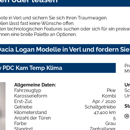
te in Verl und sichern Sie sich Ihren Traumwagen.
len lässt fast keine Wünsche offen.
en technologischen Features suchen oder sich für ein preiswe
hnen eine breite Palette an Optionen.
cia Logan Modelle in Verl und fordern Sie
Pr
av PDC Kam Temp Klima
M
Allgemeine Daten:
U
Fahrzeugtyp
Pkw
Sc
Karosserieform
Kombi
Um
Erst-Zul.
Apr / 2020
St
Getriebe
Schaltgetriebe
Kilometerstand
47.400 km
Anzahl der Türen
5
Farbe
Grau
Standort
Zentrallager