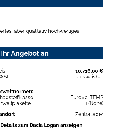
rtes, aber qualitativ hochwertiges
 Ihr Angebot an
eis:
10.716,00 €
WSt:
ausweisbar
mweltnormen:
hadstoffklasse
Euro6d-TEMP
weltplakette
1 (None)
andort
Zentrallager
Details zum Dacia Logan anzeigen