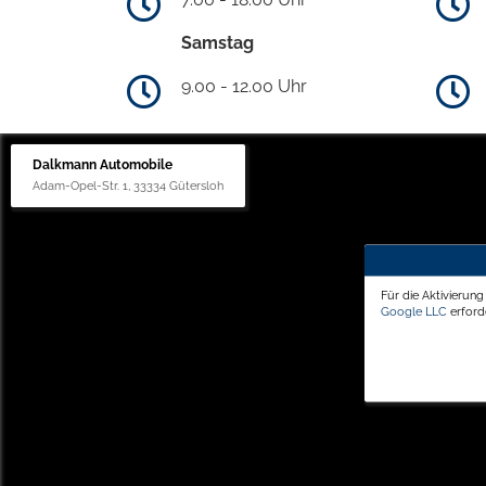
Samstag
9.00 - 12.00 Uhr
Dalkmann Automobile
Adam-Opel-Str. 1, 33334 Gütersloh
Für die Aktivierun
Google LLC
erforde