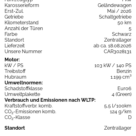
Karosserieform
Geländewagen
Erst-Zul.
Mai / 2026
Getriebe
Schaltgetriebe
Kilometerstand
50 km
Anzahl der Türen
5
Farbe
Schwarz
Standort
Zentrallager
Lieferzeit
ab ca. 18.08.2026
Unsere Nummer
CAR3028131
Motor:
kW / PS
103 kW / 140 PS
Treibstoff
Benzin
Hubraum
1.199 cm³
Umweltnormen:
Schadstoffklasse
Euro6
Umweltplakette
4 (Green)
Verbrauch und Emissionen nach WLTP:
Kraftstoffverbr. komb.
5,5 l/100km
CO
-Emissionen komb.
124 g/km
2
CO
-Klasse
D
2
Standort
Zentrallager