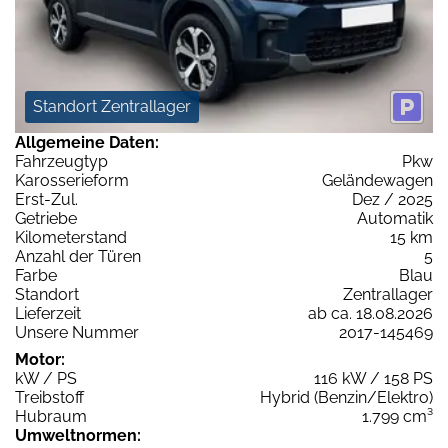
Standort Zentrallager
Allgemeine Daten:
Fahrzeugtyp
Pkw
Karosserieform
Geländewagen
Erst-Zul.
Dez / 2025
Getriebe
Automatik
Kilometerstand
15 km
Anzahl der Türen
5
Farbe
Blau
Standort
Zentrallager
Lieferzeit
ab ca. 18.08.2026
Unsere Nummer
2017-145469
Motor:
kW / PS
116 kW / 158 PS
Treibstoff
Hybrid (Benzin/Elektro)
Hubraum
1.799 cm³
Umweltnormen: