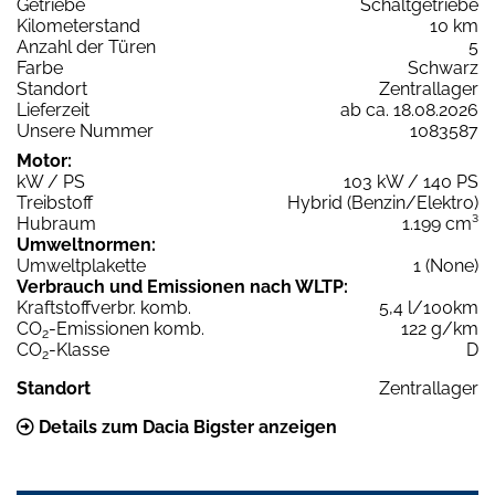
Getriebe
Schaltgetriebe
Kilometerstand
10 km
Anzahl der Türen
5
Farbe
Schwarz
Standort
Zentrallager
Lieferzeit
ab ca. 18.08.2026
Unsere Nummer
1083587
Motor:
kW / PS
103 kW / 140 PS
Treibstoff
Hybrid (Benzin/Elektro)
Hubraum
1.199 cm³
Umweltnormen:
Umweltplakette
1 (None)
Verbrauch und Emissionen nach WLTP:
Kraftstoffverbr. komb.
5,4 l/100km
CO
-Emissionen komb.
122 g/km
2
CO
-Klasse
D
2
Standort
Zentrallager
Details zum Dacia Bigster anzeigen