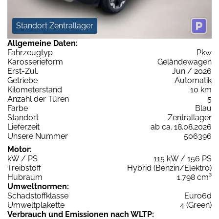
Standort Zentrallager
Allgemeine Daten:
Fahrzeugtyp
Pkw
Karosserieform
Geländewagen
Erst-Zul.
Jun / 2026
Getriebe
Automatik
Kilometerstand
10 km
Anzahl der Türen
5
Farbe
Blau
Standort
Zentrallager
Lieferzeit
ab ca. 18.08.2026
Unsere Nummer
506396
Motor:
kW / PS
115 kW / 156 PS
Treibstoff
Hybrid (Benzin/Elektro)
Hubraum
1.798 cm³
Umweltnormen:
Schadstoffklasse
Euro6d
Umweltplakette
4 (Green)
Verbrauch und Emissionen nach WLTP: