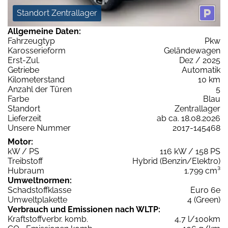
Standort Zentrallager
Allgemeine Daten:
Fahrzeugtyp
Pkw
Karosserieform
Geländewagen
Erst-Zul.
Dez / 2025
Getriebe
Automatik
Kilometerstand
10 km
Anzahl der Türen
5
Farbe
Blau
Standort
Zentrallager
Lieferzeit
ab ca. 18.08.2026
Unsere Nummer
2017-145468
Motor:
kW / PS
116 kW / 158 PS
Treibstoff
Hybrid (Benzin/Elektro)
Hubraum
1.799 cm³
Umweltnormen:
Schadstoffklasse
Euro 6e
Umweltplakette
4 (Green)
Verbrauch und Emissionen nach WLTP:
Kraftstoffverbr. komb.
4,7 l/100km