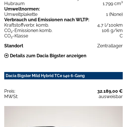
Hubraum
1.799 cm³
Umweltnormen:
Umweltplakette
1 (None)
Verbrauch und Emissionen nach WLTP:
Kraftstoffverbr. komb.
4,7 l/100km
CO
-Emissionen komb.
106 g/km
2
CO
-Klasse
C
2
Standort
Zentrallager
Details zum Dacia Bigster anzeigen
Dacia Bigster Mild Hybrid TCe 140 6-Gang
Preis:
32.189,00 €
MWSt:
ausweisbar