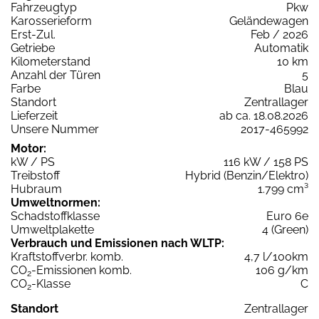
Fahrzeugtyp
Pkw
Karosserieform
Geländewagen
Erst-Zul.
Feb / 2026
Getriebe
Automatik
Kilometerstand
10 km
Anzahl der Türen
5
Farbe
Blau
Standort
Zentrallager
Lieferzeit
ab ca. 18.08.2026
Unsere Nummer
2017-465992
Motor:
kW / PS
116 kW / 158 PS
Treibstoff
Hybrid (Benzin/Elektro)
Hubraum
1.799 cm³
Umweltnormen:
Schadstoffklasse
Euro 6e
Umweltplakette
4 (Green)
Verbrauch und Emissionen nach WLTP:
Kraftstoffverbr. komb.
4,7 l/100km
CO
-Emissionen komb.
106 g/km
2
CO
-Klasse
C
2
Standort
Zentrallager