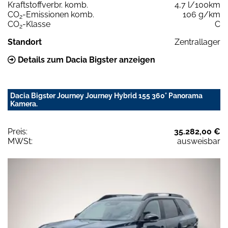
Kraftstoffverbr. komb.
4,7 l/100km
CO
-Emissionen komb.
106 g/km
2
CO
-Klasse
C
2
Standort
Zentrallager
Details zum Dacia Bigster anzeigen
Dacia Bigster Journey Journey Hybrid 155 360° Panorama
Kamera.
Preis:
35.282,00 €
MWSt:
ausweisbar