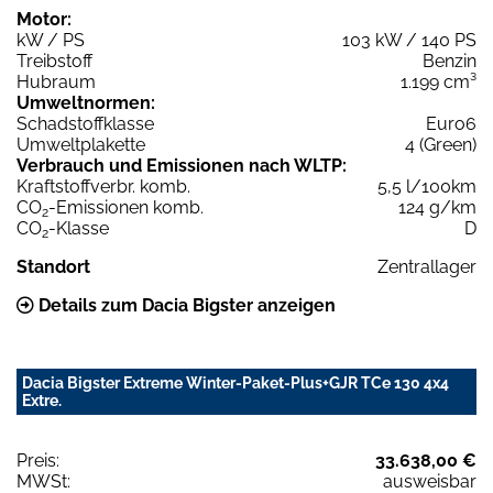
Motor:
kW / PS
103 kW / 140 PS
Treibstoff
Benzin
Hubraum
1.199 cm³
Umweltnormen:
Schadstoffklasse
Euro6
Umweltplakette
4 (Green)
Verbrauch und Emissionen nach WLTP:
Kraftstoffverbr. komb.
5,5 l/100km
CO
-Emissionen komb.
124 g/km
2
CO
-Klasse
D
2
Standort
Zentrallager
Details zum Dacia Bigster anzeigen
Dacia Bigster Extreme Winter-Paket-Plus+GJR TCe 130 4x4
Extre.
Preis:
33.638,00 €
MWSt:
ausweisbar