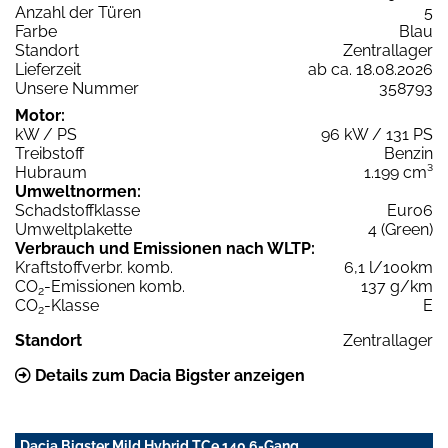
Anzahl der Türen
5
Farbe
Blau
Standort
Zentrallager
Lieferzeit
ab ca. 18.08.2026
Unsere Nummer
358793
Motor:
kW / PS
96 kW / 131 PS
Treibstoff
Benzin
Hubraum
1.199 cm³
Umweltnormen:
Schadstoffklasse
Euro6
Umweltplakette
4 (Green)
Verbrauch und Emissionen nach WLTP:
Kraftstoffverbr. komb.
6,1 l/100km
CO
-Emissionen komb.
137 g/km
2
CO
-Klasse
E
2
Standort
Zentrallager
Details zum Dacia Bigster anzeigen
Dacia Bigster Mild Hybrid TCe 140 6-Gang