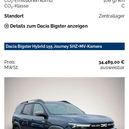
CO
-Emissionen komb.
106 g/km
2
CO
-Klasse
C
2
Standort
Zentrallager
Details zum Dacia Bigster anzeigen
Dacia Bigster Hybrid 155 Journey SHZ+MV-Kamera
Preis:
34.489,00 €
MWSt:
ausweisbar