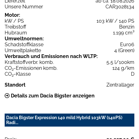
Lieferzeit
ab ca. 18.08.2026
Unsere Nummer
CAR3028134
Motor:
kW / PS
103 kW / 140 PS
Treibstoff
Benzin
Hubraum
1.199 cm³
Umweltnormen:
Schadstoffklasse
Euro6
Umweltplakette
4 (Green)
Verbrauch und Emissionen nach WLTP:
Kraftstoffverbr. komb.
5,5 l/100km
CO
-Emissionen komb.
124 g/km
2
CO
-Klasse
D
2
Standort
Zentrallager
Details zum Dacia Bigster anzeigen
Dacia Bigster Expression 140 mild Hybrid 103kW (140PS)
Radi...