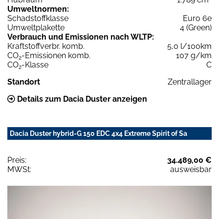
Umweltnormen:
Schadstoffklasse
Euro 6e
Umweltplakette
4 (Green)
Verbrauch und Emissionen nach WLTP:
Kraftstoffverbr. komb.
5,0 l/100km
CO
-Emissionen komb.
107 g/km
2
CO
-Klasse
C
2
Standort
Zentrallager
Details zum Dacia Duster anzeigen
Dacia Duster hybrid-G 150 EDC 4x4 Extreme Spirit of Sa
Preis:
34.489,00 €
MWSt:
ausweisbar