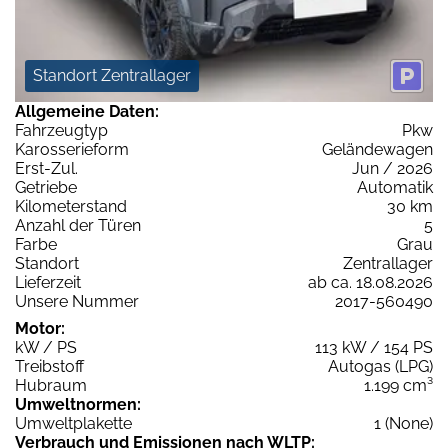
Standort Zentrallager
Allgemeine Daten:
Fahrzeugtyp
Pkw
Karosserieform
Geländewagen
Erst-Zul.
Jun / 2026
Getriebe
Automatik
Kilometerstand
30 km
Anzahl der Türen
5
Farbe
Grau
Standort
Zentrallager
Lieferzeit
ab ca. 18.08.2026
Unsere Nummer
2017-560490
Motor:
kW / PS
113 kW / 154 PS
Treibstoff
Autogas (LPG)
Hubraum
1.199 cm³
Umweltnormen:
Umweltplakette
1 (None)
Verbrauch und Emissionen nach WLTP: