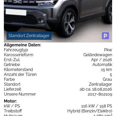
Standort Zentrallager
Allgemeine Daten:
Fahrzeugtyp
Pkw
Karosserieform
Geländewagen
Erst-Zul.
Apr / 2026
Getriebe
Automatik
Kilometerstand
15 km
Anzahl der Türen
5
Farbe
Grau
Standort
Zentrallager
Lieferzeit
ab ca. 18.08.2026
Unsere Nummer
2017-802109
Motor:
kW / PS
116 kW / 158 PS
Treibstoff
Hybrid (Benzin/Elektro)
Hubraum
1.789 cm³