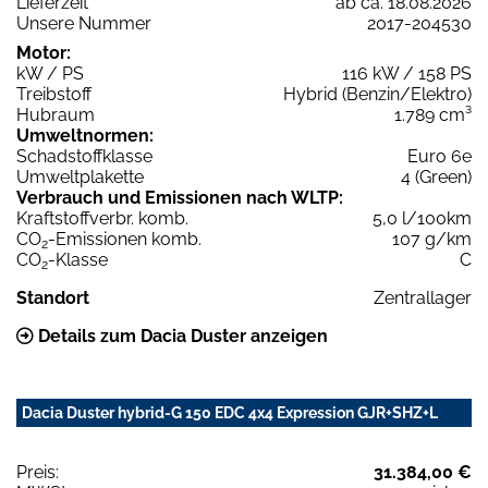
Lieferzeit
ab ca. 18.08.2026
Unsere Nummer
2017-204530
Motor:
kW / PS
116 kW / 158 PS
Treibstoff
Hybrid (Benzin/Elektro)
Hubraum
1.789 cm³
Umweltnormen:
Schadstoffklasse
Euro 6e
Umweltplakette
4 (Green)
Verbrauch und Emissionen nach WLTP:
Kraftstoffverbr. komb.
5,0 l/100km
CO
-Emissionen komb.
107 g/km
2
CO
-Klasse
C
2
Standort
Zentrallager
Details zum Dacia Duster anzeigen
Dacia Duster hybrid-G 150 EDC 4x4 Expression GJR+SHZ+L
Preis:
31.384,00 €