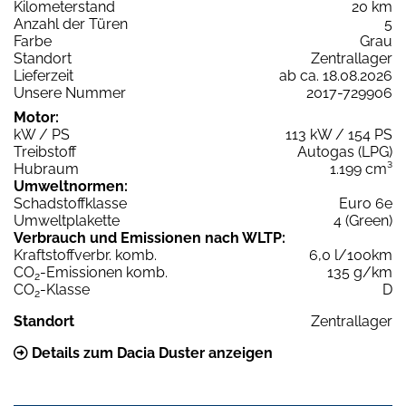
Kilometerstand
20 km
Anzahl der Türen
5
Farbe
Grau
Standort
Zentrallager
Lieferzeit
ab ca. 18.08.2026
Unsere Nummer
2017-729906
Motor:
kW / PS
113 kW / 154 PS
Treibstoff
Autogas (LPG)
Hubraum
1.199 cm³
Umweltnormen:
Schadstoffklasse
Euro 6e
Umweltplakette
4 (Green)
Verbrauch und Emissionen nach WLTP:
Kraftstoffverbr. komb.
6,0 l/100km
CO
-Emissionen komb.
135 g/km
2
CO
-Klasse
D
2
Standort
Zentrallager
Details zum Dacia Duster anzeigen