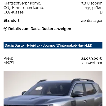
Kraftstoffverbr. komb.
7,3 l/100km
CO
-Emissionen komb.
135 g/km
2
CO
-Klasse
D
2
Standort
Zentrallager
Details zum Dacia Duster anzeigen
Dacia Duster Hybrid 155 Journey Winterpaket+Navi+LED
Preis:
31.039,00 €
MWSt:
ausweisbar