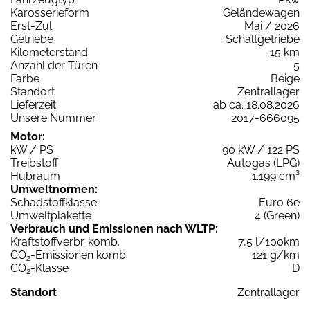
Karosserieform
Geländewagen
Erst-Zul.
Mai / 2026
Getriebe
Schaltgetriebe
Kilometerstand
15 km
Anzahl der Türen
5
Farbe
Beige
Standort
Zentrallager
Lieferzeit
ab ca. 18.08.2026
Unsere Nummer
2017-666095
Motor:
kW / PS
90 kW / 122 PS
Treibstoff
Autogas (LPG)
Hubraum
1.199 cm³
Umweltnormen:
Schadstoffklasse
Euro 6e
Umweltplakette
4 (Green)
Verbrauch und Emissionen nach WLTP:
Kraftstoffverbr. komb.
7,5 l/100km
CO
-Emissionen komb.
121 g/km
2
CO
-Klasse
D
2
Standort
Zentrallager