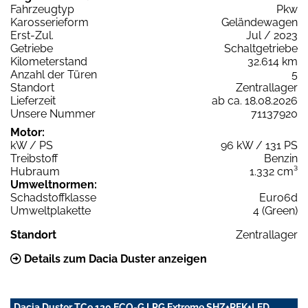
Fahrzeugtyp
Pkw
Karosserieform
Geländewagen
Erst-Zul.
Jul / 2023
Getriebe
Schaltgetriebe
Kilometerstand
32.614 km
Anzahl der Türen
5
Standort
Zentrallager
Lieferzeit
ab ca. 18.08.2026
Unsere Nummer
71137920
Motor:
kW / PS
96 kW / 131 PS
Treibstoff
Benzin
Hubraum
1.332 cm³
Umweltnormen:
Schadstoffklasse
Euro6d
Umweltplakette
4 (Green)
Standort
Zentrallager
Details zum Dacia Duster anzeigen
Dacia Duster TCe 120 ECO-G LPG Extreme SHZ+RFK+LED