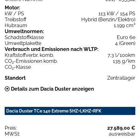
Motor:
kW / PS
113 kW / 154 PS
Treibstoff
Hybrid (Benzin/Elektro)
Hubraum
1.199 cm³
Umweltnormen:
Schadstoffklasse
Euro 6e
Umweltplakette
4 (Green)
Verbrauch und Emissionen nach WLTP:
Kraftstoffverbr. komb.
7,3 l/100km
CO
-Emissionen komb.
135 g/km
2
CO
-Klasse
D
2
Standort
Zentrallager
Details zum Dacia Duster anzeigen
Dacia Duster TCe 140 Extreme SHZ+LKHZ+RFK
Preis:
27.589,00 €
MWSt:
ausweisbar