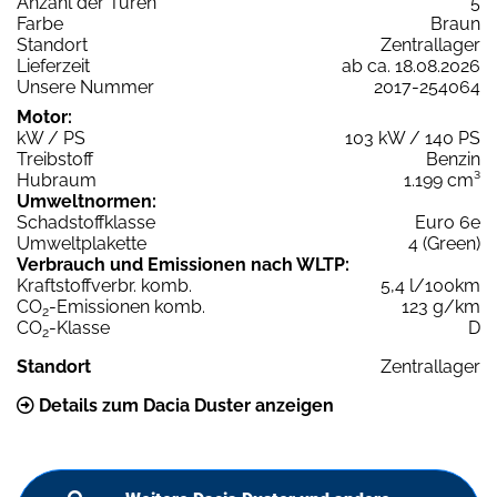
Anzahl der Türen
5
Farbe
Braun
Standort
Zentrallager
Lieferzeit
ab ca. 18.08.2026
Unsere Nummer
2017-254064
Motor:
kW / PS
103 kW / 140 PS
Treibstoff
Benzin
Hubraum
1.199 cm³
Umweltnormen:
Schadstoffklasse
Euro 6e
Umweltplakette
4 (Green)
Verbrauch und Emissionen nach WLTP:
Kraftstoffverbr. komb.
5,4 l/100km
CO
-Emissionen komb.
123 g/km
2
CO
-Klasse
D
2
Standort
Zentrallager
Details zum Dacia Duster anzeigen