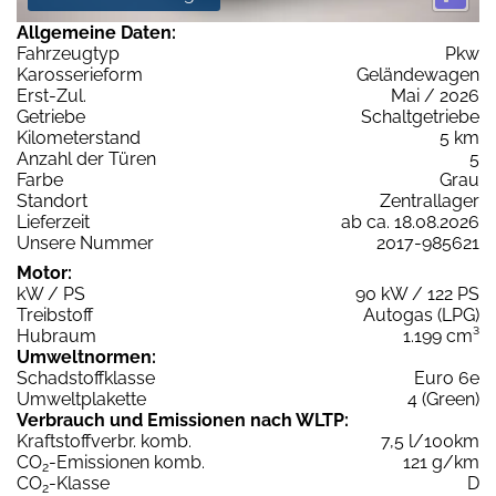
Allgemeine Daten:
Fahrzeugtyp
Pkw
Karosserieform
Geländewagen
Erst-Zul.
Mai / 2026
Getriebe
Schaltgetriebe
Kilometerstand
5 km
Anzahl der Türen
5
Farbe
Grau
Standort
Zentrallager
Lieferzeit
ab ca. 18.08.2026
Unsere Nummer
2017-985621
Motor:
kW / PS
90 kW / 122 PS
Treibstoff
Autogas (LPG)
Hubraum
1.199 cm³
Umweltnormen:
Schadstoffklasse
Euro 6e
Umweltplakette
4 (Green)
Verbrauch und Emissionen nach WLTP:
Kraftstoffverbr. komb.
7,5 l/100km
CO
-Emissionen komb.
121 g/km
2
CO
-Klasse
D
2