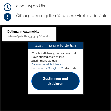
0.00 - 24.00 Uhr
Öffnungszeiten gelten für unsere Elektroladesäule
Dalkmann Automobile
Adam-Opel-Str. 1, 33334 Gütersloh
Zustimmung erforderlich
Für die Aktivierung der Karten- und
Navigationsdienste ist Ihre
Zustimmung zu den
Datenschutzrichtlinien vom
Drittanbieter Google LLC
erforderlich.
Zustimmen und
aktivieren