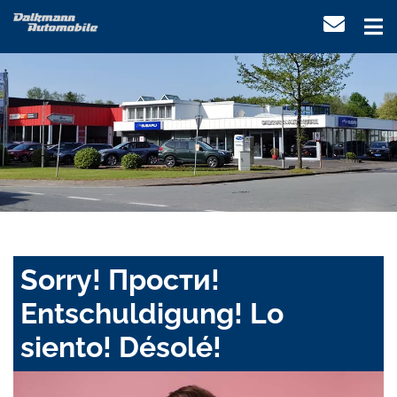
Sorry! Прости!
Entschuldigung! Lo
siento! Désolé!