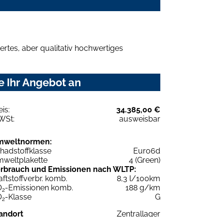
rtes, aber qualitativ hochwertiges
e Ihr Angebot an
eis:
34.385,00 €
WSt:
ausweisbar
mweltnormen:
hadstoffklasse
Euro6d
weltplakette
4 (Green)
rbrauch und Emissionen nach WLTP:
aftstoffverbr. komb.
8,3 l/100km
O
-Emissionen komb.
188 g/km
2
O
-Klasse
G
2
andort
Zentrallager