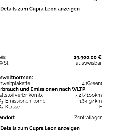
Details zum Cupra Leon anzeigen
eis:
29.900,00 €
WSt:
ausweisbar
mweltnormen:
weltplakette
4 (Green)
rbrauch und Emissionen nach WLTP:
aftstoffverbr. komb.
7,2 l/100km
O
-Emissionen komb.
164 g/km
2
O
-Klasse
F
2
andort
Zentrallager
Details zum Cupra Leon anzeigen