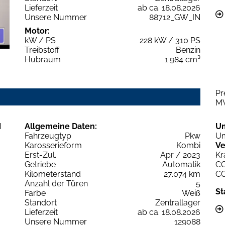
Lieferzeit
ab ca. 18.08.2026
Unsere Nummer
88712_GW_IN
Motor:
kW / PS
228 kW / 310 PS
Treibstoff
Benzin
Hubraum
1.984 cm³
Pr
M
Allgemeine Daten:
U
Fahrzeugtyp
Pkw
Um
Karosserieform
Kombi
Ve
Erst-Zul.
Apr / 2023
Kr
Getriebe
Automatik
C
Kilometerstand
27.074 km
C
Anzahl der Türen
5
St
Farbe
Weiß
Standort
Zentrallager
Lieferzeit
ab ca. 18.08.2026
Unsere Nummer
129088