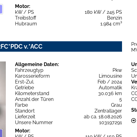
Motor:
kW / PS
180 kW / 245 PS
Treibstoff
Benzin
Hubraum
1.984 cm³
Pr
RFC*PDC v.*ACC
M
Allgemeine Daten:
U
Fahrzeugtyp
Pkw
Sc
Karosserieform
Limousine
Um
Erst-Zul.
Feb / 2024
Ve
Getriebe
Automatik
Kr
Kilometerstand
30.036 km
C
Anzahl der Türen
5
C
Farbe
Grau
St
Standort
Zentrallager
Lieferzeit
ab ca. 18.08.2026
Unsere Nummer
103197291
Motor:
kW / PS
110 kW / 150 PS