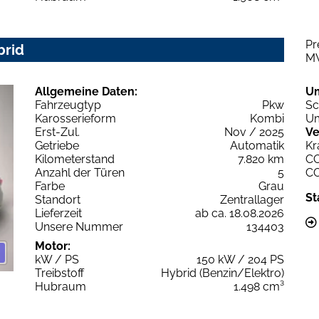
Pr
brid
M
Allgemeine Daten:
U
Fahrzeugtyp
Pkw
Sc
Karosserieform
Kombi
Um
Erst-Zul.
Nov / 2025
Ve
Getriebe
Automatik
Kr
Kilometerstand
7.820 km
C
Anzahl der Türen
5
C
Farbe
Grau
St
Standort
Zentrallager
Lieferzeit
ab ca. 18.08.2026
Unsere Nummer
134403
Motor:
kW / PS
150 kW / 204 PS
Treibstoff
Hybrid (Benzin/Elektro)
Hubraum
1.498 cm³