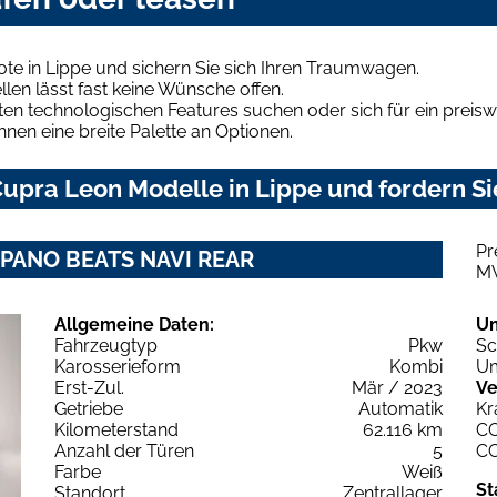
te in Lippe und sichern Sie sich Ihren Traumwagen.
len lässt fast keine Wünsche offen.
en technologischen Features suchen oder sich für ein preiswe
hnen eine breite Palette an Optionen.
upra Leon Modelle in Lippe und fordern Si
Pr
Z PANO BEATS NAVI REAR
M
Allgemeine Daten:
U
Fahrzeugtyp
Pkw
Sc
Karosserieform
Kombi
Um
Erst-Zul.
Mär / 2023
Ve
Getriebe
Automatik
Kr
Kilometerstand
62.116 km
C
Anzahl der Türen
5
C
Farbe
Weiß
St
Standort
Zentrallager