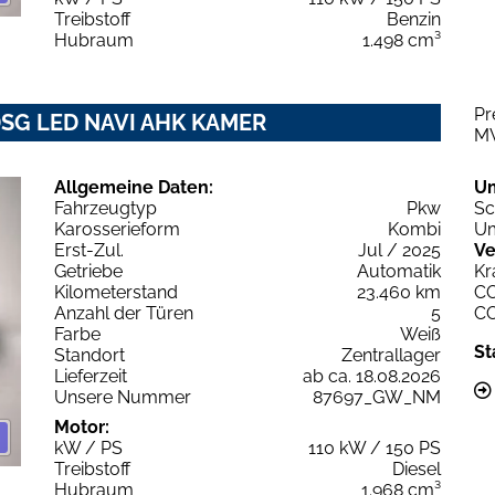
Treibstoff
Benzin
Hubraum
1.498 cm³
Pr
 DSG LED NAVI AHK KAMER
M
Allgemeine Daten:
U
Fahrzeugtyp
Pkw
Sc
Karosserieform
Kombi
Um
Erst-Zul.
Jul / 2025
Ve
Getriebe
Automatik
Kr
Kilometerstand
23.460 km
C
Anzahl der Türen
5
C
Farbe
Weiß
St
Standort
Zentrallager
Lieferzeit
ab ca. 18.08.2026
Unsere Nummer
87697_GW_NM
Motor:
kW / PS
110 kW / 150 PS
Treibstoff
Diesel
Hubraum
1.968 cm³