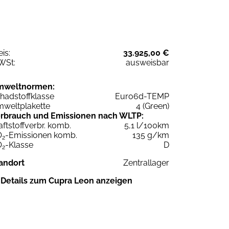
eis:
33.925,00 €
WSt:
ausweisbar
mweltnormen:
hadstoffklasse
Euro6d-TEMP
weltplakette
4 (Green)
rbrauch und Emissionen nach WLTP:
aftstoffverbr. komb.
5,1 l/100km
O
-Emissionen komb.
135 g/km
2
O
-Klasse
D
2
andort
Zentrallager
Details zum Cupra Leon anzeigen