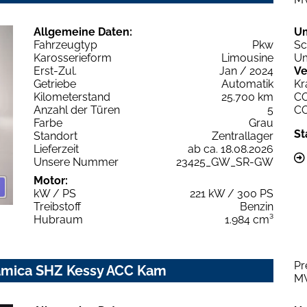
Allgemeine Daten:
U
Fahrzeugtyp
Pkw
Sc
Karosserieform
Limousine
Um
Erst-Zul.
Jan / 2024
Ve
Getriebe
Automatik
Kr
Kilometerstand
25.700 km
C
Anzahl der Türen
5
C
Farbe
Grau
St
Standort
Zentrallager
Lieferzeit
ab ca. 18.08.2026
Unsere Nummer
23425_GW_SR-GW
Motor:
kW / PS
221 kW / 300 PS
Treibstoff
Benzin
Hubraum
1.984 cm³
Pr
amica SHZ Kessy ACC Kam
M