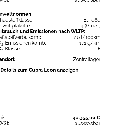
mweltnormen:
hadstoffklasse
Euro6d
weltplakette
4 (Green)
rbrauch und Emissionen nach WLTP:
aftstoffverbr. komb.
7,6 l/100km
O
-Emissionen komb.
171 g/km
2
O
-Klasse
F
2
andort
Zentrallager
Details zum Cupra Leon anzeigen
eis:
40.355,00 €
WSt:
ausweisbar