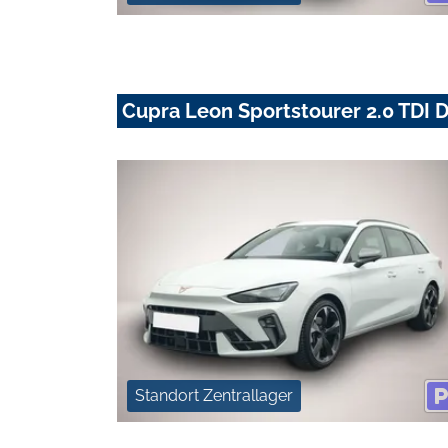
Cupra Leon Sportstourer 2.0 TDI
Standort Zentrallager