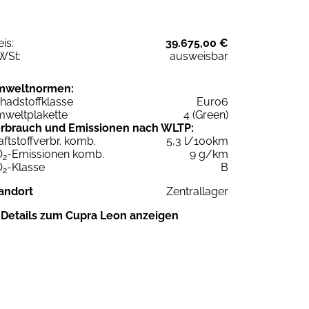
eis:
39.675,00 €
WSt:
ausweisbar
mweltnormen:
hadstoffklasse
Euro6
weltplakette
4 (Green)
rbrauch und Emissionen nach WLTP:
aftstoffverbr. komb.
5,3 l/100km
O
-Emissionen komb.
9 g/km
2
O
-Klasse
B
2
andort
Zentrallager
Details zum Cupra Leon anzeigen