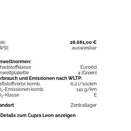
eis:
28.681,00 €
WSt:
ausweisbar
mweltnormen:
hadstoffklasse
Euro6d
weltplakette
4 (Green)
rbrauch und Emissionen nach WLTP:
aftstoffverbr. komb.
6,2 l/100km
O
-Emissionen komb.
141 g/km
2
O
-Klasse
E
2
andort
Zentrallager
Details zum Cupra Leon anzeigen