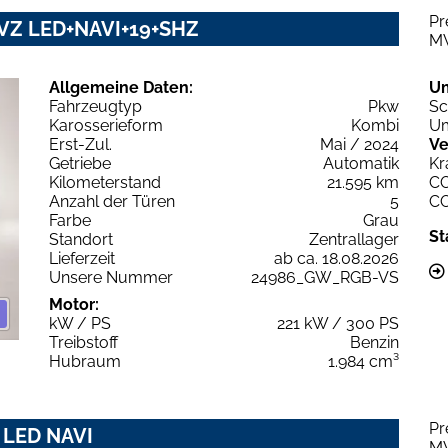
Pr
e VZ LED+NAVI+19+SHZ
M
Allgemeine Daten:
U
Fahrzeugtyp
Pkw
Sc
Karosserieform
Kombi
Um
Erst-Zul.
Mai / 2024
Ve
Getriebe
Automatik
Kr
Kilometerstand
21.595 km
C
Anzahl der Türen
5
C
Farbe
Grau
St
Standort
Zentrallager
Lieferzeit
ab ca. 18.08.2026
Unsere Nummer
24986_GW_RGB-VS
Motor:
kW / PS
221 kW / 300 PS
Treibstoff
Benzin
Hubraum
1.984 cm³
Pr
9 LED NAVI
M