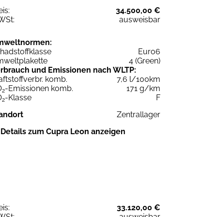
eis:
34.500,00 €
WSt:
ausweisbar
mweltnormen:
hadstoffklasse
Euro6
weltplakette
4 (Green)
rbrauch und Emissionen nach WLTP:
aftstoffverbr. komb.
7,6 l/100km
O
-Emissionen komb.
171 g/km
2
O
-Klasse
F
2
andort
Zentrallager
Details zum Cupra Leon anzeigen
eis:
33.120,00 €
WSt:
ausweisbar