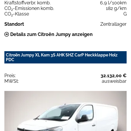
Kraftstoffverbr. komb.
6,9 l/100km
CO
-Emissionen komb.
182 g/km
2
CO
-Klasse
G
2
Standort
Zentrallager
Details zum Citroën Jumpy anzeigen
Citroën Jumpy XL Kam 3S AHK SHZ CarP Heckklappe Holz
PDC
Preis:
32.132,00 €
MWSt:
ausweisbar