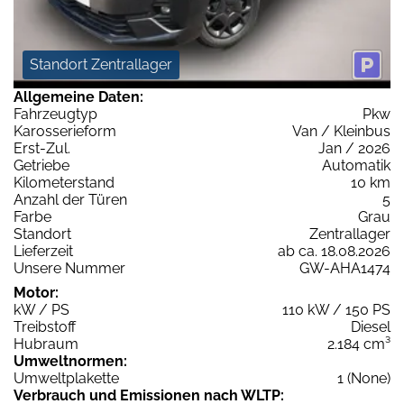
Standort Zentrallager
Allgemeine Daten:
Fahrzeugtyp
Pkw
Karosserieform
Van / Kleinbus
Erst-Zul.
Jan / 2026
Getriebe
Automatik
Kilometerstand
10 km
Anzahl der Türen
5
Farbe
Grau
Standort
Zentrallager
Lieferzeit
ab ca. 18.08.2026
Unsere Nummer
GW-AHA1474
Motor:
kW / PS
110 kW / 150 PS
Treibstoff
Diesel
Hubraum
2.184 cm³
Umweltnormen:
Umweltplakette
1 (None)
Verbrauch und Emissionen nach WLTP: