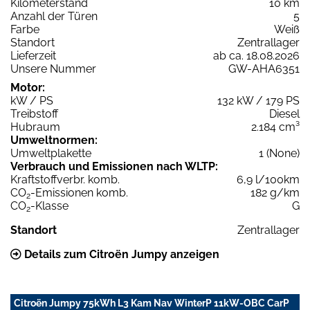
Kilometerstand
10 km
Anzahl der Türen
5
Farbe
Weiß
Standort
Zentrallager
Lieferzeit
ab ca. 18.08.2026
Unsere Nummer
GW-AHA6351
Motor:
kW / PS
132 kW / 179 PS
Treibstoff
Diesel
Hubraum
2.184 cm³
Umweltnormen:
Umweltplakette
1 (None)
Verbrauch und Emissionen nach WLTP:
Kraftstoffverbr. komb.
6,9 l/100km
CO
-Emissionen komb.
182 g/km
2
CO
-Klasse
G
2
Standort
Zentrallager
Details zum Citroën Jumpy anzeigen
Citroën Jumpy 75kWh L3 Kam Nav WinterP 11kW-OBC CarP