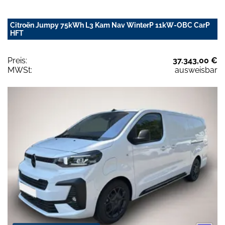
Citroën Jumpy 75kWh L3 Kam Nav WinterP 11kW-OBC CarP
HFT
Preis:
37.343,00 €
MWSt:
ausweisbar