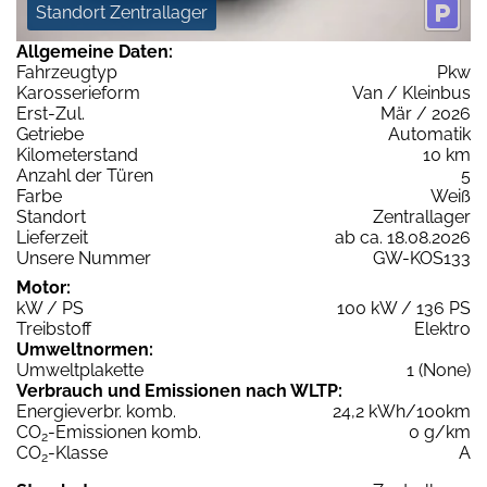
Standort Zentrallager
Allgemeine Daten:
Fahrzeugtyp
Pkw
Karosserieform
Van / Kleinbus
Erst-Zul.
Mär / 2026
Getriebe
Automatik
Kilometerstand
10 km
Anzahl der Türen
5
Farbe
Weiß
Standort
Zentrallager
Lieferzeit
ab ca. 18.08.2026
Unsere Nummer
GW-KOS133
Motor:
kW / PS
100 kW / 136 PS
Treibstoff
Elektro
Umweltnormen:
Umweltplakette
1 (None)
Verbrauch und Emissionen nach WLTP:
Energieverbr. komb.
24,2 kWh/100km
CO
-Emissionen komb.
0 g/km
2
CO
-Klasse
A
2