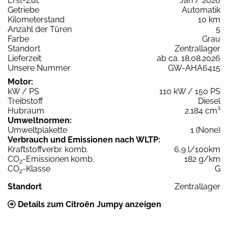
Erst-Zul.
Jan / 2026
Getriebe
Automatik
Kilometerstand
10 km
Anzahl der Türen
5
Farbe
Grau
Standort
Zentrallager
Lieferzeit
ab ca. 18.08.2026
Unsere Nummer
GW-AHA6415
Motor:
kW / PS
110 kW / 150 PS
Treibstoff
Diesel
Hubraum
2.184 cm³
Umweltnormen:
Umweltplakette
1 (None)
Verbrauch und Emissionen nach WLTP:
Kraftstoffverbr. komb.
6,9 l/100km
CO
-Emissionen komb.
182 g/km
2
CO
-Klasse
G
2
Standort
Zentrallager
Details zum Citroën Jumpy anzeigen