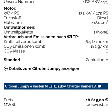
Unsere Nummer
GW-ASV2275
Motor:
kW / PS
132 kW / 179 PS
Treibstoff
Diesel
Hubraum
2.184 cm³
Umweltnormen:
Umweltplakette
1 (None)
Verbrauch und Emissionen nach WLTP:
Kraftstoffverbr. komb.
6,9 l/100km
CO
-Emissionen komb.
182 g/km
2
CO
-Klasse
G
2
Standort
Zentrallager
Details zum Citroën Jumpy anzeigen
Citroën Jumpy e Kasten M L2H1 11kw Charger Kamera AHK
Preis:
18.619,00 €
MWSt:
ausweisbar