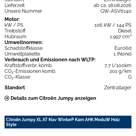
Lieferzeit
ab ca. 18.08.2026
Unsere Nummer
GW-ASV6140
Motor:
kW / PS
106 kW / 144 PS
Treibstoff
Diesel
Hubraum
1.997 cm³
Umweltnormen:
Schadstoffklasse
Euro6d
Umweltplakette
1 (None)
Verbrauch und Emissionen nach WLTP:
Kraftstoffverbr. komb.
7,7 l/100km
CO
-Emissionen komb.
201 g/km
2
CO
-Klasse
G
2
Standort
Zentrallager
Details zum Citroën Jumpy anzeigen
Citroën Jumpy XL AT Nav WinterP Kam AHK ModuW Holz
Style