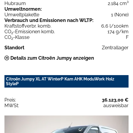
Hubraum
2.184 cm³
Umweltnormen:
Umweltplakette
1 (None)
Verbrauch und Emissionen nach WLTP:
Kraftstoffverbr. komb.
6,6 l/100km
CO
-Emissionen komb.
174 g/km
2
CO
-Klasse
F
2
Standort
Zentrallager
Details zum Citroën Jumpy anzeigen
Citroën Jumpy XL AT WinterP Kam AHK ModuWork Holz
StyleP
Preis:
36.123,00 €
MWSt:
ausweisbar