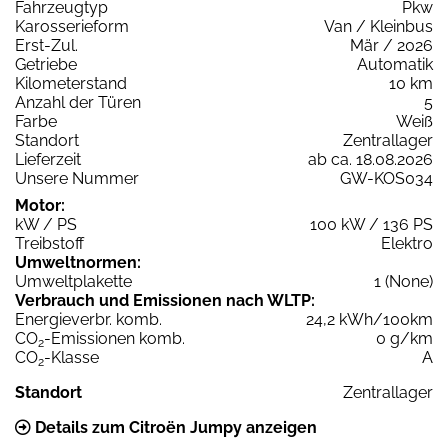
Fahrzeugtyp
Pkw
Karosserieform
Van / Kleinbus
Erst-Zul.
Mär / 2026
Getriebe
Automatik
Kilometerstand
10 km
Anzahl der Türen
5
Farbe
Weiß
Standort
Zentrallager
Lieferzeit
ab ca. 18.08.2026
Unsere Nummer
GW-KOS034
Motor:
kW / PS
100 kW / 136 PS
Treibstoff
Elektro
Umweltnormen:
Umweltplakette
1 (None)
Verbrauch und Emissionen nach WLTP:
Energieverbr. komb.
24,2 kWh/100km
CO
-Emissionen komb.
0 g/km
2
CO
-Klasse
A
2
Standort
Zentrallager
Details zum Citroën Jumpy anzeigen