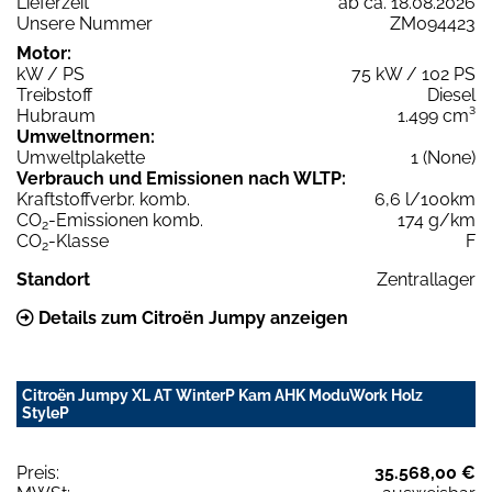
Lieferzeit
ab ca. 18.08.2026
Unsere Nummer
ZM094423
Motor:
kW / PS
75 kW / 102 PS
Treibstoff
Diesel
Hubraum
1.499 cm³
Umweltnormen:
Umweltplakette
1 (None)
Verbrauch und Emissionen nach WLTP:
Kraftstoffverbr. komb.
6,6 l/100km
CO
-Emissionen komb.
174 g/km
2
CO
-Klasse
F
2
Standort
Zentrallager
Details zum Citroën Jumpy anzeigen
Citroën Jumpy XL AT WinterP Kam AHK ModuWork Holz
StyleP
Preis:
35.568,00 €