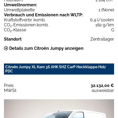
Umweltnormen:
Umweltplakette
1 (None)
Verbrauch und Emissionen nach WLTP:
Kraftstoffverbr. komb.
6,9 l/100km
CO
-Emissionen komb.
182 g/km
2
CO
-Klasse
G
2
Standort
Zentrallager
Details zum Citroën Jumpy anzeigen
Citroën Jumpy XL Kam 3S AHK SHZ CarP Heckklappe Holz
PDC
Preis:
32.132,00 €
MWSt:
ausweisbar