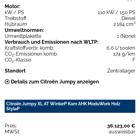
Motor:
kW / PS
110 kW / 150 PS
Treibstoff
Diesel
Hubraum
2.184 cm³
Umweltnormen:
Umweltplakette
1 (None)
Verbrauch und Emissionen nach WLTP:
Kraftstoffverbr. komb.
6,6 l/100km
CO
-Emissionen komb.
174 g/km
2
CO
-Klasse
F
2
Standort
Zentrallager
Details zum Citroën Jumpy anzeigen
Citroën Jumpy XL AT WinterP Kam AHK ModuWork Holz
StyleP
Preis:
36.123,00 €
MWSt:
ausweisbar