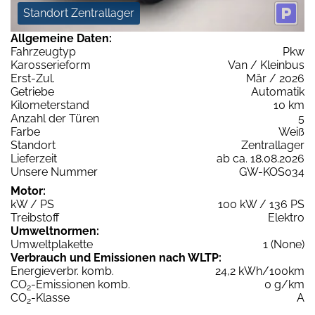
Standort Zentrallager
Allgemeine Daten:
Fahrzeugtyp
Pkw
Karosserieform
Van / Kleinbus
Erst-Zul.
Mär / 2026
Getriebe
Automatik
Kilometerstand
10 km
Anzahl der Türen
5
Farbe
Weiß
Standort
Zentrallager
Lieferzeit
ab ca. 18.08.2026
Unsere Nummer
GW-KOS034
Motor:
kW / PS
100 kW / 136 PS
Treibstoff
Elektro
Umweltnormen:
Umweltplakette
1 (None)
Verbrauch und Emissionen nach WLTP:
Energieverbr. komb.
24,2 kWh/100km
CO
-Emissionen komb.
0 g/km
2
CO
-Klasse
A
2