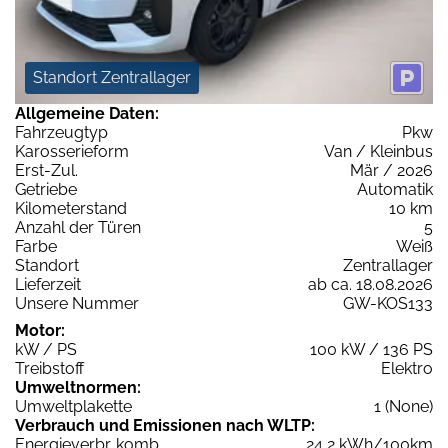
Standort Zentrallager
Allgemeine Daten:
Fahrzeugtyp
Pkw
Karosserieform
Van / Kleinbus
Erst-Zul.
Mär / 2026
Getriebe
Automatik
Kilometerstand
10 km
Anzahl der Türen
5
Farbe
Weiß
Standort
Zentrallager
Lieferzeit
ab ca. 18.08.2026
Unsere Nummer
GW-KOS133
Motor:
kW / PS
100 kW / 136 PS
Treibstoff
Elektro
Umweltnormen:
Umweltplakette
1 (None)
Verbrauch und Emissionen nach WLTP:
Energieverbr. komb.
24,2 kWh/100km