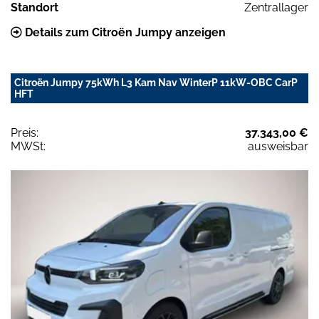
Standort
Zentrallager
Details zum Citroën Jumpy anzeigen
Citroën Jumpy 75kWh L3 Kam Nav WinterP 11kW-OBC CarP
HFT
Preis:
37.343,00 €
MWSt:
ausweisbar