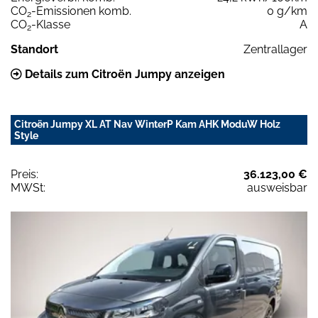
CO
-Emissionen komb.
0 g/km
2
CO
-Klasse
A
2
Standort
Zentrallager
Details zum Citroën Jumpy anzeigen
Citroën Jumpy XL AT Nav WinterP Kam AHK ModuW Holz
Style
Preis:
36.123,00 €
MWSt:
ausweisbar