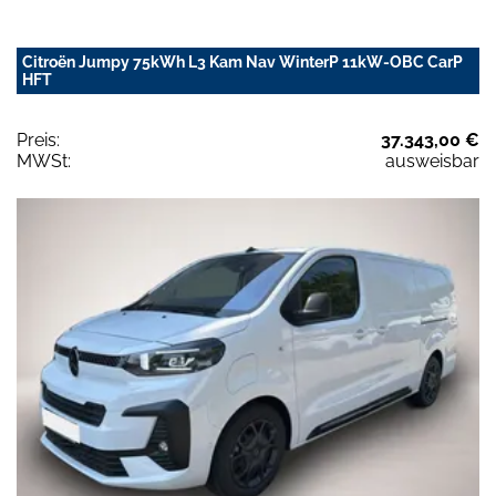
Citroën Jumpy 75kWh L3 Kam Nav WinterP 11kW-OBC CarP
HFT
Preis:
37.343,00 €
MWSt:
ausweisbar