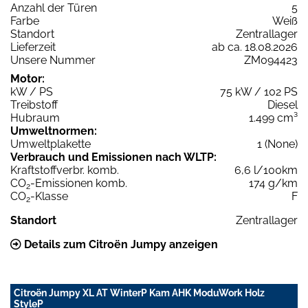
Anzahl der Türen
5
Farbe
Weiß
Standort
Zentrallager
Lieferzeit
ab ca. 18.08.2026
Unsere Nummer
ZM094423
Motor:
kW / PS
75 kW / 102 PS
Treibstoff
Diesel
Hubraum
1.499 cm³
Umweltnormen:
Umweltplakette
1 (None)
Verbrauch und Emissionen nach WLTP:
Kraftstoffverbr. komb.
6,6 l/100km
CO
-Emissionen komb.
174 g/km
2
CO
-Klasse
F
2
Standort
Zentrallager
Details zum Citroën Jumpy anzeigen
Citroën Jumpy XL AT WinterP Kam AHK ModuWork Holz
StyleP