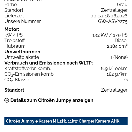
Farbe
Grau
Standort
Zentrallager
Lieferzeit
ab ca. 18.08.2026
Unsere Nummer
GW-ASV2275
Motor:
kW / PS
132 kW / 179 PS
Treibstoff
Diesel
Hubraum
2.184 cm³
Umweltnormen:
Umweltplakette
1 (None)
Verbrauch und Emissionen nach WLTP:
Kraftstoffverbr. komb.
6,9 l/100km
CO
-Emissionen komb.
182 g/km
2
CO
-Klasse
G
2
Standort
Zentrallager
Details zum Citroën Jumpy anzeigen
Citroën Jumpy e Kasten M L2H1 11kw Charger Kamera AHK