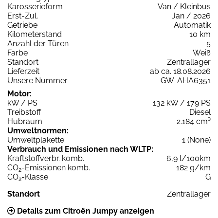
Karosserieform
Van / Kleinbus
Erst-Zul.
Jan / 2026
Getriebe
Automatik
Kilometerstand
10 km
Anzahl der Türen
5
Farbe
Weiß
Standort
Zentrallager
Lieferzeit
ab ca. 18.08.2026
Unsere Nummer
GW-AHA6351
Motor:
kW / PS
132 kW / 179 PS
Treibstoff
Diesel
Hubraum
2.184 cm³
Umweltnormen:
Umweltplakette
1 (None)
Verbrauch und Emissionen nach WLTP:
Kraftstoffverbr. komb.
6,9 l/100km
CO
-Emissionen komb.
182 g/km
2
CO
-Klasse
G
2
Standort
Zentrallager
Details zum Citroën Jumpy anzeigen