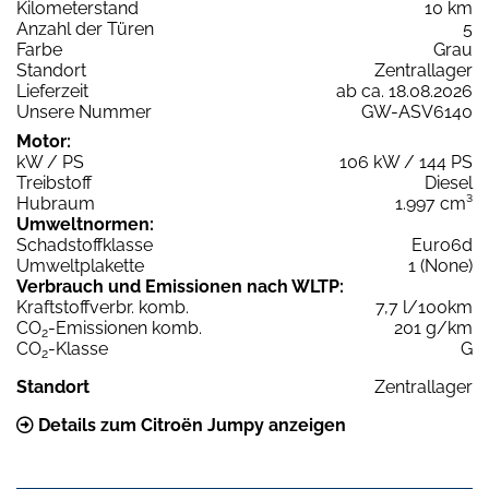
Kilometerstand
10 km
Anzahl der Türen
5
Farbe
Grau
Standort
Zentrallager
Lieferzeit
ab ca. 18.08.2026
Unsere Nummer
GW-ASV6140
Motor:
kW / PS
106 kW / 144 PS
Treibstoff
Diesel
Hubraum
1.997 cm³
Umweltnormen:
Schadstoffklasse
Euro6d
Umweltplakette
1 (None)
Verbrauch und Emissionen nach WLTP:
Kraftstoffverbr. komb.
7,7 l/100km
CO
-Emissionen komb.
201 g/km
2
CO
-Klasse
G
2
Standort
Zentrallager
Details zum Citroën Jumpy anzeigen