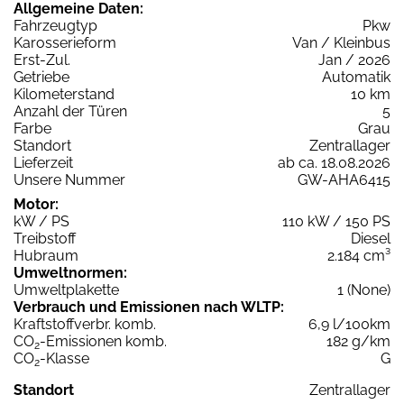
Allgemeine Daten:
Fahrzeugtyp
Pkw
Karosserieform
Van / Kleinbus
Erst-Zul.
Jan / 2026
Getriebe
Automatik
Kilometerstand
10 km
Anzahl der Türen
5
Farbe
Grau
Standort
Zentrallager
Lieferzeit
ab ca. 18.08.2026
Unsere Nummer
GW-AHA6415
Motor:
kW / PS
110 kW / 150 PS
Treibstoff
Diesel
Hubraum
2.184 cm³
Umweltnormen:
Umweltplakette
1 (None)
Verbrauch und Emissionen nach WLTP:
Kraftstoffverbr. komb.
6,9 l/100km
CO
-Emissionen komb.
182 g/km
2
CO
-Klasse
G
2
Standort
Zentrallager