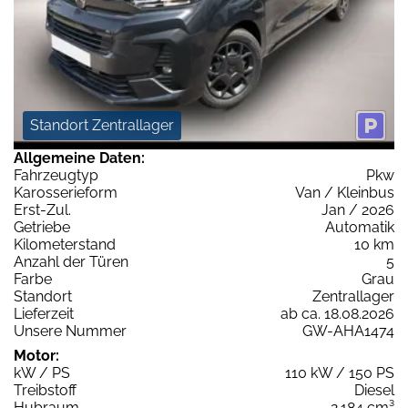
Standort Zentrallager
Allgemeine Daten:
Fahrzeugtyp
Pkw
Karosserieform
Van / Kleinbus
Erst-Zul.
Jan / 2026
Getriebe
Automatik
Kilometerstand
10 km
Anzahl der Türen
5
Farbe
Grau
Standort
Zentrallager
Lieferzeit
ab ca. 18.08.2026
Unsere Nummer
GW-AHA1474
Motor:
kW / PS
110 kW / 150 PS
Treibstoff
Diesel
Hubraum
2.184 cm³