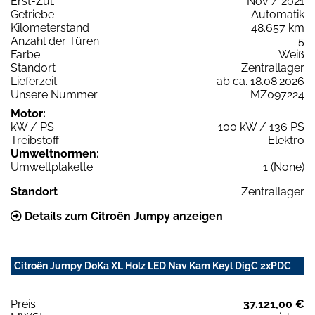
Erst-Zul.
Nov / 2021
Getriebe
Automatik
Kilometerstand
48.657 km
Anzahl der Türen
5
Farbe
Weiß
Standort
Zentrallager
Lieferzeit
ab ca. 18.08.2026
Unsere Nummer
MZ097224
Motor:
kW / PS
100 kW / 136 PS
Treibstoff
Elektro
Umweltnormen:
Umweltplakette
1 (None)
Standort
Zentrallager
Details zum Citroën Jumpy anzeigen
Citroën Jumpy DoKa XL Holz LED Nav Kam Keyl DigC 2xPDC
Preis:
37.121,00 €