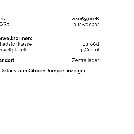
eis:
22.069,00 €
WSt:
ausweisbar
mweltnormen:
hadstoffklasse
Euro6d
weltplakette
4 (Green)
andort
Zentrallager
Details zum Citroën Jumper anzeigen