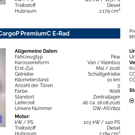
Treibstoff
Diesel
Hubraum
2.179 cm³
Pr
 CargoP PremiumC E-Rad
M
Allgemeine Daten:
U
Fahrzeugtyp
Pkw
Um
Karosserieform
Van / Kleinbus
Ve
Erst-Zul.
Mai / 2026
Kr
Getriebe
Schaltgetriebe
C
Kilometerstand
10 km
C
Anzahl der Türen
5
St
Farbe
Weiß
Standort
Zentrallager
Lieferzeit
ab ca. 18.08.2026
Unsere Nummer
GW-ASV822
Motor:
kW / PS
103 kW / 140 PS
Treibstoff
Diesel
Hubraum
2.184 cm³