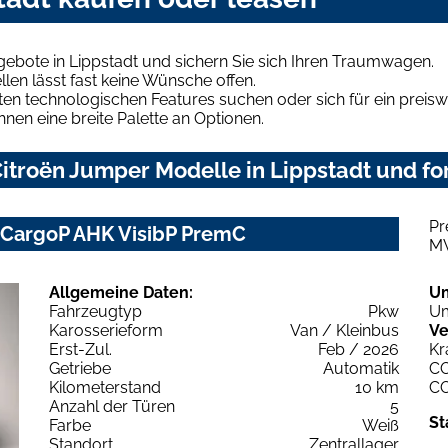
ebote in Lippstadt und sichern Sie sich Ihren Traumwagen.
len lässt fast keine Wünsche offen.
en technologischen Features suchen oder sich für ein preiswe
hnen eine breite Palette an Optionen.
itroën Jumper Modelle in Lippstadt und for
Pr
 CargoP AHK VisibP PremC
M
Allgemeine Daten:
U
Fahrzeugtyp
Pkw
Um
Karosserieform
Van / Kleinbus
Ve
Erst-Zul.
Feb / 2026
Kr
Getriebe
Automatik
C
Kilometerstand
10 km
C
Anzahl der Türen
5
St
Farbe
Weiß
Standort
Zentrallager