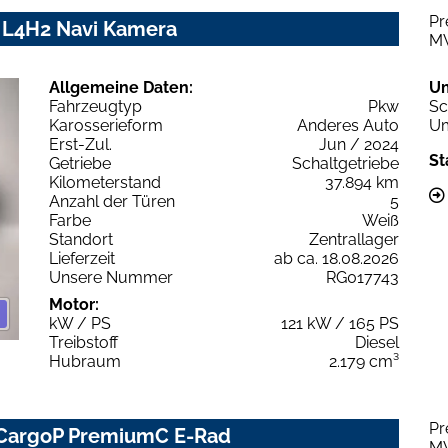
Pr
 L4H2 Navi Kamera
M
Allgemeine Daten:
U
Fahrzeugtyp
Pkw
Sc
Karosserieform
Anderes Auto
Um
Erst-Zul.
Jun / 2024
St
Getriebe
Schaltgetriebe
Kilometerstand
37.894 km
Anzahl der Türen
5
Farbe
Weiß
Standort
Zentrallager
Lieferzeit
ab ca. 18.08.2026
Unsere Nummer
RG017743
Motor:
kW / PS
121 kW / 165 PS
Treibstoff
Diesel
Hubraum
2.179 cm³
Pr
 CargoP PremiumC E-Rad
M