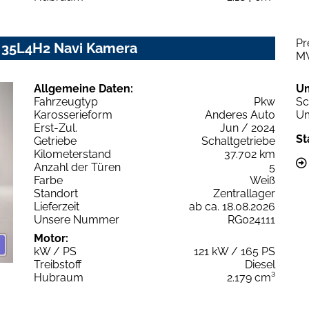
Pr
 35L4H2 Navi Kamera
M
Allgemeine Daten:
U
Fahrzeugtyp
Pkw
Sc
Karosserieform
Anderes Auto
Um
Erst-Zul.
Jun / 2024
St
Getriebe
Schaltgetriebe
Kilometerstand
37.702 km
Anzahl der Türen
5
Farbe
Weiß
Standort
Zentrallager
Lieferzeit
ab ca. 18.08.2026
Unsere Nummer
RG024111
Motor:
kW / PS
121 kW / 165 PS
Treibstoff
Diesel
Hubraum
2.179 cm³