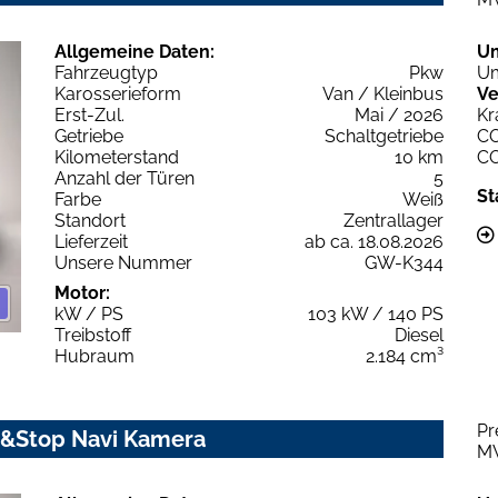
Allgemeine Daten:
U
Fahrzeugtyp
Pkw
Um
Karosserieform
Van / Kleinbus
Ve
Erst-Zul.
Mai / 2026
Kr
Getriebe
Schaltgetriebe
C
Kilometerstand
10 km
C
Anzahl der Türen
5
St
Farbe
Weiß
Standort
Zentrallager
Lieferzeit
ab ca. 18.08.2026
Unsere Nummer
GW-K344
Motor:
kW / PS
103 kW / 140 PS
Treibstoff
Diesel
Hubraum
2.184 cm³
Pr
t&Stop Navi Kamera
M