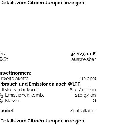
Details zum Citroën Jumper anzeigen
eis:
34.127,00 €
WSt:
ausweisbar
mweltnormen:
weltplakette
1 (None)
rbrauch und Emissionen nach WLTP:
aftstoffverbr. komb.
8,0 l/100km
O
-Emissionen komb.
210 g/km
2
O
-Klasse
G
2
andort
Zentrallager
Details zum Citroën Jumper anzeigen