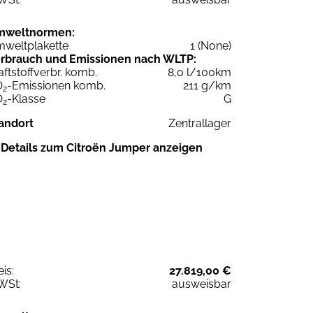
mweltnormen:
weltplakette
1 (None)
rbrauch und Emissionen nach WLTP:
aftstoffverbr. komb.
8,0 l/100km
O
-Emissionen komb.
211 g/km
2
O
-Klasse
G
2
andort
Zentrallager
Details zum Citroën Jumper anzeigen
eis:
27.819,00 €
WSt:
ausweisbar