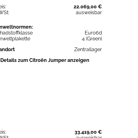
eis:
22.069,00 €
WSt:
ausweisbar
mweltnormen:
hadstoffklasse
Euro6d
weltplakette
4 (Green)
andort
Zentrallager
Details zum Citroën Jumper anzeigen
eis:
33.419,00 €
WSt:
ausweisbar