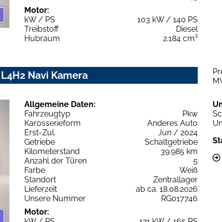
Motor:
kW / PS
103 kW / 140 PS
Treibstoff
Diesel
Hubraum
2.184 cm³
Pr
 L4H2 Navi Kamera
M
Allgemeine Daten:
U
Fahrzeugtyp
Pkw
Sc
Karosserieform
Anderes Auto
Um
Erst-Zul.
Jun / 2024
St
Getriebe
Schaltgetriebe
Kilometerstand
39.985 km
Anzahl der Türen
5
Farbe
Weiß
Standort
Zentrallager
Lieferzeit
ab ca. 18.08.2026
Unsere Nummer
RG017746
Motor:
kW / PS
121 kW / 165 PS