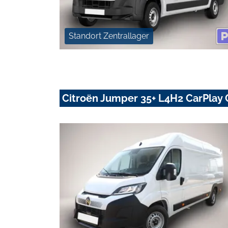
Standort Zentrallager
Citroën Jumper 35+ L4H2 CarPlay