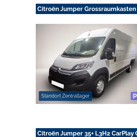
Citroën Jumper Grossraumkasten
Standort Zentrallager
Citroën Jumper 35+ L3H2 CarPlay