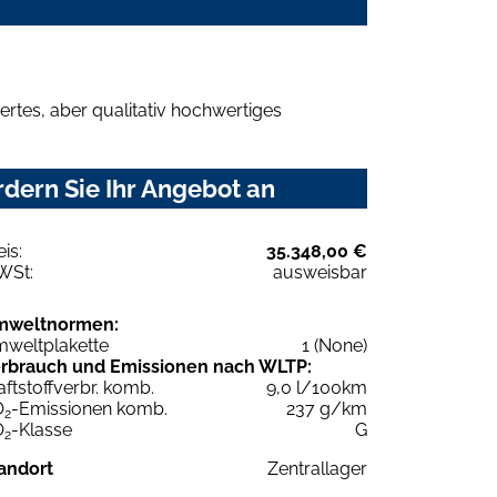
rtes, aber qualitativ hochwertiges
dern Sie Ihr Angebot an
eis:
35.348,00 €
WSt:
ausweisbar
mweltnormen:
weltplakette
1 (None)
rbrauch und Emissionen nach WLTP:
aftstoffverbr. komb.
9,0 l/100km
O
-Emissionen komb.
237 g/km
2
O
-Klasse
G
2
andort
Zentrallager