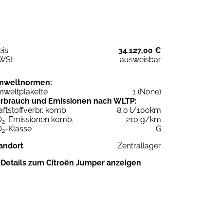
eis:
34.127,00 €
WSt:
ausweisbar
mweltnormen:
weltplakette
1 (None)
rbrauch und Emissionen nach WLTP:
aftstoffverbr. komb.
8,0 l/100km
O
-Emissionen komb.
210 g/km
2
O
-Klasse
G
2
andort
Zentrallager
Details zum Citroën Jumper anzeigen