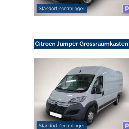
Standort Zentrallager
Citroën Jumper Grossraumkasten
Standort Zentrallager