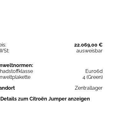
eis:
22.069,00 €
WSt:
ausweisbar
mweltnormen:
hadstoffklasse
Euro6d
weltplakette
4 (Green)
andort
Zentrallager
Details zum Citroën Jumper anzeigen