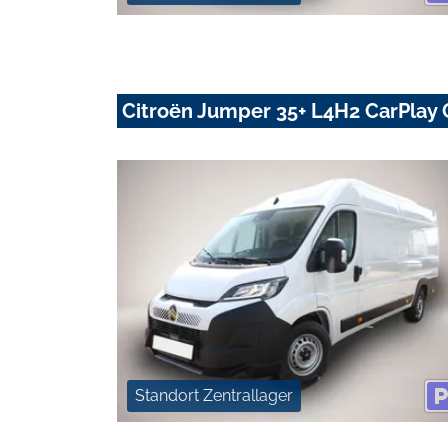
Citroën Jumper 35+ L4H2 CarPlay
Standort Zentrallager