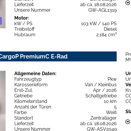
Lieferzeit
ab ca. 18.08.2026
Unsere Nummer
GW-AGL1319
Motor:
kW / PS
103 kW / 140 PS
Treibstoff
Diesel
Hubraum
2.184 cm³
Pr
 CargoP PremiumC E-Rad
M
Allgemeine Daten:
U
Fahrzeugtyp
Pkw
Um
Karosserieform
Van / Kleinbus
Ve
Erst-Zul.
Apr / 2026
Kr
Getriebe
Schaltgetriebe
C
Kilometerstand
10 km
C
Anzahl der Türen
5
St
Farbe
Weiß
Standort
Zentrallager
Lieferzeit
ab ca. 18.08.2026
Unsere Nummer
GW-ASV2049