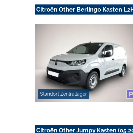
Citroën Other Berlingo Kasten L2H
Standort Zentrallager
Citroën Other Jumpy Kasten (05.2