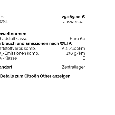
eis:
25.289,00 €
WSt:
ausweisbar
mweltnormen:
hadstoffklasse
Euro 6e
rbrauch und Emissionen nach WLTP:
aftstoffverbr. komb.
5,2 l/100km
O
-Emissionen komb.
136 g/km
2
O
-Klasse
E
2
andort
Zentrallager
Details zum Citroën Other anzeigen