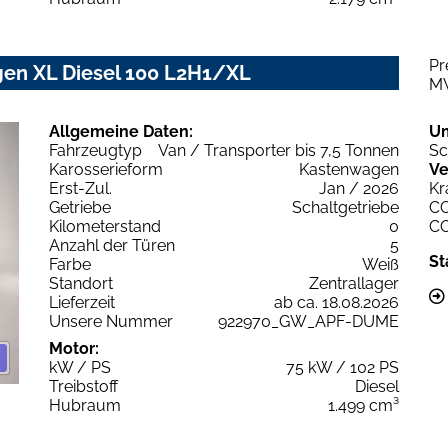
Pr
gen XL Diesel 100 L2H1/XL
M
Allgemeine Daten:
U
Fahrzeugtyp
Van / Transporter bis 7,5 Tonnen
Sc
Karosserieform
Kastenwagen
Ve
Erst-Zul.
Jan / 2026
Kr
Getriebe
Schaltgetriebe
C
Kilometerstand
0
C
Anzahl der Türen
5
St
Farbe
Weiß
Standort
Zentrallager
Lieferzeit
ab ca. 18.08.2026
Unsere Nummer
922970_GW_APF-DUME
Motor:
kW / PS
75 kW / 102 PS
Treibstoff
Diesel
Hubraum
1.499 cm³