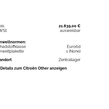
eis:
21.839,00 €
WSt:
ausweisbar
mweltnormen:
hadstoffklasse
Euro6d
weltplakette
1 (None)
andort
Zentrallager
Details zum Citroën Other anzeigen