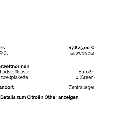
eis:
17.825,00 €
WSt:
ausweisbar
mweltnormen:
hadstoffklasse
Euro6d
weltplakette
4 (Green)
andort
Zentrallager
Details zum Citroën Other anzeigen