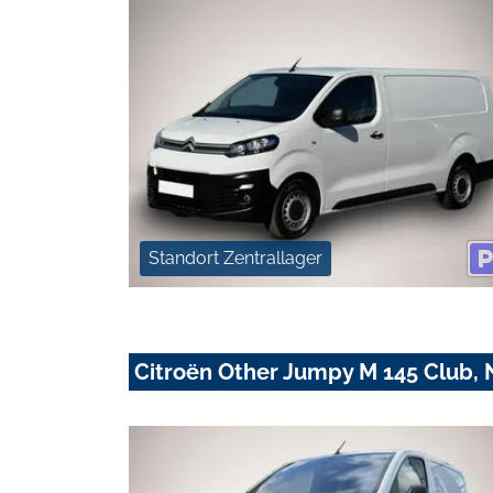
Standort Zentrallager
Citroën Other Jumpy M 145 Club, 