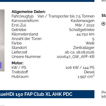
M
Allgemeine Daten:
St
Fahrzeugtyp
Van / Transporter bis 7,5 Tonnen
Karosserieform
Kastenwagen
Erst-Zul.
Mär / 2022
Getriebe
Schaltgetriebe
Kilometerstand
44.750 km
Anzahl der Türen
5
Farbe
Weiß
Standort
Zentrallager
Lieferzeit
ab ca. 18.08.2026
Unsere Nummer
000647_GW_APF-KR
Motor:
kW / PS
106 kW / 144 PS
Treibstoff
Diesel
Hubraum
1.997 cm³
Pr
BlueHDi 150 FAP Club XL AHK PDC
M