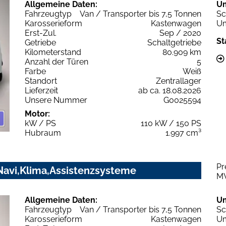
Allgemeine Daten:
U
Fahrzeugtyp
Van / Transporter bis 7,5 Tonnen
Sc
Karosserieform
Kastenwagen
Um
Erst-Zul.
Sep / 2020
St
Getriebe
Schaltgetriebe
Kilometerstand
80.909 km
Anzahl der Türen
5
Farbe
Weiß
Standort
Zentrallager
Lieferzeit
ab ca. 18.08.2026
Unsere Nummer
G0025594
Motor:
kW / PS
110 kW / 150 PS
Hubraum
1.997 cm³
Pr
Navi,Klima,Assistenzsysteme
M
Allgemeine Daten:
U
Fahrzeugtyp
Van / Transporter bis 7,5 Tonnen
Sc
Karosserieform
Kastenwagen
Um