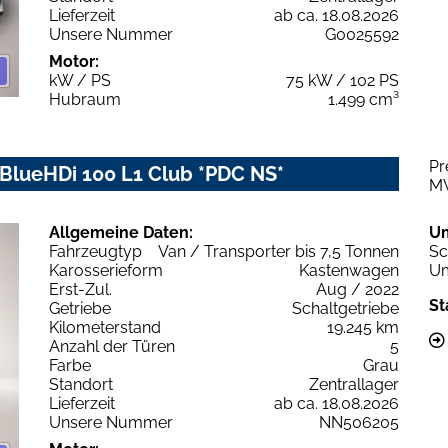
Lieferzeit
ab ca. 18.08.2026
Unsere Nummer
G0025592
Motor:
kW / PS
75 kW / 102 PS
Hubraum
1.499 cm³
Pr
 BlueHDi 100 L1 Club *PDC NS*
M
Allgemeine Daten:
U
Fahrzeugtyp
Van / Transporter bis 7,5 Tonnen
Sc
Karosserieform
Kastenwagen
Um
Erst-Zul.
Aug / 2022
St
Getriebe
Schaltgetriebe
Kilometerstand
19.245 km
Anzahl der Türen
5
Farbe
Grau
Standort
Zentrallager
Lieferzeit
ab ca. 18.08.2026
Unsere Nummer
NN506205