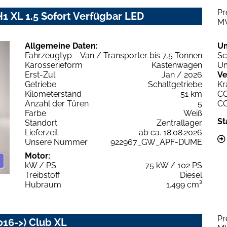
Pr
1 XL 1.5 Sofort Verfügbar LED
M
Allgemeine Daten:
U
Fahrzeugtyp
Van / Transporter bis 7,5 Tonnen
Sc
Karosserieform
Kastenwagen
Um
Erst-Zul.
Jan / 2026
Ve
Getriebe
Schaltgetriebe
Kr
Kilometerstand
51 km
C
Anzahl der Türen
5
C
Farbe
Weiß
St
Standort
Zentrallager
Lieferzeit
ab ca. 18.08.2026
Unsere Nummer
922967_GW_APF-DUME
Motor:
kW / PS
75 kW / 102 PS
Treibstoff
Diesel
Hubraum
1.499 cm³
Pr
016->) Club XL