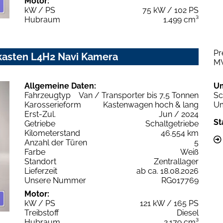
Motor:
kW / PS
75 kW / 102 PS
Hubraum
1.499 cm³
Pr
kasten L4H2 Navi Kamera
M
Allgemeine Daten:
U
Fahrzeugtyp
Van / Transporter bis 7,5 Tonnen
Sc
Karosserieform
Kastenwagen hoch & lang
Um
Erst-Zul.
Jun / 2024
St
Getriebe
Schaltgetriebe
Kilometerstand
46.554 km
Anzahl der Türen
5
Farbe
Weiß
Standort
Zentrallager
Lieferzeit
ab ca. 18.08.2026
Unsere Nummer
RG017769
Motor:
kW / PS
121 kW / 165 PS
Treibstoff
Diesel
Hubraum
2.179 cm³