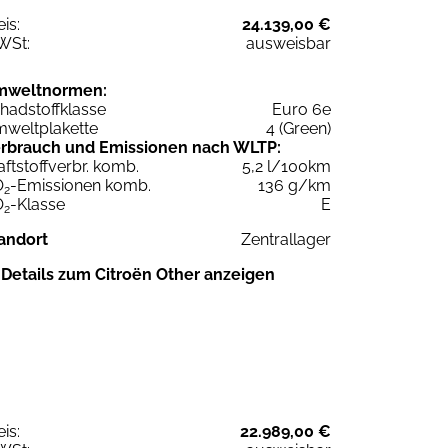
eis:
24.139,00 €
WSt:
ausweisbar
mweltnormen:
hadstoffklasse
Euro 6e
weltplakette
4 (Green)
rbrauch und Emissionen nach WLTP:
aftstoffverbr. komb.
5,2 l/100km
O
-Emissionen komb.
136 g/km
2
O
-Klasse
E
2
andort
Zentrallager
Details zum Citroën Other anzeigen
eis:
22.989,00 €