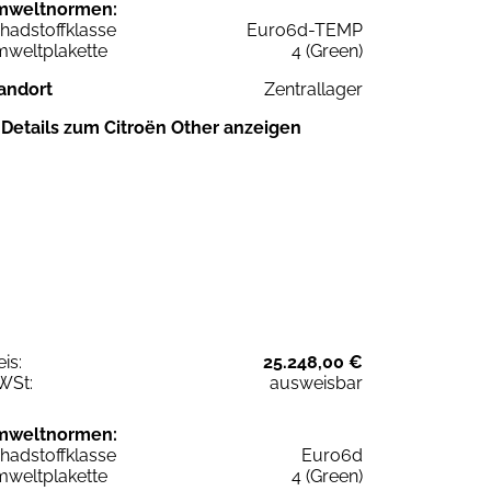
mweltnormen:
hadstoffklasse
Euro6d-TEMP
weltplakette
4 (Green)
andort
Zentrallager
Details zum Citroën Other anzeigen
eis:
25.248,00 €
WSt:
ausweisbar
mweltnormen:
hadstoffklasse
Euro6d
weltplakette
4 (Green)