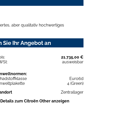
rtes, aber qualitativ hochwertiges
 Sie Ihr Angebot an
eis:
21.735,00 €
WSt:
ausweisbar
mweltnormen:
hadstoffklasse
Euro6d
weltplakette
4 (Green)
andort
Zentrallager
Details zum Citroën Other anzeigen