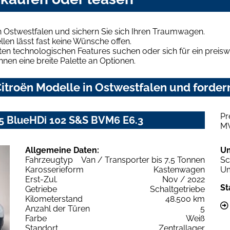
n Ostwestfalen und sichern Sie sich Ihren Traumwagen.
len lässt fast keine Wünsche offen.
en technologischen Features suchen oder sich für ein preiswe
hnen eine breite Palette an Optionen.
troën Modelle in Ostwestfalen und fordern
Pr
.5 BlueHDi 102 S&S BVM6 E6.3
M
Allgemeine Daten:
U
Fahrzeugtyp
Van / Transporter bis 7,5 Tonnen
Sc
Karosserieform
Kastenwagen
Um
Erst-Zul.
Nov / 2022
St
Getriebe
Schaltgetriebe
Kilometerstand
48.500 km
Anzahl der Türen
5
Farbe
Weiß
Standort
Zentrallager