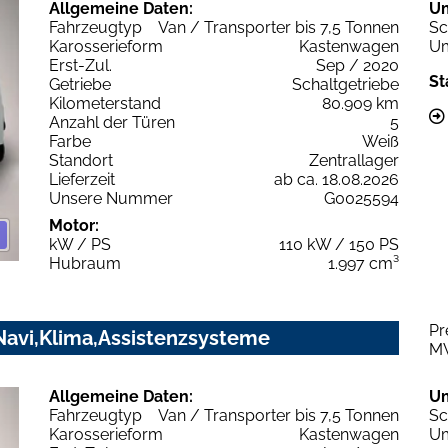
Allgemeine Daten:
U
Fahrzeugtyp
Van / Transporter bis 7,5 Tonnen
Sc
Karosserieform
Kastenwagen
Um
Erst-Zul.
Sep / 2020
St
Getriebe
Schaltgetriebe
Kilometerstand
80.909 km
Anzahl der Türen
5
Farbe
Weiß
Standort
Zentrallager
Lieferzeit
ab ca. 18.08.2026
Unsere Nummer
G0025594
Motor:
kW / PS
110 kW / 150 PS
Hubraum
1.997 cm³
Pr
Navi,Klima,Assistenzsysteme
M
Allgemeine Daten:
U
Fahrzeugtyp
Van / Transporter bis 7,5 Tonnen
Sc
Karosserieform
Kastenwagen
Um