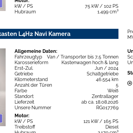
Motor:
kW / PS
75 kW / 102 PS
Hubraum
1.499 cm³
Pr
kasten L4H2 Navi Kamera
M
Allgemeine Daten:
U
Fahrzeugtyp
Van / Transporter bis 7,5 Tonnen
Sc
Karosserieform
Kastenwagen hoch & lang
Um
Erst-Zul.
Jun / 2024
St
Getriebe
Schaltgetriebe
Kilometerstand
46.554 km
Anzahl der Türen
5
Farbe
Weiß
Standort
Zentrallager
Lieferzeit
ab ca. 18.08.2026
Unsere Nummer
RG017769
Motor:
kW / PS
121 kW / 165 PS
Treibstoff
Diesel
Hubraum
2.179 cm³