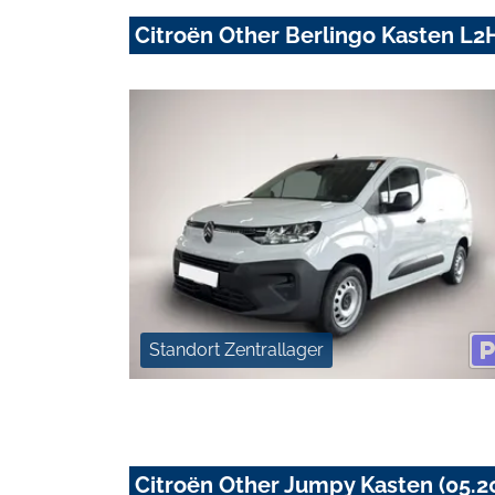
Citroën Other Berlingo Kasten L2H
Standort Zentrallager
Citroën Other Jumpy Kasten (05.2