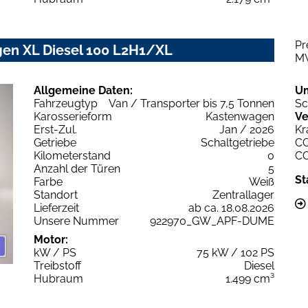
Pr
gen XL Diesel 100 L2H1/XL
M
Allgemeine Daten:
U
Fahrzeugtyp
Van / Transporter bis 7,5 Tonnen
Sc
Karosserieform
Kastenwagen
Ve
Erst-Zul.
Jan / 2026
Kr
Getriebe
Schaltgetriebe
C
Kilometerstand
0
C
Anzahl der Türen
5
St
Farbe
Weiß
Standort
Zentrallager
Lieferzeit
ab ca. 18.08.2026
Unsere Nummer
922970_GW_APF-DUME
Motor:
kW / PS
75 kW / 102 PS
Treibstoff
Diesel
Hubraum
1.499 cm³