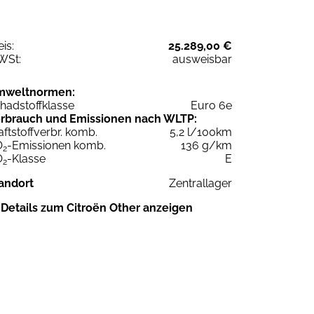
eis:
25.289,00 €
WSt:
ausweisbar
mweltnormen:
hadstoffklasse
Euro 6e
rbrauch und Emissionen nach WLTP:
aftstoffverbr. komb.
5,2 l/100km
O
-Emissionen komb.
136 g/km
2
O
-Klasse
E
2
andort
Zentrallager
Details zum Citroën Other anzeigen