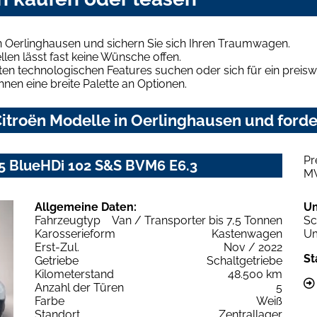
n Oerlinghausen und sichern Sie sich Ihren Traumwagen.
len lässt fast keine Wünsche offen.
en technologischen Features suchen oder sich für ein preiswe
hnen eine breite Palette an Optionen.
itroën Modelle in Oerlinghausen und forder
Pr
.5 BlueHDi 102 S&S BVM6 E6.3
M
Allgemeine Daten:
U
Fahrzeugtyp
Van / Transporter bis 7,5 Tonnen
Sc
Karosserieform
Kastenwagen
Um
Erst-Zul.
Nov / 2022
St
Getriebe
Schaltgetriebe
Kilometerstand
48.500 km
Anzahl der Türen
5
Farbe
Weiß
Standort
Zentrallager