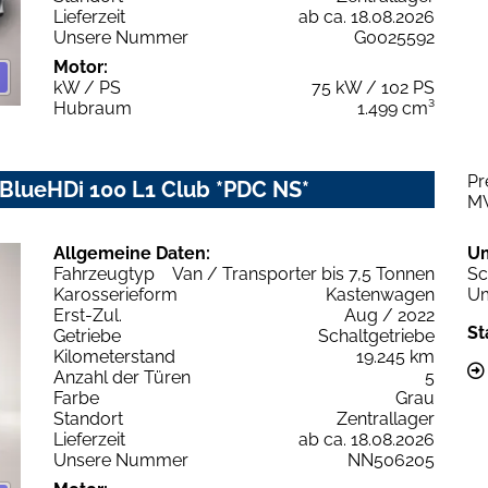
Lieferzeit
ab ca. 18.08.2026
Unsere Nummer
G0025592
Motor:
kW / PS
75 kW / 102 PS
Hubraum
1.499 cm³
Pr
 BlueHDi 100 L1 Club *PDC NS*
M
Allgemeine Daten:
U
Fahrzeugtyp
Van / Transporter bis 7,5 Tonnen
Sc
Karosserieform
Kastenwagen
Um
Erst-Zul.
Aug / 2022
St
Getriebe
Schaltgetriebe
Kilometerstand
19.245 km
Anzahl der Türen
5
Farbe
Grau
Standort
Zentrallager
Lieferzeit
ab ca. 18.08.2026
Unsere Nummer
NN506205