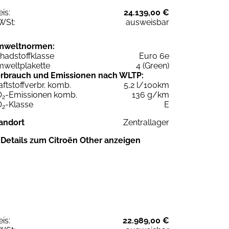
eis:
24.139,00 €
WSt:
ausweisbar
mweltnormen:
hadstoffklasse
Euro 6e
weltplakette
4 (Green)
rbrauch und Emissionen nach WLTP:
aftstoffverbr. komb.
5,2 l/100km
O
-Emissionen komb.
136 g/km
2
O
-Klasse
E
2
andort
Zentrallager
Details zum Citroën Other anzeigen
eis:
22.989,00 €