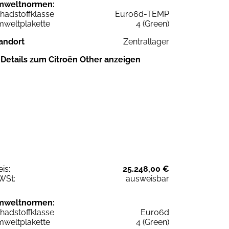
mweltnormen:
hadstoffklasse
Euro6d-TEMP
weltplakette
4 (Green)
andort
Zentrallager
Details zum Citroën Other anzeigen
eis:
25.248,00 €
WSt:
ausweisbar
mweltnormen:
hadstoffklasse
Euro6d
weltplakette
4 (Green)