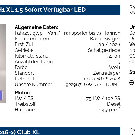
Pr
1 XL 1.5 Sofort Verfügbar LED
M
Allgemeine Daten:
U
Fahrzeugtyp
Van / Transporter bis 7,5 Tonnen
Sc
Karosserieform
Kastenwagen
Um
Erst-Zul.
Jan / 2026
Ve
Getriebe
Schaltgetriebe
Kr
Kilometerstand
51 km
C
Anzahl der Türen
5
C
Farbe
Weiß
St
Standort
Zentrallager
Lieferzeit
ab ca. 18.08.2026
Unsere Nummer
922967_GW_APF-DUME
Motor:
kW / PS
75 kW / 102 PS
Treibstoff
Diesel
Hubraum
1.499 cm³
Pr
016->) Club XL