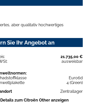
rtes, aber qualitativ hochwertiges
n Sie Ihr Angebot an
eis:
21.735,00 €
WSt:
ausweisbar
mweltnormen:
hadstoffklasse
Euro6d
weltplakette
4 (Green)
andort
Zentrallager
Details zum Citroën Other anzeigen