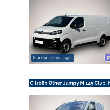
Standort Zentrallager
Citroën Other Jumpy M 145 Club, 