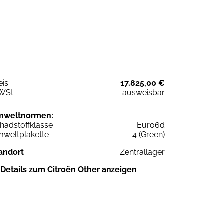
eis:
17.825,00 €
WSt:
ausweisbar
mweltnormen:
hadstoffklasse
Euro6d
weltplakette
4 (Green)
andort
Zentrallager
Details zum Citroën Other anzeigen