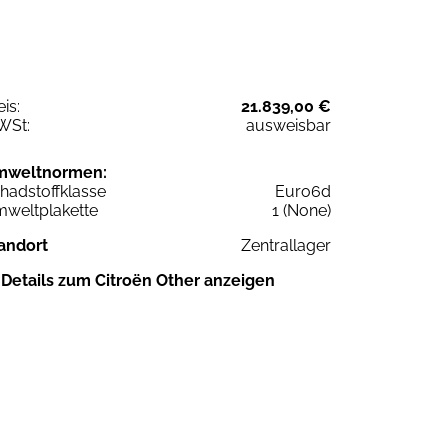
eis:
21.839,00 €
WSt:
ausweisbar
mweltnormen:
hadstoffklasse
Euro6d
weltplakette
1 (None)
andort
Zentrallager
Details zum Citroën Other anzeigen