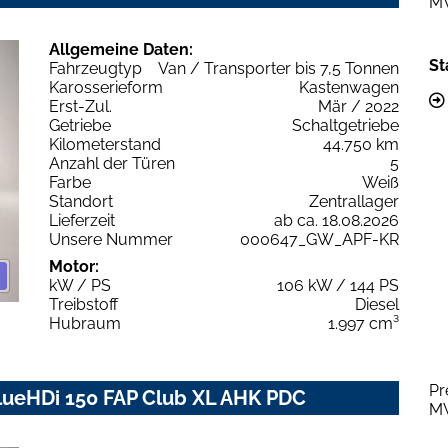
M
Allgemeine Daten:
St
Fahrzeugtyp
Van / Transporter bis 7,5 Tonnen
Karosserieform
Kastenwagen
Erst-Zul.
Mär / 2022
Getriebe
Schaltgetriebe
Kilometerstand
44.750 km
Anzahl der Türen
5
Farbe
Weiß
Standort
Zentrallager
Lieferzeit
ab ca. 18.08.2026
Unsere Nummer
000647_GW_APF-KR
Motor:
kW / PS
106 kW / 144 PS
Treibstoff
Diesel
Hubraum
1.997 cm³
Pr
BlueHDi 150 FAP Club XL AHK PDC
M