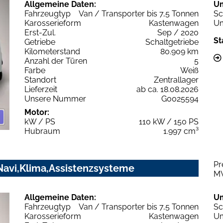
Allgemeine Daten:
U
Fahrzeugtyp
Van / Transporter bis 7,5 Tonnen
Sc
Karosserieform
Kastenwagen
Um
Erst-Zul.
Sep / 2020
St
Getriebe
Schaltgetriebe
Kilometerstand
80.909 km
Anzahl der Türen
5
Farbe
Weiß
Standort
Zentrallager
Lieferzeit
ab ca. 18.08.2026
Unsere Nummer
G0025594
Motor:
kW / PS
110 kW / 150 PS
Hubraum
1.997 cm³
Pr
Navi,Klima,Assistenzsysteme
M
Allgemeine Daten:
U
Fahrzeugtyp
Van / Transporter bis 7,5 Tonnen
Sc
Karosserieform
Kastenwagen
Um