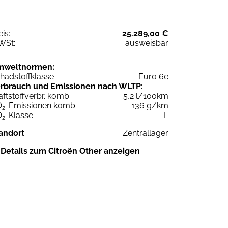
eis:
25.289,00 €
WSt:
ausweisbar
mweltnormen:
hadstoffklasse
Euro 6e
rbrauch und Emissionen nach WLTP:
aftstoffverbr. komb.
5,2 l/100km
O
-Emissionen komb.
136 g/km
2
O
-Klasse
E
2
andort
Zentrallager
Details zum Citroën Other anzeigen