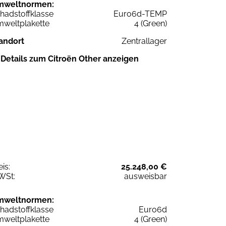
mweltnormen:
hadstoffklasse
Euro6d-TEMP
weltplakette
4 (Green)
andort
Zentrallager
Details zum Citroën Other anzeigen
eis:
25.248,00 €
WSt:
ausweisbar
mweltnormen:
hadstoffklasse
Euro6d
weltplakette
4 (Green)