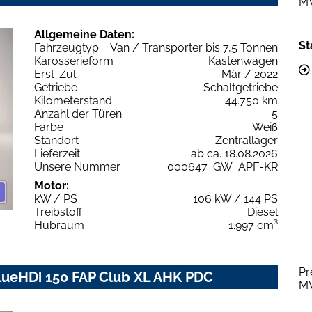
M
Allgemeine Daten:
St
Fahrzeugtyp
Van / Transporter bis 7,5 Tonnen
Karosserieform
Kastenwagen
Erst-Zul.
Mär / 2022
Getriebe
Schaltgetriebe
Kilometerstand
44.750 km
Anzahl der Türen
5
Farbe
Weiß
Standort
Zentrallager
Lieferzeit
ab ca. 18.08.2026
Unsere Nummer
000647_GW_APF-KR
Motor:
kW / PS
106 kW / 144 PS
Treibstoff
Diesel
Hubraum
1.997 cm³
Pr
BlueHDi 150 FAP Club XL AHK PDC
M