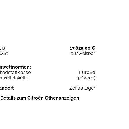
eis:
17.825,00 €
WSt:
ausweisbar
mweltnormen:
hadstoffklasse
Euro6d
weltplakette
4 (Green)
andort
Zentrallager
Details zum Citroën Other anzeigen