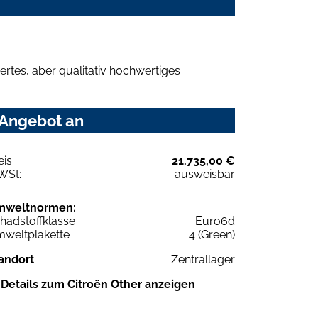
rtes, aber qualitativ hochwertiges
 Angebot an
eis:
21.735,00 €
WSt:
ausweisbar
mweltnormen:
hadstoffklasse
Euro6d
weltplakette
4 (Green)
andort
Zentrallager
Details zum Citroën Other anzeigen