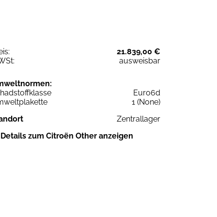
eis:
21.839,00 €
WSt:
ausweisbar
mweltnormen:
hadstoffklasse
Euro6d
weltplakette
1 (None)
andort
Zentrallager
Details zum Citroën Other anzeigen