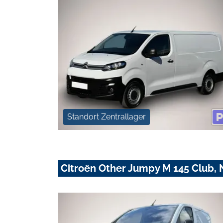
Standort Zentrallager
Citroën Other Jumpy M 145 Club, 