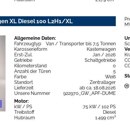
Pr
gen XL Diesel 100 L2H1/XL
M
Allgemeine Daten:
U
Fahrzeugtyp
Van / Transporter bis 7,5 Tonnen
Sc
Karosserieform
Kastenwagen
Ve
Erst-Zul.
Jan / 2026
Kr
Getriebe
Schaltgetriebe
C
Kilometerstand
0
C
Anzahl der Türen
5
St
Farbe
Weiß
Standort
Zentrallager
Lieferzeit
ab ca. 18.08.2026
Unsere Nummer
922970_GW_APF-DUME
Motor:
kW / PS
75 kW / 102 PS
Treibstoff
Diesel
Hubraum
1.499 cm³