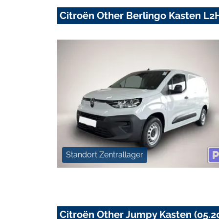
Citroën Other Berlingo Kasten L2H
Standort Zentrallager
Citroën Other Jumpy Kasten (05.2