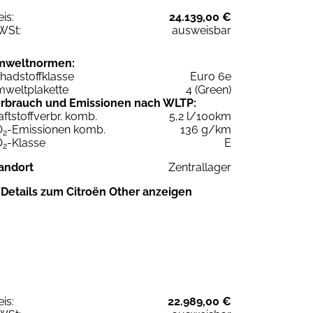
eis:
24.139,00 €
WSt:
ausweisbar
mweltnormen:
hadstoffklasse
Euro 6e
weltplakette
4 (Green)
rbrauch und Emissionen nach WLTP:
aftstoffverbr. komb.
5,2 l/100km
O
-Emissionen komb.
136 g/km
2
O
-Klasse
E
2
andort
Zentrallager
Details zum Citroën Other anzeigen
eis:
22.989,00 €