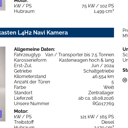
Motor:
kW / PS
75 kW / 102 PS
Hubraum
1.499 cm³
Pr
kasten L4H2 Navi Kamera
M
Allgemeine Daten:
U
Fahrzeugtyp
Van / Transporter bis 7,5 Tonnen
Sc
Karosserieform
Kastenwagen hoch & lang
Um
Erst-Zul.
Jun / 2024
St
Getriebe
Schaltgetriebe
Kilometerstand
46.554 km
Anzahl der Türen
5
Farbe
Weiß
Standort
Zentrallager
Lieferzeit
ab ca. 18.08.2026
Unsere Nummer
RG017769
Motor:
kW / PS
121 kW / 165 PS
Treibstoff
Diesel
Hubraum
2.179 cm³