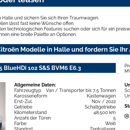
n Halle und sichern Sie sich Ihren Traumwagen.
len lässt fast keine Wünsche offen.
en technologischen Features suchen oder sich für ein preiswe
hnen eine breite Palette an Optionen.
troën Modelle in Halle und fordern Sie Ihr
Pr
.5 BlueHDi 102 S&S BVM6 E6.3
M
Allgemeine Daten:
U
Fahrzeugtyp
Van / Transporter bis 7,5 Tonnen
Sc
Karosserieform
Kastenwagen
Um
Erst-Zul.
Nov / 2022
St
Getriebe
Schaltgetriebe
Kilometerstand
48.500 km
Anzahl der Türen
5
Farbe
Weiß
Standort
Zentrallager