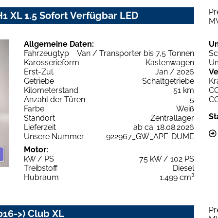
Pr
1 XL 1.5 Sofort Verfügbar LED
M
Allgemeine Daten:
U
Fahrzeugtyp
Van / Transporter bis 7,5 Tonnen
Sc
Karosserieform
Kastenwagen
Um
Erst-Zul.
Jan / 2026
Ve
Getriebe
Schaltgetriebe
Kr
Kilometerstand
51 km
C
Anzahl der Türen
5
C
Farbe
Weiß
St
Standort
Zentrallager
Lieferzeit
ab ca. 18.08.2026
Unsere Nummer
922967_GW_APF-DUME
Motor:
kW / PS
75 kW / 102 PS
Treibstoff
Diesel
Hubraum
1.499 cm³
Pr
016->) Club XL