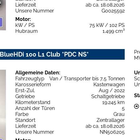
Lieferzeit
ab ca. 18.08.2026
Unsere Nummer
G0025592
Motor:
kW / PS
75 kW / 102 PS
Hubraum
1.499 cm³
Pr
 BlueHDi 100 L1 Club *PDC NS*
M
Allgemeine Daten:
U
Fahrzeugtyp
Van / Transporter bis 7,5 Tonnen
Sc
Karosserieform
Kastenwagen
Um
Erst-Zul.
Aug / 2022
St
Getriebe
Schaltgetriebe
Kilometerstand
19.245 km
Anzahl der Türen
5
Farbe
Grau
Standort
Zentrallager
Lieferzeit
ab ca. 18.08.2026
Unsere Nummer
NN506205