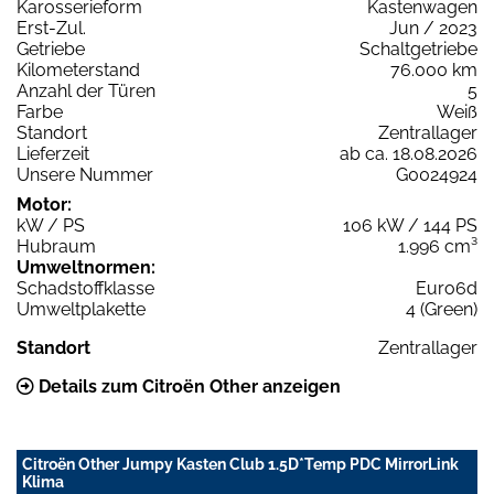
Karosserieform
Kastenwagen
Erst-Zul.
Jun / 2023
Getriebe
Schaltgetriebe
Kilometerstand
76.000 km
Anzahl der Türen
5
Farbe
Weiß
Standort
Zentrallager
Lieferzeit
ab ca. 18.08.2026
Unsere Nummer
G0024924
Motor:
kW / PS
106 kW / 144 PS
Hubraum
1.996 cm³
Umweltnormen:
Schadstoffklasse
Euro6d
Umweltplakette
4 (Green)
Standort
Zentrallager
Details zum Citroën Other anzeigen
Citroën Other Jumpy Kasten Club 1.5D*Temp PDC MirrorLink
Klima