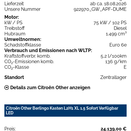
Lieferzeit
ab ca. 18.08.2026
Unsere Nummer
922970_GW_APF-DUME
Motor:
kW / PS
75 kW / 102 PS
Treibstoff
Diesel
Hubraum
1.499 cm³
Umweltnormen:
Schadstoffklasse
Euro 6e
Verbrauch und Emissionen nach WLTP:
Kraftstoffverbr. komb.
5,2 l/100km
CO
-Emissionen komb.
136 g/km
2
CO
-Klasse
E
2
Standort
Zentrallager
Details zum Citroën Other anzeigen
Citroën Other Berlingo Kasten L2H1 XL 1.5 Sofort Verfügbar
LED
Preis:
24.139,00 €