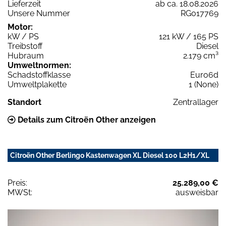
Lieferzeit
ab ca. 18.08.2026
Unsere Nummer
RG017769
Motor:
kW / PS
121 kW / 165 PS
Treibstoff
Diesel
Hubraum
2.179 cm³
Umweltnormen:
Schadstoffklasse
Euro6d
Umweltplakette
1 (None)
Standort
Zentrallager
Details zum Citroën Other anzeigen
Citroën Other Berlingo Kastenwagen XL Diesel 100 L2H1/XL
Preis:
25.289,00 €
MWSt:
ausweisbar