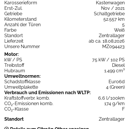
Karosserieform
Kastenwagen
Erst-Zul.
Nov / 2021
Getriebe
Schaltgetriebe
Kilometerstand
52.557 km
Anzahl der Türen
5
Farbe
Weiß
Standort
Zentrallager
Lieferzeit
ab ca. 18.08.2026
Unsere Nummer
MZ094423
Motor:
kW / PS
75 kW / 102 PS
Treibstoff
Diesel
Hubraum
1.499 cm³
Umweltnormen:
Schadstoffklasse
Euro6d
Umweltplakette
4 (Green)
Verbrauch und Emissionen nach WLTP:
Kraftstoffverbr. komb.
6,6 l/100km
CO
-Emissionen komb.
174 g/km
2
CO
-Klasse
F
2
Standort
Zentrallager