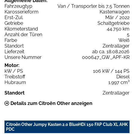
Allgemeine Daten:
Fahrzeugtyp
Van / Transporter bis 7,5 Tonnen
Karosserieform
Kastenwagen
Erst-Zul.
Mär / 2022
Getriebe
Schaltgetriebe
Kilometerstand
44.750 km
Anzahl der Türen
5
Farbe
Weiß
Standort
Zentrallager
Lieferzeit
ab ca. 18.08.2026
Unsere Nummer
000647_GW_APF-KR
Motor:
kW / PS
106 kW / 144 PS
Treibstoff
Diesel
Hubraum
1.997 cm³
Standort
Zentrallager
Details zum Citroën Other anzeigen
Citroën Other Jumpy Kasten 2.0 BlueHDi 150 FAP Club XL AHK
PDC