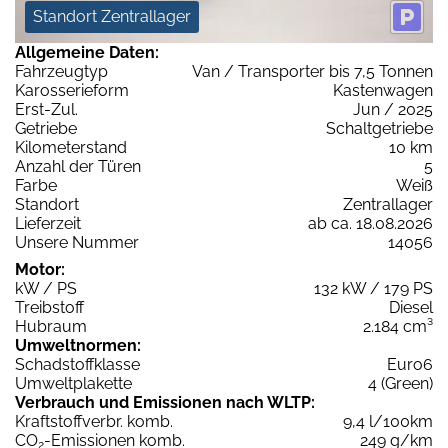
Standort Zentrallager
Allgemeine Daten:
Fahrzeugtyp
Van / Transporter bis 7,5 Tonnen
Karosserieform
Kastenwagen
Erst-Zul.
Jun / 2025
Getriebe
Schaltgetriebe
Kilometerstand
10 km
Anzahl der Türen
5
Farbe
Weiß
Standort
Zentrallager
Lieferzeit
ab ca. 18.08.2026
Unsere Nummer
14056
Motor:
kW / PS
132 kW / 179 PS
Treibstoff
Diesel
Hubraum
2.184 cm³
Umweltnormen:
Schadstoffklasse
Euro6
Umweltplakette
4 (Green)
Verbrauch und Emissionen nach WLTP:
Kraftstoffverbr. komb.
9,4 l/100km
CO
-Emissionen komb.
249 g/km
2