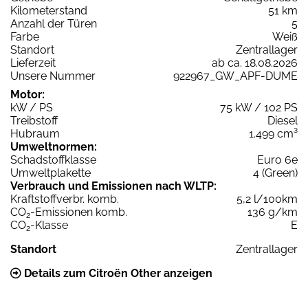
Kilometerstand
51 km
Anzahl der Türen
5
Farbe
Weiß
Standort
Zentrallager
Lieferzeit
ab ca. 18.08.2026
Unsere Nummer
922967_GW_APF-DUME
Motor:
kW / PS
75 kW / 102 PS
Treibstoff
Diesel
Hubraum
1.499 cm³
Umweltnormen:
Schadstoffklasse
Euro 6e
Umweltplakette
4 (Green)
Verbrauch und Emissionen nach WLTP:
Kraftstoffverbr. komb.
5,2 l/100km
CO
-Emissionen komb.
136 g/km
2
CO
-Klasse
E
2
Standort
Zentrallager
Details zum Citroën Other anzeigen