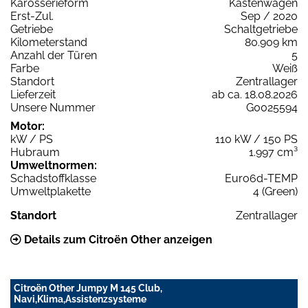
Karosserieform
Kastenwagen
Erst-Zul.
Sep / 2020
Getriebe
Schaltgetriebe
Kilometerstand
80.909 km
Anzahl der Türen
5
Farbe
Weiß
Standort
Zentrallager
Lieferzeit
ab ca. 18.08.2026
Unsere Nummer
G0025594
Motor:
kW / PS
110 kW / 150 PS
Hubraum
1.997 cm³
Umweltnormen:
Schadstoffklasse
Euro6d-TEMP
Umweltplakette
4 (Green)
Standort
Zentrallager
Details zum Citroën Other anzeigen
Citroën Other Jumpy M 145 Club,
Navi,Klima,Assistenzsysteme