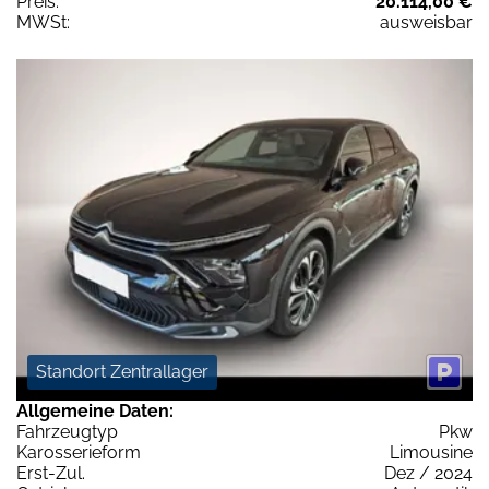
Preis:
20.114,00 €
MWSt:
ausweisbar
Standort Zentrallager
Allgemeine Daten:
Fahrzeugtyp
Pkw
Karosserieform
Limousine
Erst-Zul.
Dez / 2024