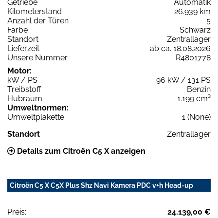
Getriebe
Automatik
Kilometerstand
26.939 km
Anzahl der Türen
5
Farbe
Schwarz
Standort
Zentrallager
Lieferzeit
ab ca. 18.08.2026
Unsere Nummer
R4801778
Motor:
kW / PS
96 kW / 131 PS
Treibstoff
Benzin
Hubraum
1.199 cm³
Umweltnormen:
Umweltplakette
1 (None)
Standort
Zentrallager
Details zum Citroën C5 X anzeigen
Citroën C5 X C5X Plus Shz Navi Kamera PDC v+h Head-up
Preis:
24.139,00 €