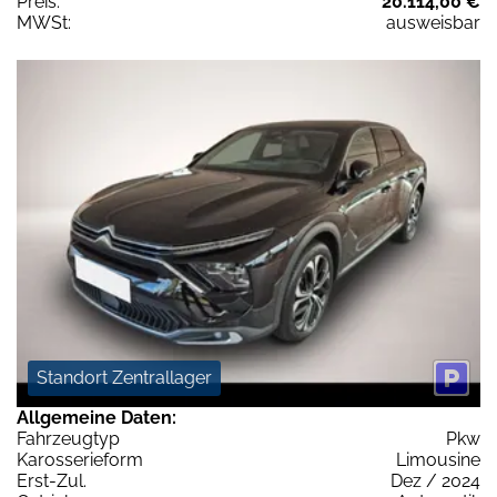
Preis:
20.114,00 €
MWSt:
ausweisbar
Standort Zentrallager
Allgemeine Daten:
Fahrzeugtyp
Pkw
Karosserieform
Limousine
Erst-Zul.
Dez / 2024