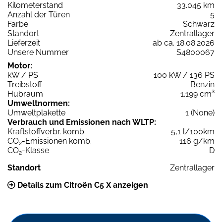
Kilometerstand
33.045 km
Anzahl der Türen
5
Farbe
Schwarz
Standort
Zentrallager
Lieferzeit
ab ca. 18.08.2026
Unsere Nummer
S4800067
Motor:
kW / PS
100 kW / 136 PS
Treibstoff
Benzin
Hubraum
1.199 cm³
Umweltnormen:
Umweltplakette
1 (None)
Verbrauch und Emissionen nach WLTP:
Kraftstoffverbr. komb.
5,1 l/100km
CO
-Emissionen komb.
116 g/km
2
CO
-Klasse
D
2
Standort
Zentrallager
Details zum Citroën C5 X anzeigen