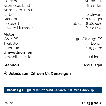
Getriebe
Automatik
Kilometerstand
26.939 km
Anzahl der Türen
5
Farbe
Schwarz
Standort
Zentrallager
Lieferzeit
ab ca. 18.08.2026
Unsere Nummer
R4801778
Motor:
kW / PS
96 kW / 131 PS
Treibstoff
Benzin
Hubraum
1.199 cm³
Umweltnormen:
Umweltplakette
1 (None)
Standort
Zentrallager
Details zum Citroën C5 X anzeigen
Citroën C5 X C5X Plus Shz Navi Kamera PDC v+h Head-up
Preis:
24.139,00 €