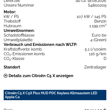
Lieferzeit
ab ca. 18.08.2026
Unsere Nummer
S4800209
Motor:
kW / PS
107 kW / 145 PS
Treibstoff
Benzin
Hubraum
1.199 cm³
Umweltnormen:
Schadstoffklasse
Euro 6e
Umweltplakette
4 (Green)
Verbrauch und Emissionen nach WLTP:
Kraftstoffverbr. komb.
5,1 l/100km
CO
-Emissionen komb.
116 g/km
2
CO
-Klasse
D
2
Standort
Zentrallager
Details zum Citroën C5 X anzeigen
Citroën C5 X C5X Plus HUD PDC Keyless Klimaautom LED
Apple Ca