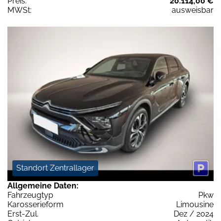
Preis:
20.114,00 €
MWSt:
ausweisbar
Standort Zentrallager
Allgemeine Daten:
Fahrzeugtyp
Pkw
Karosserieform
Limousine
Erst-Zul.
Dez / 2024