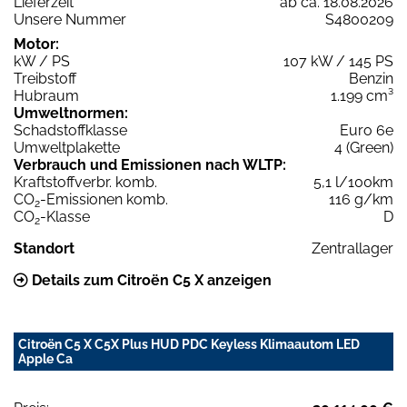
Lieferzeit
ab ca. 18.08.2026
Unsere Nummer
S4800209
Motor:
kW / PS
107 kW / 145 PS
Treibstoff
Benzin
Hubraum
1.199 cm³
Umweltnormen:
Schadstoffklasse
Euro 6e
Umweltplakette
4 (Green)
Verbrauch und Emissionen nach WLTP:
Kraftstoffverbr. komb.
5,1 l/100km
CO
-Emissionen komb.
116 g/km
2
CO
-Klasse
D
2
Standort
Zentrallager
Details zum Citroën C5 X anzeigen
Citroën C5 X C5X Plus HUD PDC Keyless Klimaautom LED
Apple Ca