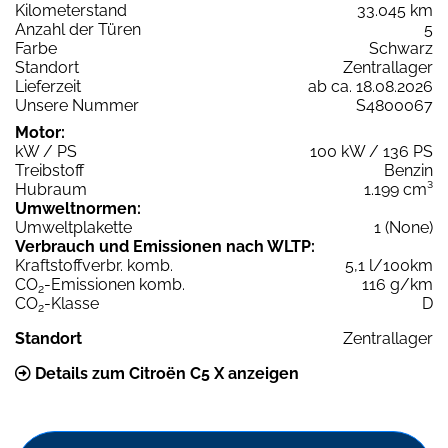
Kilometerstand
33.045 km
Anzahl der Türen
5
Farbe
Schwarz
Standort
Zentrallager
Lieferzeit
ab ca. 18.08.2026
Unsere Nummer
S4800067
Motor:
kW / PS
100 kW / 136 PS
Treibstoff
Benzin
Hubraum
1.199 cm³
Umweltnormen:
Umweltplakette
1 (None)
Verbrauch und Emissionen nach WLTP:
Kraftstoffverbr. komb.
5,1 l/100km
CO
-Emissionen komb.
116 g/km
2
CO
-Klasse
D
2
Standort
Zentrallager
Details zum Citroën C5 X anzeigen