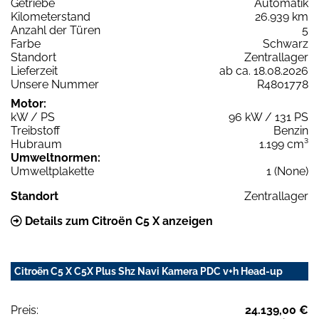
Getriebe
Automatik
Kilometerstand
26.939 km
Anzahl der Türen
5
Farbe
Schwarz
Standort
Zentrallager
Lieferzeit
ab ca. 18.08.2026
Unsere Nummer
R4801778
Motor:
kW / PS
96 kW / 131 PS
Treibstoff
Benzin
Hubraum
1.199 cm³
Umweltnormen:
Umweltplakette
1 (None)
Standort
Zentrallager
Details zum Citroën C5 X anzeigen
Citroën C5 X C5X Plus Shz Navi Kamera PDC v+h Head-up
Preis:
24.139,00 €