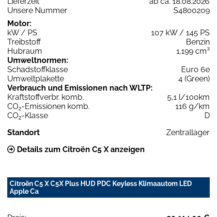
Lieferzeit
ab ca. 18.08.2026
Unsere Nummer
S4800209
Motor:
kW / PS
107 kW / 145 PS
Treibstoff
Benzin
Hubraum
1.199 cm³
Umweltnormen:
Schadstoffklasse
Euro 6e
Umweltplakette
4 (Green)
Verbrauch und Emissionen nach WLTP:
Kraftstoffverbr. komb.
5,1 l/100km
CO
-Emissionen komb.
116 g/km
2
CO
-Klasse
D
2
Standort
Zentrallager
Details zum Citroën C5 X anzeigen
Citroën C5 X C5X Plus HUD PDC Keyless Klimaautom LED
Apple Ca