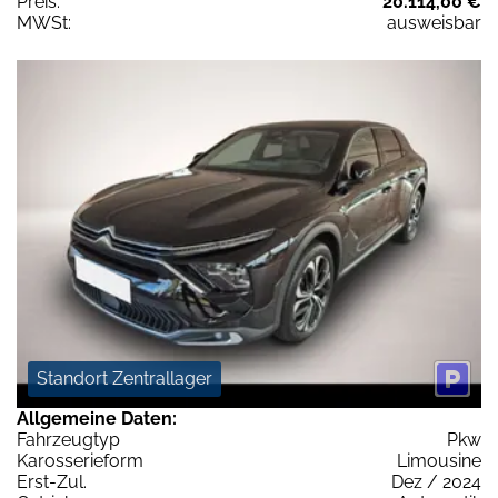
Preis:
20.114,00 €
MWSt:
ausweisbar
Standort Zentrallager
Allgemeine Daten:
Fahrzeugtyp
Pkw
Karosserieform
Limousine
Erst-Zul.
Dez / 2024