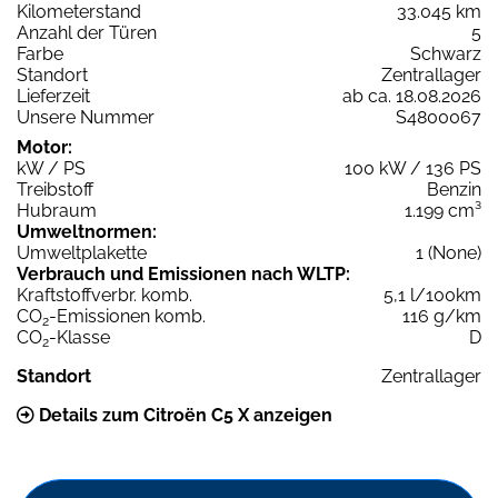
Kilometerstand
33.045 km
Anzahl der Türen
5
Farbe
Schwarz
Standort
Zentrallager
Lieferzeit
ab ca. 18.08.2026
Unsere Nummer
S4800067
Motor:
kW / PS
100 kW / 136 PS
Treibstoff
Benzin
Hubraum
1.199 cm³
Umweltnormen:
Umweltplakette
1 (None)
Verbrauch und Emissionen nach WLTP:
Kraftstoffverbr. komb.
5,1 l/100km
CO
-Emissionen komb.
116 g/km
2
CO
-Klasse
D
2
Standort
Zentrallager
Details zum Citroën C5 X anzeigen