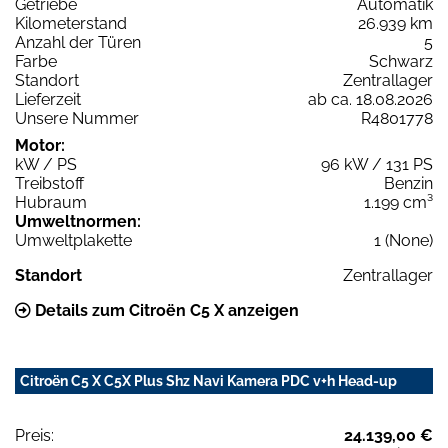
Getriebe
Automatik
Kilometerstand
26.939 km
Anzahl der Türen
5
Farbe
Schwarz
Standort
Zentrallager
Lieferzeit
ab ca. 18.08.2026
Unsere Nummer
R4801778
Motor:
kW / PS
96 kW / 131 PS
Treibstoff
Benzin
Hubraum
1.199 cm³
Umweltnormen:
Umweltplakette
1 (None)
Standort
Zentrallager
Details zum Citroën C5 X anzeigen
Citroën C5 X C5X Plus Shz Navi Kamera PDC v+h Head-up
Preis:
24.139,00 €