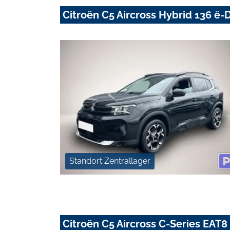
Citroën C5 Aircross Hybrid 136 
Standort Zentrallager
Citroën C5 Aircross C-Series E