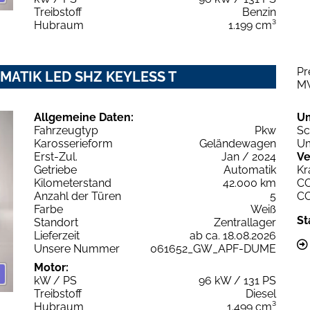
Treibstoff
Benzin
Hubraum
1.199 cm³
Pr
TOMATIK LED SHZ KEYLESS T
M
Allgemeine Daten:
U
Fahrzeugtyp
Pkw
Sc
Karosserieform
Geländewagen
Um
Erst-Zul.
Jan / 2024
Ve
Getriebe
Automatik
Kr
Kilometerstand
42.000 km
C
Anzahl der Türen
5
C
Farbe
Weiß
St
Standort
Zentrallager
Lieferzeit
ab ca. 18.08.2026
Unsere Nummer
061652_GW_APF-DUME
Motor:
kW / PS
96 kW / 131 PS
Treibstoff
Diesel
Hubraum
1.499 cm³