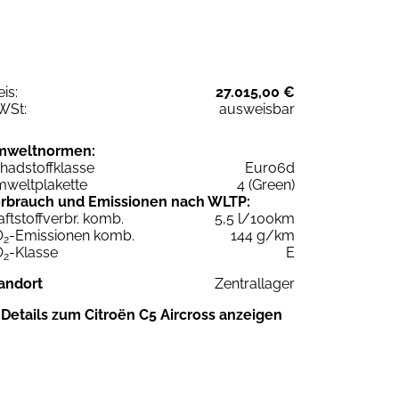
eis:
27.015,00 €
WSt:
ausweisbar
mweltnormen:
hadstoffklasse
Euro6d
weltplakette
4 (Green)
rbrauch und Emissionen nach WLTP:
aftstoffverbr. komb.
5,5 l/100km
O
-Emissionen komb.
144 g/km
2
O
-Klasse
E
2
andort
Zentrallager
Details zum Citroën C5 Aircross anzeigen