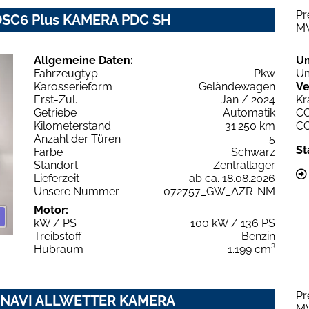
Pr
ë-DSC6 Plus KAMERA PDC SH
M
Allgemeine Daten:
U
Fahrzeugtyp
Pkw
Um
Karosserieform
Geländewagen
Ve
Erst-Zul.
Jan / 2024
Kr
Getriebe
Automatik
C
Kilometerstand
31.250 km
C
Anzahl der Türen
5
St
Farbe
Schwarz
Standort
Zentrallager
Lieferzeit
ab ca. 18.08.2026
Unsere Nummer
072757_GW_AZR-NM
Motor:
kW / PS
100 kW / 136 PS
Treibstoff
Benzin
Hubraum
1.199 cm³
Pr
AT8 NAVI ALLWETTER KAMERA
M