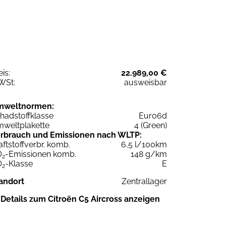
eis:
22.989,00 €
WSt:
ausweisbar
mweltnormen:
hadstoffklasse
Euro6d
weltplakette
4 (Green)
rbrauch und Emissionen nach WLTP:
aftstoffverbr. komb.
6,5 l/100km
O
-Emissionen komb.
148 g/km
2
O
-Klasse
E
2
andort
Zentrallager
Details zum Citroën C5 Aircross anzeigen