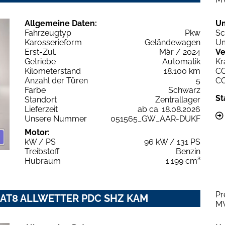
Allgemeine Daten:
U
Fahrzeugtyp
Pkw
Sc
Karosserieform
Geländewagen
Um
Erst-Zul.
Mär / 2024
Ve
Getriebe
Automatik
Kr
Kilometerstand
18.100 km
C
Anzahl der Türen
5
C
Farbe
Schwarz
St
Standort
Zentrallager
Lieferzeit
ab ca. 18.08.2026
Unsere Nummer
051565_GW_AAR-DUKF
Motor:
kW / PS
96 kW / 131 PS
Treibstoff
Benzin
Hubraum
1.199 cm³
Pr
 EAT8 ALLWETTER PDC SHZ KAM
M