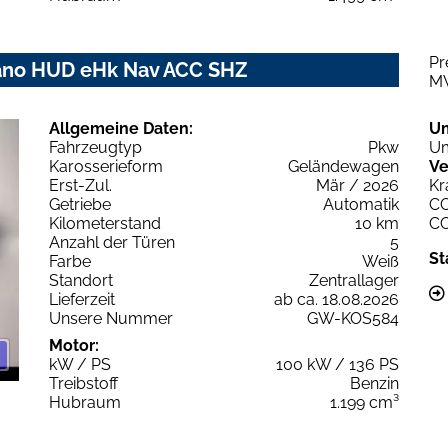
Pr
Pano HUD eHk Nav ACC SHZ
M
Allgemeine Daten:
U
Fahrzeugtyp
Pkw
Um
Karosserieform
Geländewagen
Ve
Erst-Zul.
Mär / 2026
Kr
Getriebe
Automatik
C
Kilometerstand
10 km
C
Anzahl der Türen
5
St
Farbe
Weiß
Standort
Zentrallager
Lieferzeit
ab ca. 18.08.2026
Unsere Nummer
GW-KOS584
Motor:
kW / PS
100 kW / 136 PS
Treibstoff
Benzin
Hubraum
1.199 cm³