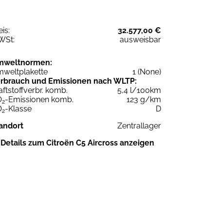
eis:
32.577,00 €
WSt:
ausweisbar
mweltnormen:
weltplakette
1 (None)
rbrauch und Emissionen nach WLTP:
aftstoffverbr. komb.
5,4 l/100km
O
-Emissionen komb.
123 g/km
2
O
-Klasse
D
2
andort
Zentrallager
Details zum Citroën C5 Aircross anzeigen