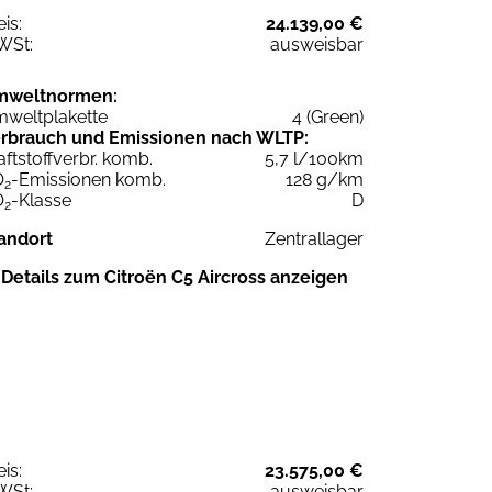
eis:
24.139,00 €
WSt:
ausweisbar
mweltnormen:
weltplakette
4 (Green)
rbrauch und Emissionen nach WLTP:
aftstoffverbr. komb.
5,7 l/100km
O
-Emissionen komb.
128 g/km
2
O
-Klasse
D
2
andort
Zentrallager
Details zum Citroën C5 Aircross anzeigen
eis:
23.575,00 €
WSt:
ausweisbar