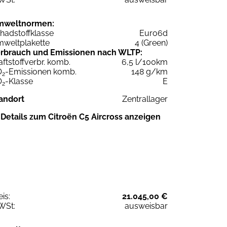
mweltnormen:
hadstoffklasse
Euro6d
weltplakette
4 (Green)
rbrauch und Emissionen nach WLTP:
aftstoffverbr. komb.
6,5 l/100km
O
-Emissionen komb.
148 g/km
2
O
-Klasse
E
2
andort
Zentrallager
Details zum Citroën C5 Aircross anzeigen
eis:
21.045,00 €
WSt:
ausweisbar