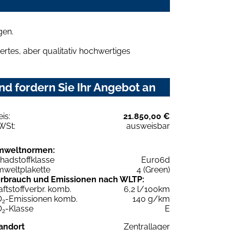
gen.
rtes, aber qualitativ hochwertiges
nd fordern Sie Ihr Angebot an
eis:
21.850,00 €
WSt:
ausweisbar
mweltnormen:
hadstoffklasse
Euro6d
weltplakette
4 (Green)
rbrauch und Emissionen nach WLTP:
aftstoffverbr. komb.
6,2 l/100km
O
-Emissionen komb.
140 g/km
2
O
-Klasse
E
2
andort
Zentrallager