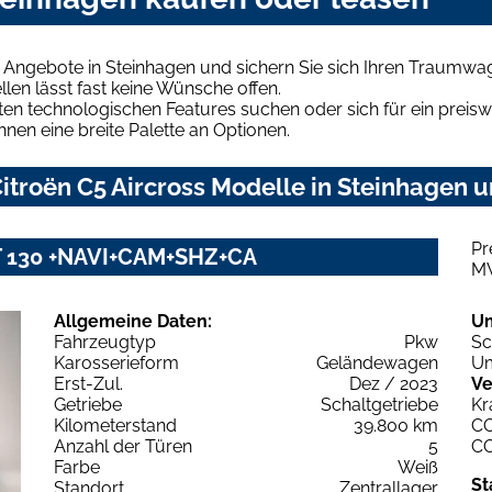
s Angebote in Steinhagen und sichern Sie sich Ihren Traumwa
len lässt fast keine Wünsche offen.
en technologischen Features suchen oder sich für ein preiswe
hnen eine breite Palette an Optionen.
troën C5 Aircross Modelle in Steinhagen u
Pr
 PT 130 +NAVI+CAM+SHZ+CA
M
Allgemeine Daten:
U
Fahrzeugtyp
Pkw
Sc
Karosserieform
Geländewagen
Um
Erst-Zul.
Dez / 2023
Ve
Getriebe
Schaltgetriebe
Kr
Kilometerstand
39.800 km
C
Anzahl der Türen
5
C
Farbe
Weiß
St
Standort
Zentrallager