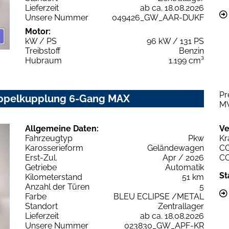
Lieferzeit
ab ca. 18.08.2026
Unsere Nummer
049426_GW_AAR-DUKF
Motor:
kW / PS
96 kW / 131 PS
Treibstoff
Benzin
Hubraum
1.199 cm³
Pr
Doppelkupplung 6-Gang MAX
M
Allgemeine Daten:
Ve
Fahrzeugtyp
Pkw
Kr
Karosserieform
Geländewagen
C
Erst-Zul.
Apr / 2026
C
Getriebe
Automatik
St
Kilometerstand
51 km
Anzahl der Türen
5
Farbe
BLEU ECLIPSE /METAL
Standort
Zentrallager
Lieferzeit
ab ca. 18.08.2026
Unsere Nummer
023830_GW_APF-KR