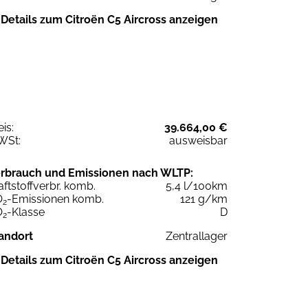
Details zum Citroën C5 Aircross anzeigen
eis:
39.664,00 €
WSt:
ausweisbar
rbrauch und Emissionen nach WLTP:
aftstoffverbr. komb.
5,4 l/100km
O
-Emissionen komb.
121 g/km
2
O
-Klasse
D
2
andort
Zentrallager
Details zum Citroën C5 Aircross anzeigen