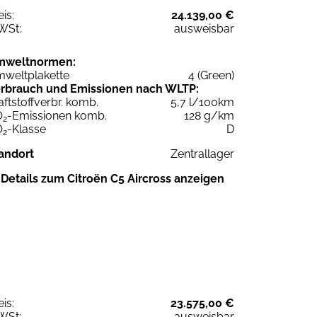
eis:
24.139,00 €
WSt:
ausweisbar
mweltnormen:
weltplakette
4 (Green)
rbrauch und Emissionen nach WLTP:
aftstoffverbr. komb.
5,7 l/100km
O
-Emissionen komb.
128 g/km
2
O
-Klasse
D
2
andort
Zentrallager
Details zum Citroën C5 Aircross anzeigen
eis:
23.575,00 €
WSt:
ausweisbar