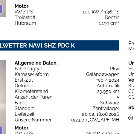
Motor:
kW / PS
100 kW / 136 PS
Treibstoff
Benzin
Hubraum
1.199 cm³
Pr
 ALLWETTER NAVI SHZ PDC K
M
Allgemeine Daten:
U
Fahrzeugtyp
Pkw
Sc
Karosserieform
Geländewagen
Um
Erst-Zul.
Feb / 2024
Ve
Getriebe
Automatik
Kr
Kilometerstand
23.950 km
C
Anzahl der Türen
5
C
Farbe
Schwarz
St
Standort
Zentrallager
Lieferzeit
ab ca. 18.08.2026
Unsere Nummer
051570_GW_APF-MH
Motor:
kW / PS
96 kW / 131 PS