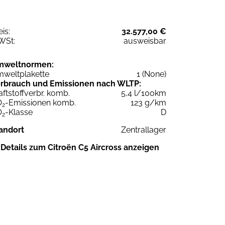
eis:
32.577,00 €
WSt:
ausweisbar
mweltnormen:
weltplakette
1 (None)
rbrauch und Emissionen nach WLTP:
aftstoffverbr. komb.
5,4 l/100km
O
-Emissionen komb.
123 g/km
2
O
-Klasse
D
2
andort
Zentrallager
Details zum Citroën C5 Aircross anzeigen