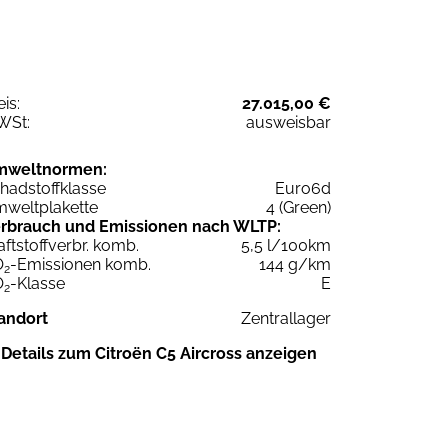
eis:
27.015,00 €
WSt:
ausweisbar
mweltnormen:
hadstoffklasse
Euro6d
weltplakette
4 (Green)
rbrauch und Emissionen nach WLTP:
aftstoffverbr. komb.
5,5 l/100km
O
-Emissionen komb.
144 g/km
2
O
-Klasse
E
2
andort
Zentrallager
Details zum Citroën C5 Aircross anzeigen