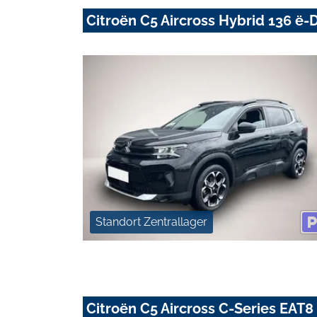
Citroën C5 Aircross Hybrid 136 
Standort Zentrallager
Citroën C5 Aircross C-Series E