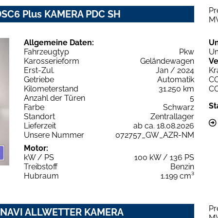
Pr
ë-DSC6 Plus KAMERA PDC SH
M
Allgemeine Daten:
U
Fahrzeugtyp
Pkw
Um
Karosserieform
Geländewagen
Ve
Erst-Zul.
Jan / 2024
Kr
Getriebe
Automatik
C
Kilometerstand
31.250 km
C
Anzahl der Türen
5
St
Farbe
Schwarz
Standort
Zentrallager
Lieferzeit
ab ca. 18.08.2026
Unsere Nummer
072757_GW_AZR-NM
Motor:
kW / PS
100 kW / 136 PS
Treibstoff
Benzin
Hubraum
1.199 cm³
Pr
AT8 NAVI ALLWETTER KAMERA
M