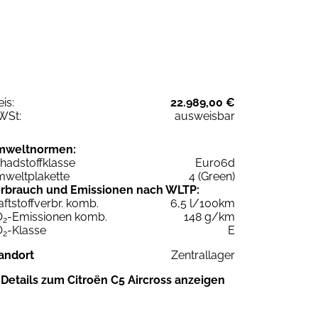
eis:
22.989,00 €
WSt:
ausweisbar
mweltnormen:
hadstoffklasse
Euro6d
weltplakette
4 (Green)
rbrauch und Emissionen nach WLTP:
aftstoffverbr. komb.
6,5 l/100km
O
-Emissionen komb.
148 g/km
2
O
-Klasse
E
2
andort
Zentrallager
Details zum Citroën C5 Aircross anzeigen