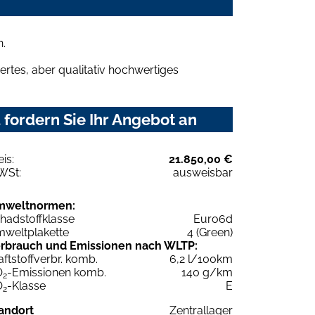
n.
rtes, aber qualitativ hochwertiges
 fordern Sie Ihr Angebot an
eis:
21.850,00 €
WSt:
ausweisbar
mweltnormen:
hadstoffklasse
Euro6d
weltplakette
4 (Green)
rbrauch und Emissionen nach WLTP:
aftstoffverbr. komb.
6,2 l/100km
O
-Emissionen komb.
140 g/km
2
O
-Klasse
E
2
andort
Zentrallager