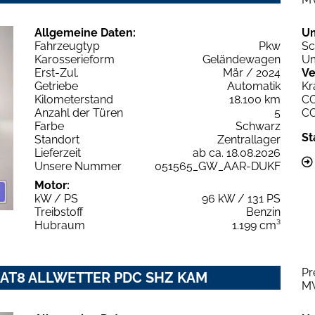
Allgemeine Daten:
U
Fahrzeugtyp
Pkw
Sc
Karosserieform
Geländewagen
Um
Erst-Zul.
Mär / 2024
Ve
Getriebe
Automatik
Kr
Kilometerstand
18.100 km
C
Anzahl der Türen
5
C
Farbe
Schwarz
St
Standort
Zentrallager
Lieferzeit
ab ca. 18.08.2026
Unsere Nummer
051565_GW_AAR-DUKF
Motor:
kW / PS
96 kW / 131 PS
Treibstoff
Benzin
Hubraum
1.199 cm³
Pr
 EAT8 ALLWETTER PDC SHZ KAM
M