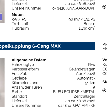
Lieferzeit
ab ca. 18.08.2026
Unsere Nummer
049426_GW_AAR-DUKF
Motor:
kW / PS
96 kW / 131 PS
Treibstoff
Benzin
Hubraum
1.199 cm³
Pr
Doppelkupplung 6-Gang MAX
M
Allgemeine Daten:
Ve
Fahrzeugtyp
Pkw
Kr
Karosserieform
Geländewagen
C
Erst-Zul.
Apr / 2026
C
Getriebe
Automatik
St
Kilometerstand
51 km
Anzahl der Türen
5
Farbe
BLEU ECLIPSE /METAL
Standort
Zentrallager
Lieferzeit
ab ca. 18.08.2026
Unsere Nummer
023830_GW_APF-KR