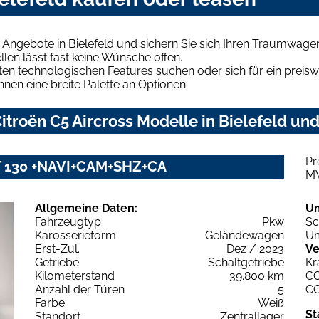
 Angebote in Bielefeld und sichern Sie sich Ihren Traumwage
len lässt fast keine Wünsche offen.
en technologischen Features suchen oder sich für ein preiswe
hnen eine breite Palette an Optionen.
troën C5 Aircross Modelle in Bielefeld und
Pr
 PT 130 +NAVI+CAM+SHZ+CA
M
Allgemeine Daten:
U
Fahrzeugtyp
Pkw
Sc
Karosserieform
Geländewagen
Um
Erst-Zul.
Dez / 2023
Ve
Getriebe
Schaltgetriebe
Kr
Kilometerstand
39.800 km
C
Anzahl der Türen
5
C
Farbe
Weiß
St
Standort
Zentrallager