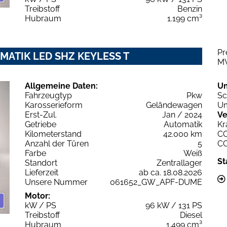
Treibstoff
Benzin
Hubraum
1.199 cm³
Pr
TOMATIK LED SHZ KEYLESS T
M
Allgemeine Daten:
U
Fahrzeugtyp
Pkw
Sc
Karosserieform
Geländewagen
Um
Erst-Zul.
Jan / 2024
Ve
Getriebe
Automatik
Kr
Kilometerstand
42.000 km
C
Anzahl der Türen
5
C
Farbe
Weiß
St
Standort
Zentrallager
Lieferzeit
ab ca. 18.08.2026
Unsere Nummer
061652_GW_APF-DUME
Motor:
kW / PS
96 kW / 131 PS
Treibstoff
Diesel
Hubraum
1.499 cm³