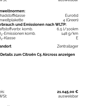
mweltnormen:
hadstoffklasse
Euro6d
weltplakette
4 (Green)
rbrauch und Emissionen nach WLTP:
aftstoffverbr. komb.
6,5 l/100km
O
-Emissionen komb.
148 g/km
2
O
-Klasse
E
2
andort
Zentrallager
Details zum Citroën C5 Aircross anzeigen
eis:
21.045,00 €
WSt:
ausweisbar