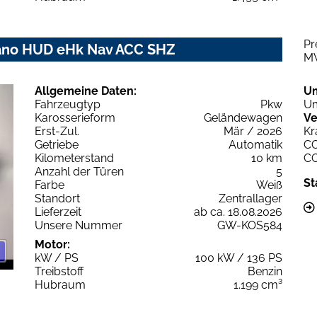
Pr
Pano HUD eHk Nav ACC SHZ
M
Allgemeine Daten:
U
Fahrzeugtyp
Pkw
Um
Karosserieform
Geländewagen
Ve
Erst-Zul.
Mär / 2026
Kr
Getriebe
Automatik
C
Kilometerstand
10 km
C
Anzahl der Türen
5
St
Farbe
Weiß
Standort
Zentrallager
Lieferzeit
ab ca. 18.08.2026
Unsere Nummer
GW-KOS584
Motor:
kW / PS
100 kW / 136 PS
Treibstoff
Benzin
Hubraum
1.199 cm³