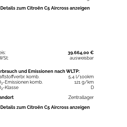
Details zum Citroën C5 Aircross anzeigen
eis:
39.664,00 €
WSt:
ausweisbar
rbrauch und Emissionen nach WLTP:
aftstoffverbr. komb.
5,4 l/100km
O
-Emissionen komb.
121 g/km
2
O
-Klasse
D
2
andort
Zentrallager
Details zum Citroën C5 Aircross anzeigen