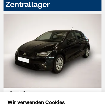
Zentrallager
biza
Skoda Sc
Wir verwenden Cookies