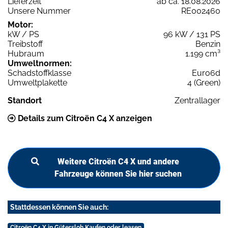
Lieferzeit
ab ca. 18.08.2026
Unsere Nummer
RE002460
Motor:
kW / PS
96 kW / 131 PS
Treibstoff
Benzin
Hubraum
1.199 cm³
Umweltnormen:
Schadstoffklasse
Euro6d
Umweltplakette
4 (Green)
Standort
Zentrallager
Details zum Citroën C4 X anzeigen
Weitere Citroën C4 X und andere
Fahrzeuge können Sie hier suchen
Stattdessen können Sie auch:
Citroën C4 X in Gütersloh Kaufen oder leasen