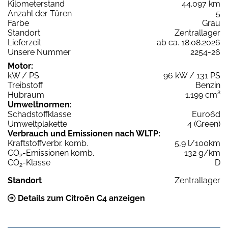
Kilometerstand
44.097 km
Anzahl der Türen
5
Farbe
Grau
Standort
Zentrallager
Lieferzeit
ab ca. 18.08.2026
Unsere Nummer
2254-26
Motor:
kW / PS
96 kW / 131 PS
Treibstoff
Benzin
Hubraum
1.199 cm³
Umweltnormen:
Schadstoffklasse
Euro6d
Umweltplakette
4 (Green)
Verbrauch und Emissionen nach WLTP:
Kraftstoffverbr. komb.
5,9 l/100km
CO
-Emissionen komb.
132 g/km
2
CO
-Klasse
D
2
Standort
Zentrallager
Details zum Citroën C4 anzeigen