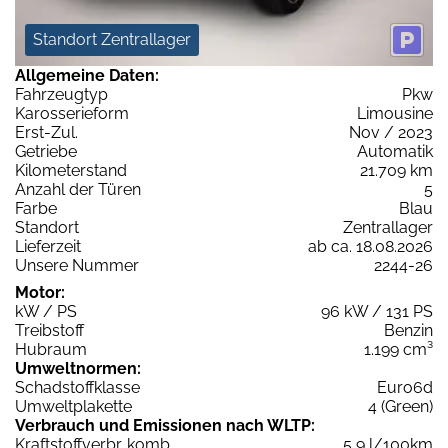
Standort Zentrallager
Allgemeine Daten:
Fahrzeugtyp
Pkw
Karosserieform
Limousine
Erst-Zul.
Nov / 2023
Getriebe
Automatik
Kilometerstand
21.709 km
Anzahl der Türen
5
Farbe
Blau
Standort
Zentrallager
Lieferzeit
ab ca. 18.08.2026
Unsere Nummer
2244-26
Motor:
kW / PS
96 kW / 131 PS
Treibstoff
Benzin
Hubraum
1.199 cm³
Umweltnormen:
Schadstoffklasse
Euro6d
Umweltplakette
4 (Green)
Verbrauch und Emissionen nach WLTP:
Kraftstoffverbr. komb.
5,9 l/100km