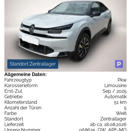
Standort Zentrallager
Allgemeine Daten:
Fahrzeugtyp
Pkw
Karosserieform
Limousine
Erst-Zul.
Sep / 2025
Getriebe
Automatik
Kilometerstand
51 km
Anzahl der Türen
5
Farbe
Weiß
Standort
Zentrallager
Lieferzeit
ab ca. 18.08.2026
Unsere Nummer
068625_GW_APF-MO