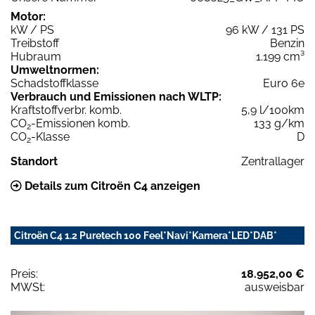
Motor:
kW / PS
96 kW / 131 PS
Treibstoff
Benzin
Hubraum
1.199 cm³
Umweltnormen:
Schadstoffklasse
Euro 6e
Verbrauch und Emissionen nach WLTP:
Kraftstoffverbr. komb.
5,9 l/100km
CO
-Emissionen komb.
133 g/km
2
CO
-Klasse
D
2
Standort
Zentrallager
Details zum Citroën C4 anzeigen
Citroën C4 1.2 Puretech 100 Feel*Navi*Kamera*LED*DAB*
Preis:
18.952,00 €
MWSt:
ausweisbar