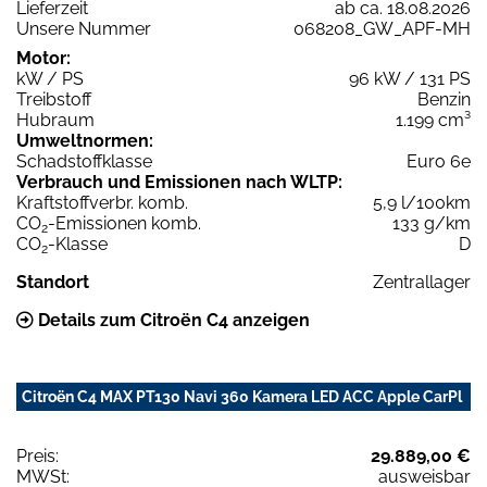
Lieferzeit
ab ca. 18.08.2026
Unsere Nummer
068208_GW_APF-MH
Motor:
kW / PS
96 kW / 131 PS
Treibstoff
Benzin
Hubraum
1.199 cm³
Umweltnormen:
Schadstoffklasse
Euro 6e
Verbrauch und Emissionen nach WLTP:
Kraftstoffverbr. komb.
5,9 l/100km
CO
-Emissionen komb.
133 g/km
2
CO
-Klasse
D
2
Standort
Zentrallager
Details zum Citroën C4 anzeigen
Citroën C4 MAX PT130 Navi 360 Kamera LED ACC Apple CarPl
Preis:
29.889,00 €
MWSt:
ausweisbar