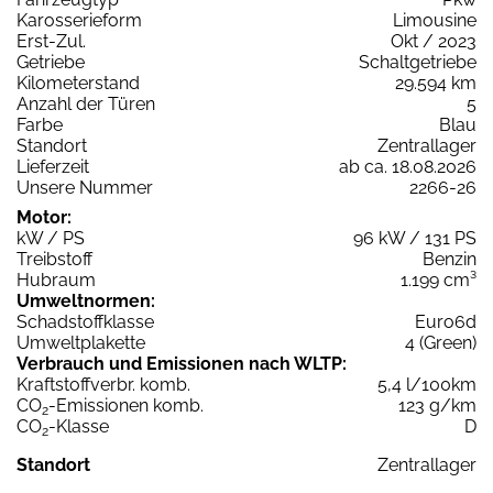
Karosserieform
Limousine
Erst-Zul.
Okt / 2023
Getriebe
Schaltgetriebe
Kilometerstand
29.594 km
Anzahl der Türen
5
Farbe
Blau
Standort
Zentrallager
Lieferzeit
ab ca. 18.08.2026
Unsere Nummer
2266-26
Motor:
kW / PS
96 kW / 131 PS
Treibstoff
Benzin
Hubraum
1.199 cm³
Umweltnormen:
Schadstoffklasse
Euro6d
Umweltplakette
4 (Green)
Verbrauch und Emissionen nach WLTP:
Kraftstoffverbr. komb.
5,4 l/100km
CO
-Emissionen komb.
123 g/km
2
CO
-Klasse
D
2
Standort
Zentrallager