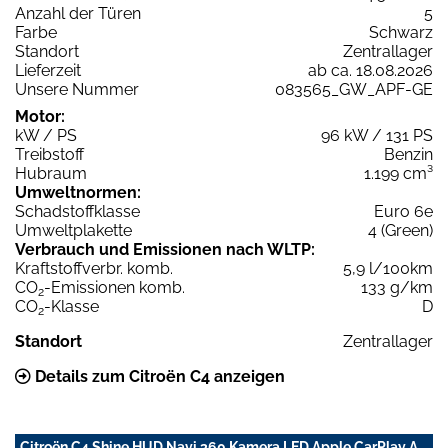
Anzahl der Türen
5
Farbe
Schwarz
Standort
Zentrallager
Lieferzeit
ab ca. 18.08.2026
Unsere Nummer
083565_GW_APF-GE
Motor:
kW / PS
96 kW / 131 PS
Treibstoff
Benzin
Hubraum
1.199 cm³
Umweltnormen:
Schadstoffklasse
Euro 6e
Umweltplakette
4 (Green)
Verbrauch und Emissionen nach WLTP:
Kraftstoffverbr. komb.
5,9 l/100km
CO
-Emissionen komb.
133 g/km
2
CO
-Klasse
D
2
Standort
Zentrallager
Details zum Citroën C4 anzeigen
Citroën C4 Shine HUD Navi 360 Kamera LED Apple CarPlay A