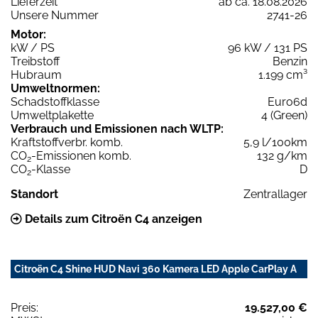
Lieferzeit
ab ca. 18.08.2026
Unsere Nummer
2741-26
Motor:
kW / PS
96 kW / 131 PS
Treibstoff
Benzin
Hubraum
1.199 cm³
Umweltnormen:
Schadstoffklasse
Euro6d
Umweltplakette
4 (Green)
Verbrauch und Emissionen nach WLTP:
Kraftstoffverbr. komb.
5,9 l/100km
CO
-Emissionen komb.
132 g/km
2
CO
-Klasse
D
2
Standort
Zentrallager
Details zum Citroën C4 anzeigen
Citroën C4 Shine HUD Navi 360 Kamera LED Apple CarPlay A
Preis:
19.527,00 €