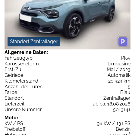
Standort Zentrallager
Allgemeine Daten:
Fahrzeugtyp
Pkw
Karosserieform
Limousine
Erst-Zul.
Mai / 2023
Getriebe
Automatik
Kilometerstand
20.923 km
Anzahl der Türen
5
Farbe
Blau
Standort
Zentrallager
Lieferzeit
ab ca. 18.08.2026
Unsere Nummer
5013141
Motor:
kW / PS
96 kW / 131 PS
Treibstoff
Benzin
Hubraum
1.199 cm³