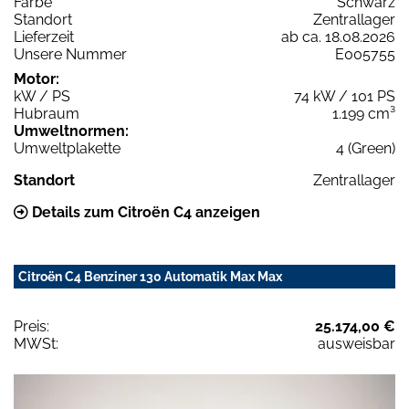
Farbe
Schwarz
Standort
Zentrallager
Lieferzeit
ab ca. 18.08.2026
Unsere Nummer
E005755
Motor:
kW / PS
74 kW / 101 PS
Hubraum
1.199 cm³
Umweltnormen:
Umweltplakette
4 (Green)
Standort
Zentrallager
Details zum Citroën C4 anzeigen
Citroën C4 Benziner 130 Automatik Max Max
Preis:
25.174,00 €
MWSt:
ausweisbar