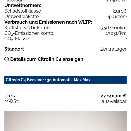
Umweltnormen:
Schadstoffklasse
Euro6
Umweltplakette
4 (Green)
Verbrauch und Emissionen nach WLTP:
Kraftstoffverbr. komb.
5,9 l/100km
CO
-Emissionen komb.
132 g/km
2
CO
-Klasse
D
2
Standort
Zentrallager
Details zum Citroën C4 anzeigen
Citroën C4 Benziner 130 Automatik Max Max
Preis:
27.140,00 €
MWSt:
ausweisbar