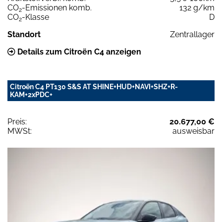
CO
-Emissionen komb.
132 g/km
2
CO
-Klasse
D
2
Standort
Zentrallager
Details zum Citroën C4 anzeigen
Citroën C4 PT130 S&S AT SHINE+HUD+NAVI+SHZ+R-
KAM+2xPDC+
Preis:
20.677,00 €
MWSt:
ausweisbar