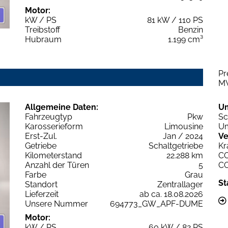
Motor:
kW / PS
81 kW / 110 PS
Treibstoff
Benzin
Hubraum
1.199 cm³
Pr
M
Allgemeine Daten:
U
Fahrzeugtyp
Pkw
Sc
Karosserieform
Limousine
Um
Erst-Zul.
Jan / 2024
Ve
Getriebe
Schaltgetriebe
Kr
Kilometerstand
22.288 km
C
Anzahl der Türen
5
C
Farbe
Grau
St
Standort
Zentrallager
Lieferzeit
ab ca. 18.08.2026
Unsere Nummer
694773_GW_APF-DUME
Motor:
kW / PS
60 kW / 82 PS