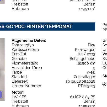
Treibstoff
Benzin
Hubraum
1.199 cm³
Pr
LESS-GO*PDC-HINTEN*TEMPOMAT
M
Allgemeine Daten:
U
Fahrzeugtyp
Pkw
Sc
Karosserieform
Kleinwagen
Um
Erst-Zul.
Jul / 2023
Ve
Getriebe
Schaltgetriebe
Kr
Kilometerstand
19.500 km
C
Anzahl der Türen
5
C
Farbe
Weiß
St
Standort
Zentrallager
Lieferzeit
ab ca. 18.08.2026
Unsere Nummer
PT623223
Motor:
kW / PS
61 kW / 83 PS
Treibstoff
Benzin
Hubraum
1.199 cm³