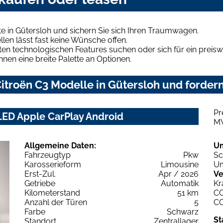
e in Gütersloh und sichern Sie sich Ihren Traumwagen.
len lässt fast keine Wünsche offen.
en technologischen Features suchen oder sich für ein preiswe
hnen eine breite Palette an Optionen.
troën C3 Modelle in Gütersloh und fordern
Pr
LED Apple CarPlay Android
M
Allgemeine Daten:
U
Fahrzeugtyp
Pkw
Sc
Karosserieform
Limousine
Um
Erst-Zul.
Apr / 2026
Ve
Getriebe
Automatik
Kr
Kilometerstand
51 km
C
Anzahl der Türen
5
C
Farbe
Schwarz
St
Standort
Zentrallager