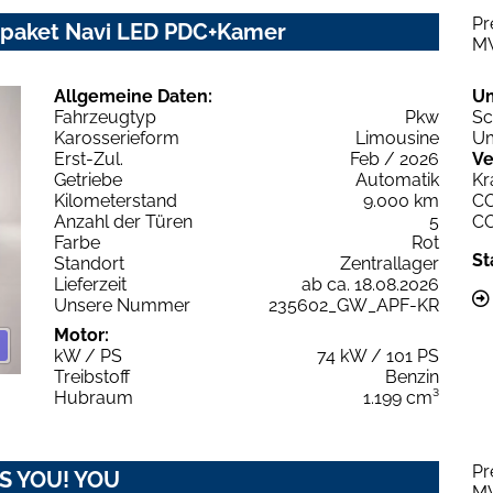
Pr
rpaket Navi LED PDC+Kamer
M
Allgemeine Daten:
U
Fahrzeugtyp
Pkw
Sc
Karosserieform
Limousine
Um
Erst-Zul.
Feb / 2026
Ve
Getriebe
Automatik
Kr
Kilometerstand
9.000 km
C
Anzahl der Türen
5
C
Farbe
Rot
St
Standort
Zentrallager
Lieferzeit
ab ca. 18.08.2026
Unsere Nummer
235602_GW_APF-KR
Motor:
kW / PS
74 kW / 101 PS
Treibstoff
Benzin
Hubraum
1.199 cm³
Pr
&S YOU! YOU
M