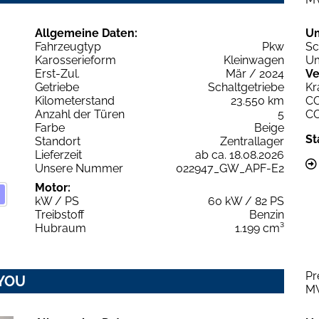
Allgemeine Daten:
U
Fahrzeugtyp
Pkw
Sc
Karosserieform
Kleinwagen
Um
Erst-Zul.
Mär / 2024
Ve
Getriebe
Schaltgetriebe
Kr
Kilometerstand
23.550 km
C
Anzahl der Türen
5
C
Farbe
Beige
St
Standort
Zentrallager
Lieferzeit
ab ca. 18.08.2026
Unsere Nummer
022947_GW_APF-E2
Motor:
kW / PS
60 kW / 82 PS
Treibstoff
Benzin
Hubraum
1.199 cm³
Pr
 YOU
M