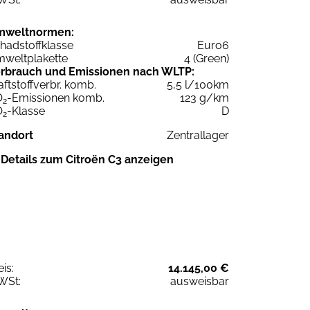
mweltnormen:
hadstoffklasse
Euro6
weltplakette
4 (Green)
rbrauch und Emissionen nach WLTP:
aftstoffverbr. komb.
5,5 l/100km
O
-Emissionen komb.
123 g/km
2
O
-Klasse
D
2
andort
Zentrallager
Details zum Citroën C3 anzeigen
eis:
14.145,00 €
WSt:
ausweisbar