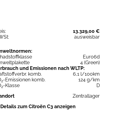
eis:
13.329,00 €
WSt:
ausweisbar
mweltnormen:
hadstoffklasse
Euro6d
weltplakette
4 (Green)
rbrauch und Emissionen nach WLTP:
aftstoffverbr. komb.
6,1 l/100km
O
-Emissionen komb.
124 g/km
2
O
-Klasse
D
2
andort
Zentrallager
Details zum Citroën C3 anzeigen