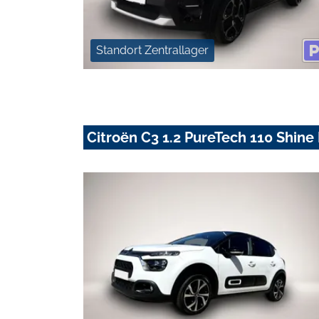
Standort Zentrallager
Citroën C3 1.2 PureTech 110 Shine 