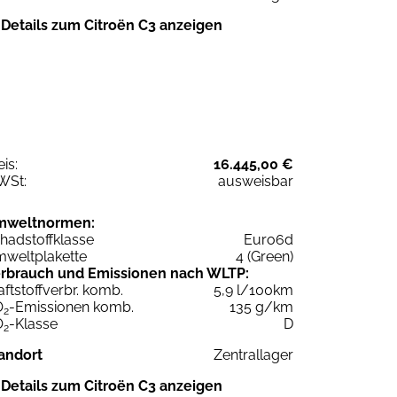
Details zum Citroën C3 anzeigen
eis:
16.445,00 €
WSt:
ausweisbar
mweltnormen:
hadstoffklasse
Euro6d
weltplakette
4 (Green)
rbrauch und Emissionen nach WLTP:
aftstoffverbr. komb.
5,9 l/100km
O
-Emissionen komb.
135 g/km
2
O
-Klasse
D
2
andort
Zentrallager
Details zum Citroën C3 anzeigen