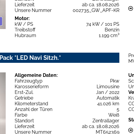
Lieferzeit
ab ca. 18.08.2026
Unsere Nummer
002735_GW_APF-KR
Motor:
kW / PS
74 kW / 101 PS
Treibstoff
Benzin
Hubraum
1.199 cm³
Pr
Pack *LED Navi Sitzh.*
M
Allgemeine Daten:
U
Fahrzeugtyp
Pkw
Sc
Karosserieform
Limousine
Um
Erst-Zul.
Jan / 2022
Ve
Getriebe
Automatik
Kr
Kilometerstand
41.026 km
C
Anzahl der Türen
5
C
Farbe
Weiß
St
Standort
Zentrallager
Lieferzeit
ab ca. 18.08.2026
Unsere Nummer
MT652369