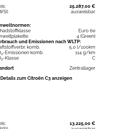
eis:
25.287,00 €
WSt:
ausweisbar
mweltnormen:
hadstoffklasse
Euro 6e
weltplakette
4 (Green)
rbrauch und Emissionen nach WLTP:
aftstoffverbr. komb.
5,0 l/100km
O
-Emissionen komb.
114 g/km
2
O
-Klasse
C
2
andort
Zentrallager
Details zum Citroën C3 anzeigen
eis:
13.225,00 €
WSt:
ausweisbar