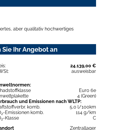
rtes, aber qualitativ hochwertiges
 Sie Ihr Angebot an
eis:
24.139,00 €
WSt:
ausweisbar
mweltnormen:
hadstoffklasse
Euro 6e
weltplakette
4 (Green)
rbrauch und Emissionen nach WLTP:
aftstoffverbr. komb.
5,0 l/100km
O
-Emissionen komb.
114 g/km
2
O
-Klasse
C
2
andort
Zentrallager