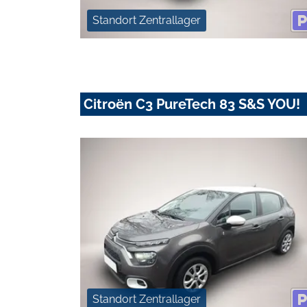
Standort Zentrallager
Citroën C3 PureTech 83 S&S YOU!
Standort Zentrallager