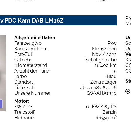
Pr
Nav PDC Kam DAB LM16Z
M
Allgemeine Daten:
U
Fahrzeugtyp
Pkw
Sc
Karosserieform
Kleinwagen
Um
Erst-Zul.
Nov / 2023
Ve
Getriebe
Schaltgetriebe
Kr
Kilometerstand
28.400 km
C
Anzahl der Türen
5
C
Farbe
Blau
St
Standort
Zentrallager
Lieferzeit
ab ca. 18.08.2026
Unsere Nummer
GW-AHA1340
Motor:
kW / PS
61 kW / 83 PS
Treibstoff
Benzin
Hubraum
1.199 cm³