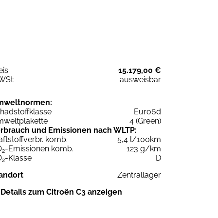
eis:
15.179,00 €
WSt:
ausweisbar
mweltnormen:
hadstoffklasse
Euro6d
weltplakette
4 (Green)
rbrauch und Emissionen nach WLTP:
aftstoffverbr. komb.
5,4 l/100km
O
-Emissionen komb.
123 g/km
2
O
-Klasse
D
2
andort
Zentrallager
Details zum Citroën C3 anzeigen