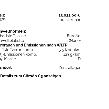
eis:
13.622,00 €
WSt:
ausweisbar
mweltnormen:
hadstoffklasse
Euro6d
weltplakette
1 (None)
rbrauch und Emissionen nach WLTP:
aftstoffverbr. komb.
5,5 l/100km
O
-Emissionen komb.
123 g/km
2
O
-Klasse
D
2
andort
Zentrallager
Details zum Citroën C3 anzeigen