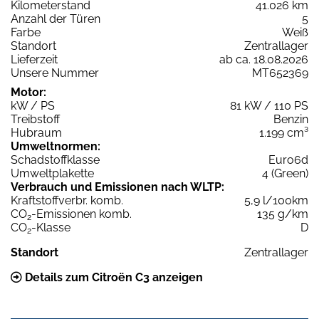
Kilometerstand
41.026 km
Anzahl der Türen
5
Farbe
Weiß
Standort
Zentrallager
Lieferzeit
ab ca. 18.08.2026
Unsere Nummer
MT652369
Motor:
kW / PS
81 kW / 110 PS
Treibstoff
Benzin
Hubraum
1.199 cm³
Umweltnormen:
Schadstoffklasse
Euro6d
Umweltplakette
4 (Green)
Verbrauch und Emissionen nach WLTP:
Kraftstoffverbr. komb.
5,9 l/100km
CO
-Emissionen komb.
135 g/km
2
CO
-Klasse
D
2
Standort
Zentrallager
Details zum Citroën C3 anzeigen