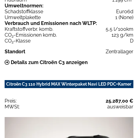
Umweltnormen:
Schadstoffklasse
Euro6d
Umweltplakette
1 (None)
Verbrauch und Emissionen nach WLTP:
Kraftstoffverbr. komb.
5,5 l/100km
CO
-Emissionen komb.
123 g/km
2
CO
-Klasse
D
2
Standort
Zentrallager
Details zum Citroën C3 anzeigen
Citroën C3 110 Hybrid MAX Winterpaket Navi LED PDC+Kamer
Preis:
25.287,00 €
MWSt:
ausweisbar