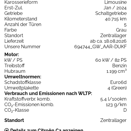
Karosserieform
Limousine
Erst-Zul.
Jan / 2024
Getriebe
Schaltgetriebe
Kilometerstand
40.715 km
Anzahl der Türen
5
Farbe
Grau
Standort
Zentrallager
Lieferzeit
ab ca. 18.08.2026
Unsere Nummer
694744_GW_AAR-DUKF
Motor:
kW / PS
60 kW / 82 PS
Treibstoff
Benzin
Hubraum
1.199 cm³
Umweltnormen:
Schadstoffklasse
Euro6d
Umweltplakette
4 (Green)
Verbrauch und Emissionen nach WLTP:
Kraftstoffverbr. komb.
5,4 l/100km
CO
-Emissionen komb.
123 g/km
2
CO
-Klasse
D
2
Standort
Zentrallager
Details zum Citroën C3 anzeigen