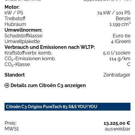
Motor:
kW / PS
74 kW / 101 PS
Treibstoff
Benzin
Hubraum
1.199 cm³
Umweltnormen:
Schadstoffklasse
Euro 6e
Umweltplakette
4 (Green)
Verbrauch und Emissionen nach WLTP:
Kraftstoffverbr. komb.
5,0 l/100km
CO
-Emissionen komb.
114 g/km
2
CO
-Klasse
C
2
Standort
Zentrallager
Details zum Citroën C3 anzeigen
Citroën C3 Origins PureTech 83 S&S YOU! YOU
Preis:
13.225,00 €
MWSt:
ausweisbar