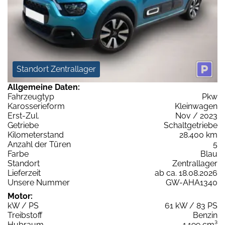
Standort Zentrallager
Allgemeine Daten:
Fahrzeugtyp
Pkw
Karosserieform
Kleinwagen
Erst-Zul.
Nov / 2023
Getriebe
Schaltgetriebe
Kilometerstand
28.400 km
Anzahl der Türen
5
Farbe
Blau
Standort
Zentrallager
Lieferzeit
ab ca. 18.08.2026
Unsere Nummer
GW-AHA1340
Motor:
kW / PS
61 kW / 83 PS
Treibstoff
Benzin
Hubraum
1.199 cm³