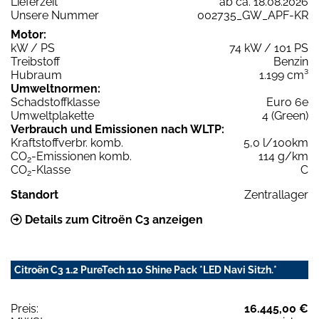
Lieferzeit
ab ca. 18.08.2026
Unsere Nummer
002735_GW_APF-KR
Motor:
kW / PS
74 kW / 101 PS
Treibstoff
Benzin
Hubraum
1.199 cm³
Umweltnormen:
Schadstoffklasse
Euro 6e
Umweltplakette
4 (Green)
Verbrauch und Emissionen nach WLTP:
Kraftstoffverbr. komb.
5,0 l/100km
CO
-Emissionen komb.
114 g/km
2
CO
-Klasse
C
2
Standort
Zentrallager
Details zum Citroën C3 anzeigen
Citroën C3 1.2 PureTech 110 Shine Pack *LED Navi Sitzh.*
Preis:
16.445,00 €