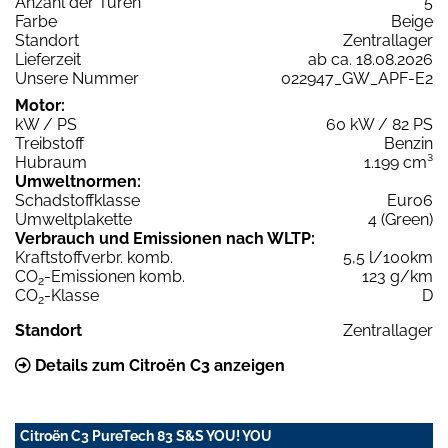
Anzahl der Türen
5
Farbe
Beige
Standort
Zentrallager
Lieferzeit
ab ca. 18.08.2026
Unsere Nummer
022947_GW_APF-E2
Motor:
kW / PS
60 kW / 82 PS
Treibstoff
Benzin
Hubraum
1.199 cm³
Umweltnormen:
Schadstoffklasse
Euro6
Umweltplakette
4 (Green)
Verbrauch und Emissionen nach WLTP:
Kraftstoffverbr. komb.
5,5 l/100km
CO
-Emissionen komb.
123 g/km
2
CO
-Klasse
D
2
Standort
Zentrallager
Details zum Citroën C3 anzeigen
Citroën C3 PureTech 83 S&S YOU! YOU