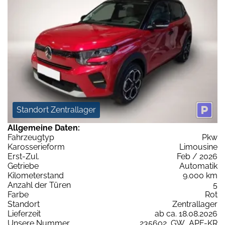
Standort Zentrallager
Allgemeine Daten:
Fahrzeugtyp
Pkw
Karosserieform
Limousine
Erst-Zul.
Feb / 2026
Getriebe
Automatik
Kilometerstand
9.000 km
Anzahl der Türen
5
Farbe
Rot
Standort
Zentrallager
Lieferzeit
ab ca. 18.08.2026
Unsere Nummer
235602_GW_APF-KR