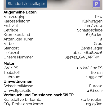
Standort Zentrallager
Allgemeine Daten:
Fahrzeugtyp
Pkw
Karosserieform
Kleinwagen
Erst-Zul.
Jan / 2024
Getriebe
Schaltgetriebe
Kilometerstand
6.560 km
Anzahl der Türen
5
Farbe
Grau
Standort
Zentrallager
Lieferzeit
ab ca. 18.08.2026
Unsere Nummer
694742_GW_APF-MH
Motor:
kW / PS
60 kW / 82 PS
Treibstoff
Benzin
Hubraum
1.199 cm³
Umweltnormen:
Schadstoffklasse
Euro6d
Umweltplakette
4 (Green)
Verbrauch und Emissionen nach WLTP:
Kraftstoffverbr. komb.
5,4 l/100km
CO
-Emissionen komb.
123 g/km
2