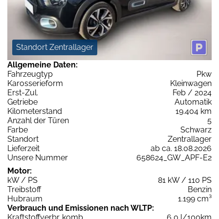
Standort Zentrallager
Allgemeine Daten:
Fahrzeugtyp
Pkw
Karosserieform
Kleinwagen
Erst-Zul.
Feb / 2024
Getriebe
Automatik
Kilometerstand
19.404 km
Anzahl der Türen
5
Farbe
Schwarz
Standort
Zentrallager
Lieferzeit
ab ca. 18.08.2026
Unsere Nummer
658624_GW_APF-E2
Motor:
kW / PS
81 kW / 110 PS
Treibstoff
Benzin
Hubraum
1.199 cm³
Verbrauch und Emissionen nach WLTP:
Kraftstoffverbr. komb.
6,0 l/100km