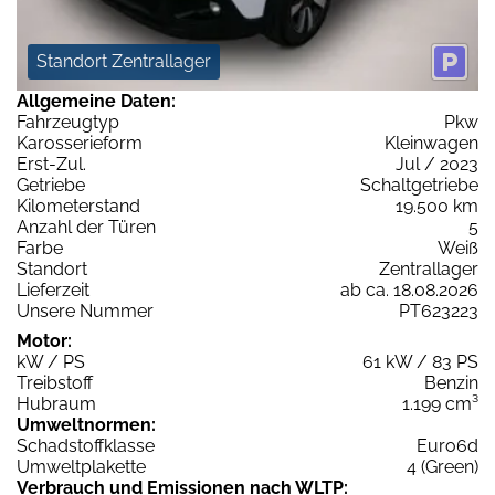
Standort Zentrallager
Allgemeine Daten:
Fahrzeugtyp
Pkw
Karosserieform
Kleinwagen
Erst-Zul.
Jul / 2023
Getriebe
Schaltgetriebe
Kilometerstand
19.500 km
Anzahl der Türen
5
Farbe
Weiß
Standort
Zentrallager
Lieferzeit
ab ca. 18.08.2026
Unsere Nummer
PT623223
Motor:
kW / PS
61 kW / 83 PS
Treibstoff
Benzin
Hubraum
1.199 cm³
Umweltnormen:
Schadstoffklasse
Euro6d
Umweltplakette
4 (Green)
Verbrauch und Emissionen nach WLTP: