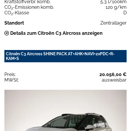
Kraftstoffverbr. komb.
5,3 l/100km
CO
-Emissionen komb.
120 g/km
2
CO
-Klasse
D
2
Standort
Zentrallager
Details zum Citroën C3 Aircross anzeigen
Citroën C3 Aircross SHINE PACK AT+AHK+NAVI+2xPDC+R-
KAM+S
Preis:
20.056,00 €
MWSt:
ausweisbar