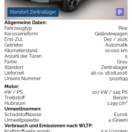
Standort Zentrallager
Allgemeine Daten:
Fahrzeugtyp
Pkw
Karosserieform
Geländewagen
Erst-Zul.
Dez / 2025
Getriebe
Automatik
Kilometerstand
10.000 km
Anzahl der Türen
5
Farbe
Grau
Standort
Zentrallager
Lieferzeit
ab ca. 18.08.2026
Unsere Nummer
5012699
Motor:
kW / PS
107 kW / 145 PS
Treibstoff
Benzin
Hubraum
1.199 cm³
Umweltnormen:
Schadstoffklasse
Euro6
Umweltplakette
4 (Green)
Verbrauch und Emissionen nach WLTP:
Kraftstoffverbr. komb.
5,5 l/100km