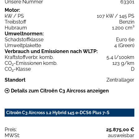
Unsere Nummer
63301
Motor:
kW / PS
107 kW / 145 PS
Treibstoff
Benzin
Hubraum
1.200 cm³
Umweltnormen:
Schadstoffklasse
Euro 6e
Umweltplakette
4 (Green)
Verbrauch und Emissionen nach WLTP:
Kraftstoffverbr. komb.
5,4 l/100km
CO
-Emissionen komb.
123 g/km
2
CO
-Klasse
D
2
Standort
Zentrallager
Details zum Citroën C3 Aircross anzeigen
Citroën C3 Aircross 1.2 Hybrid 145 e-DCS6 Plus 7-S
Preis:
25.875,00 €
MWSt:
ausweisbar