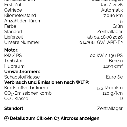
Erst-Zul.
Jan / 2026
Getriebe
Automatik
Kilometerstand
7.060 km
Anzahl der Türen
5
Farbe
Grün
Standort
Zentrallager
Lieferzeit
ab ca. 18.08.2026
Unsere Nummer
014266_GW_APF-E2
Motor:
kW / PS
100 kW / 136 PS
Treibstoff
Benzin
Hubraum
1.199 cm³
Umweltnormen:
Schadstoffklasse
Euro 6e
Verbrauch und Emissionen nach WLTP:
Kraftstoffverbr. komb.
5,3 l/100km
CO
-Emissionen komb.
120 g/km
2
CO
-Klasse
D
2
Standort
Zentrallager
Details zum Citroën C3 Aircross anzeigen