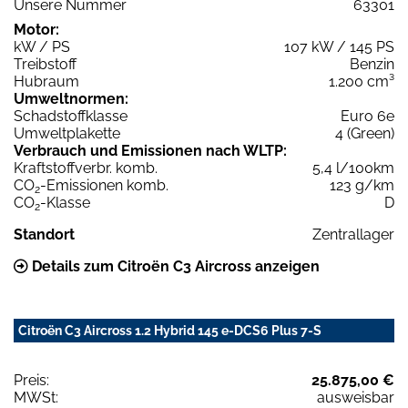
Unsere Nummer
63301
Motor:
kW / PS
107 kW / 145 PS
Treibstoff
Benzin
Hubraum
1.200 cm³
Umweltnormen:
Schadstoffklasse
Euro 6e
Umweltplakette
4 (Green)
Verbrauch und Emissionen nach WLTP:
Kraftstoffverbr. komb.
5,4 l/100km
CO
-Emissionen komb.
123 g/km
2
CO
-Klasse
D
2
Standort
Zentrallager
Details zum Citroën C3 Aircross anzeigen
Citroën C3 Aircross 1.2 Hybrid 145 e-DCS6 Plus 7-S
Preis:
25.875,00 €
MWSt:
ausweisbar