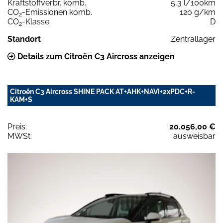
Kraftstoffverbr. komb.
5,3 l/100km
CO
-Emissionen komb.
120 g/km
2
CO
-Klasse
D
2
Standort
Zentrallager
Details zum Citroën C3 Aircross anzeigen
Citroën C3 Aircross SHINE PACK AT+AHK+NAVI+2xPDC+R-
KAM+S
Preis:
20.056,00 €
MWSt:
ausweisbar