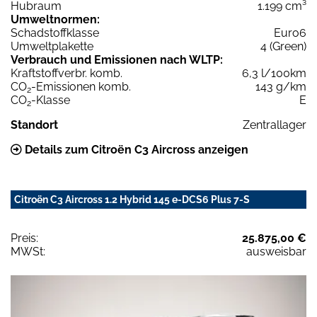
Hubraum
1.199 cm³
Umweltnormen:
Schadstoffklasse
Euro6
Umweltplakette
4 (Green)
Verbrauch und Emissionen nach WLTP:
Kraftstoffverbr. komb.
6,3 l/100km
CO
-Emissionen komb.
143 g/km
2
CO
-Klasse
E
2
Standort
Zentrallager
Details zum Citroën C3 Aircross anzeigen
Citroën C3 Aircross 1.2 Hybrid 145 e-DCS6 Plus 7-S
Preis:
25.875,00 €
MWSt:
ausweisbar