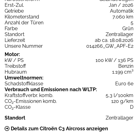
Erst-Zul.
Jan / 2026
Getriebe
Automatik
Kilometerstand
7.060 km
Anzahl der Türen
5
Farbe
Grün
Standort
Zentrallager
Lieferzeit
ab ca. 18.08.2026
Unsere Nummer
014266_GW_APF-E2
Motor:
kW / PS
100 kW / 136 PS
Treibstoff
Benzin
Hubraum
1.199 cm³
Umweltnormen:
Schadstoffklasse
Euro 6e
Verbrauch und Emissionen nach WLTP:
Kraftstoffverbr. komb.
5,3 l/100km
CO
-Emissionen komb.
120 g/km
2
CO
-Klasse
D
2
Standort
Zentrallager
Details zum Citroën C3 Aircross anzeigen