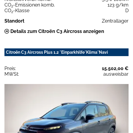
CO
-Emissionen komb.
123 g/km
2
CO
-Klasse
D
2
Standort
Zentrallager
Details zum Citroën C3 Aircross anzeigen
Citroën C3 Aircross Plus 1.2 *Einparkhilfe*Klima*Navi
Preis:
15.502,00 €
MWSt:
ausweisbar