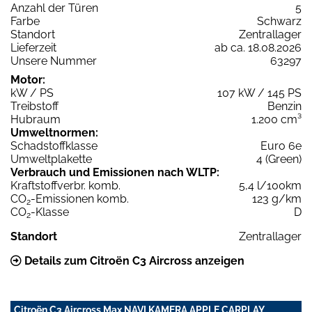
Anzahl der Türen
5
Farbe
Schwarz
Standort
Zentrallager
Lieferzeit
ab ca. 18.08.2026
Unsere Nummer
63297
Motor:
kW / PS
107 kW / 145 PS
Treibstoff
Benzin
Hubraum
1.200 cm³
Umweltnormen:
Schadstoffklasse
Euro 6e
Umweltplakette
4 (Green)
Verbrauch und Emissionen nach WLTP:
Kraftstoffverbr. komb.
5,4 l/100km
CO
-Emissionen komb.
123 g/km
2
CO
-Klasse
D
2
Standort
Zentrallager
Details zum Citroën C3 Aircross anzeigen
Citroën C3 Aircross Max NAVI KAMERA APPLE CARPLAY