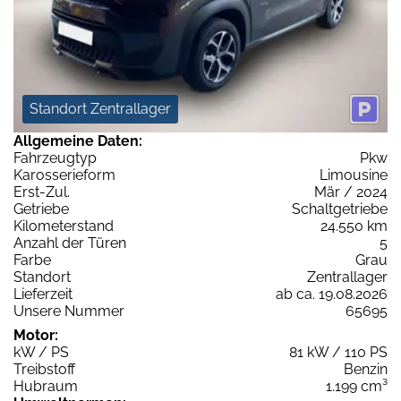
Standort Zentrallager
Allgemeine Daten:
Fahrzeugtyp
Pkw
Karosserieform
Limousine
Erst-Zul.
Mär / 2024
Getriebe
Schaltgetriebe
Kilometerstand
24.550 km
Anzahl der Türen
5
Farbe
Grau
Standort
Zentrallager
Lieferzeit
ab ca. 19.08.2026
Unsere Nummer
65695
Motor:
kW / PS
81 kW / 110 PS
Treibstoff
Benzin
Hubraum
1.199 cm³