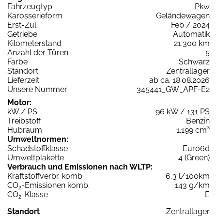
Fahrzeugtyp
Pkw
Karosserieform
Geländewagen
Erst-Zul.
Feb / 2024
Getriebe
Automatik
Kilometerstand
21.300 km
Anzahl der Türen
5
Farbe
Schwarz
Standort
Zentrallager
Lieferzeit
ab ca. 18.08.2026
Unsere Nummer
345441_GW_APF-E2
Motor:
kW / PS
96 kW / 131 PS
Treibstoff
Benzin
Hubraum
1.199 cm³
Umweltnormen:
Schadstoffklasse
Euro6d
Umweltplakette
4 (Green)
Verbrauch und Emissionen nach WLTP:
Kraftstoffverbr. komb.
6,3 l/100km
CO
-Emissionen komb.
143 g/km
2
CO
-Klasse
E
2
Standort
Zentrallager