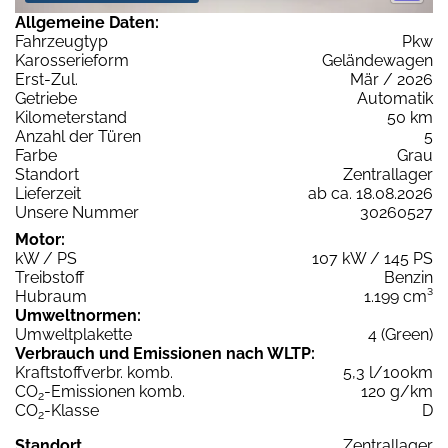
Allgemeine Daten:
Fahrzeugtyp
Pkw
Karosserieform
Geländewagen
Erst-Zul.
Mär / 2026
Getriebe
Automatik
Kilometerstand
50 km
Anzahl der Türen
5
Farbe
Grau
Standort
Zentrallager
Lieferzeit
ab ca. 18.08.2026
Unsere Nummer
30260527
Motor:
kW / PS
107 kW / 145 PS
Treibstoff
Benzin
Hubraum
1.199 cm³
Umweltnormen:
Umweltplakette
4 (Green)
Verbrauch und Emissionen nach WLTP:
Kraftstoffverbr. komb.
5,3 l/100km
CO
-Emissionen komb.
120 g/km
2
CO
-Klasse
D
2
Standort
Zentrallager