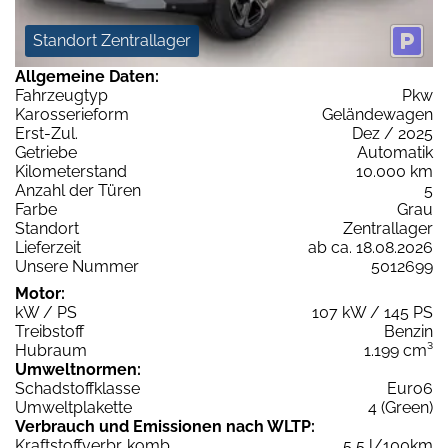
Standort Zentrallager
Allgemeine Daten:
Fahrzeugtyp
Pkw
Karosserieform
Geländewagen
Erst-Zul.
Dez / 2025
Getriebe
Automatik
Kilometerstand
10.000 km
Anzahl der Türen
5
Farbe
Grau
Standort
Zentrallager
Lieferzeit
ab ca. 18.08.2026
Unsere Nummer
5012699
Motor:
kW / PS
107 kW / 145 PS
Treibstoff
Benzin
Hubraum
1.199 cm³
Umweltnormen:
Schadstoffklasse
Euro6
Umweltplakette
4 (Green)
Verbrauch und Emissionen nach WLTP:
Kraftstoffverbr. komb.
5,5 l/100km