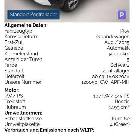
Standort Zentrallager
Allgemeine Daten:
Fahrzeugtyp
Pkw
Karosserieform
Geländewagen
Erst-Zul.
Aug / 2025
Getriebe
Automatik
Kilometerstand
9.000 km
Anzahl der Türen
5
Farbe
Schwarz
Standort
Zentrallager
Lieferzeit
ab ca. 18.08.2026
Unsere Nummer
120050_GW_APF-MH
Motor:
kW / PS
107 kW / 145 PS
Treibstoff
Benzin
Hubraum
1.199 cm³
Umweltnormen:
Schadstoffklasse
Euro 6e
Umweltplakette
4 (Green)
Verbrauch und Emissionen nach WLTP: