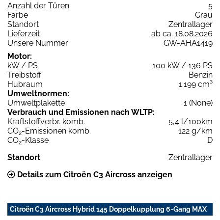
Anzahl der Türen
5
Farbe
Grau
Standort
Zentrallager
Lieferzeit
ab ca. 18.08.2026
Unsere Nummer
GW-AHA1419
Motor:
kW / PS
100 kW / 136 PS
Treibstoff
Benzin
Hubraum
1.199 cm³
Umweltnormen:
Umweltplakette
1 (None)
Verbrauch und Emissionen nach WLTP:
Kraftstoffverbr. komb.
5,4 l/100km
CO
-Emissionen komb.
122 g/km
2
CO
-Klasse
D
2
Standort
Zentrallager
Details zum Citroën C3 Aircross anzeigen
Citroën C3 Aircross Hybrid 145 Doppelkupplung 6-Gang MAX