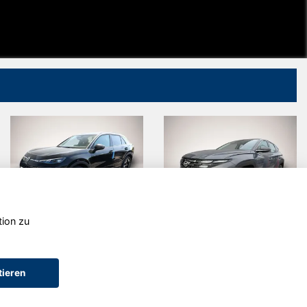
tion zu
Volkswagen
Hyundai
T-Roc
TUCSON
tieren
AGB (Service)
AGB (Teile)
AGB (Gebrauchtwagen)
Widerruf