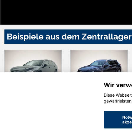
Beispiele aus dem Zentrallager
Wir verw
Diese Webseit
Volkswagen
Volkswagen
gewährleisten
Passat
T-Roc
Variant
Notw
akze
© konjunkturmotor.de GmbH 2020 - 2026