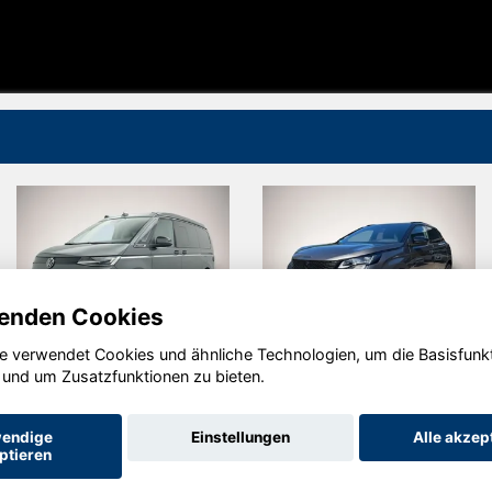
enden Cookies
e verwendet Cookies und ähnliche Technologien, um die Basisfunk
Volkswagen
Peugeot
 und um Zusatzfunktionen zu bieten.
T7 California
3008
endige
Einstellungen
Alle akzep
ptieren
Startseite
Datenschutz
Impressum
AGB