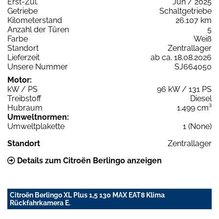
Erst-Zul.
Jun / 2025
Getriebe
Schaltgetriebe
Kilometerstand
26.107 km
Anzahl der Türen
5
Farbe
Weiß
Standort
Zentrallager
Lieferzeit
ab ca. 18.08.2026
Unsere Nummer
SJ664050
Motor:
kW / PS
96 kW / 131 PS
Treibstoff
Diesel
Hubraum
1.499 cm³
Umweltnormen:
Umweltplakette
1 (None)
Standort
Zentrallager
Details zum Citroën Berlingo anzeigen
Citroën Berlingo XL Plus 1,5 130 MAX EAT8 Klima
Rückfahrkamera E.