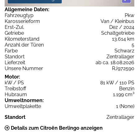
Allgemeine Daten:
Fahrzeugtyp
Pkw
Karosserieform
Van / Kleinbus
Erst-Zul.
Dez / 2024
Getriebe
Schaltgetriebe
Kilometerstand
13.614 km
Anzahl der Türen
5
Farbe
Schwarz
Standort
Zentrallager
Lieferzeit
ab ca. 18.08.2026
Unsere Nummer
RJ972590
Motor:
kW / PS
81 kW / 110 PS
Treibstoff
Benzin
Hubraum
1.199 cm³
Umweltnormen:
Umweltplakette
1 (None)
Standort
Zentrallager
Details zum Citroën Berlingo anzeigen