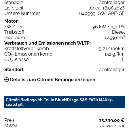
Standort
Zentrallager
Lieferzeit
ab ca. 18.08.2026
Unsere Nummer
640999_GW_APF-GE
Motor:
kW / PS
96 kW / 131 PS
Treibstoff
Diesel
Hubraum
1.499 cm³
Verbrauch und Emissionen nach WLTP:
Kraftstoffverbr. komb.
5,7 l/100km
CO
-Emissionen komb.
151 g/km
2
CO
-Klasse
E
2
Standort
Zentrallager
Details zum Citroën Berlingo anzeigen
Citroën Berlingo M1 Taille BlueHDi 130 S&S EAT8 MAX (7-
seats) 96.
Preis:
33.339,00 €
MWSt:
ausweisbar