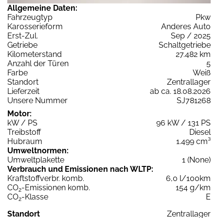
Allgemeine Daten:
Fahrzeugtyp
Pkw
Karosserieform
Anderes Auto
Erst-Zul.
Sep / 2025
Getriebe
Schaltgetriebe
Kilometerstand
27.482 km
Anzahl der Türen
5
Farbe
Weiß
Standort
Zentrallager
Lieferzeit
ab ca. 18.08.2026
Unsere Nummer
SJ781268
Motor:
kW / PS
96 kW / 131 PS
Treibstoff
Diesel
Hubraum
1.499 cm³
Umweltnormen:
Umweltplakette
1 (None)
Verbrauch und Emissionen nach WLTP:
Kraftstoffverbr. komb.
6,0 l/100km
CO
-Emissionen komb.
154 g/km
2
CO
-Klasse
E
2
Standort
Zentrallager