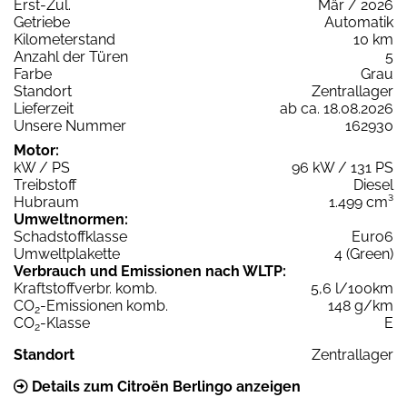
Erst-Zul.
Mär / 2026
Getriebe
Automatik
Kilometerstand
10 km
Anzahl der Türen
5
Farbe
Grau
Standort
Zentrallager
Lieferzeit
ab ca. 18.08.2026
Unsere Nummer
162930
Motor:
kW / PS
96 kW / 131 PS
Treibstoff
Diesel
Hubraum
1.499 cm³
Umweltnormen:
Schadstoffklasse
Euro6
Umweltplakette
4 (Green)
Verbrauch und Emissionen nach WLTP:
Kraftstoffverbr. komb.
5,6 l/100km
CO
-Emissionen komb.
148 g/km
2
CO
-Klasse
E
2
Standort
Zentrallager
Details zum Citroën Berlingo anzeigen