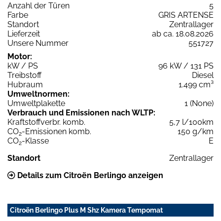
Anzahl der Türen
5
Farbe
GRIS ARTENSE
Standort
Zentrallager
Lieferzeit
ab ca. 18.08.2026
Unsere Nummer
551727
Motor:
kW / PS
96 kW / 131 PS
Treibstoff
Diesel
Hubraum
1.499 cm³
Umweltnormen:
Umweltplakette
1 (None)
Verbrauch und Emissionen nach WLTP:
Kraftstoffverbr. komb.
5,7 l/100km
CO
-Emissionen komb.
150 g/km
2
CO
-Klasse
E
2
Standort
Zentrallager
Details zum Citroën Berlingo anzeigen
Citroën Berlingo Plus M Shz Kamera Tempomat