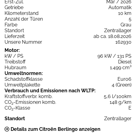
Erst-Zul.
Mär / 2026
Getriebe
Automatik
Kilometerstand
10 km
Anzahl der Türen
5
Farbe
Grau
Standort
Zentrallager
Lieferzeit
ab ca. 18.08.2026
Unsere Nummer
162930
Motor:
kW / PS
96 kW / 131 PS
Treibstoff
Diesel
Hubraum
1.499 cm³
Umweltnormen:
Schadstoffklasse
Euro6
Umweltplakette
4 (Green)
Verbrauch und Emissionen nach WLTP:
Kraftstoffverbr. komb.
5,6 l/100km
CO
-Emissionen komb.
148 g/km
2
CO
-Klasse
E
2
Standort
Zentrallager
Details zum Citroën Berlingo anzeigen