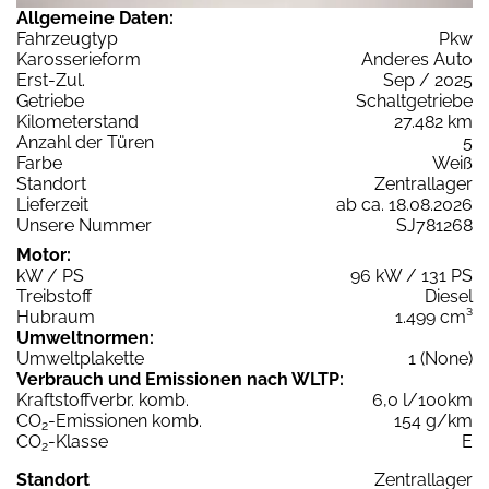
Allgemeine Daten:
Fahrzeugtyp
Pkw
Karosserieform
Anderes Auto
Erst-Zul.
Sep / 2025
Getriebe
Schaltgetriebe
Kilometerstand
27.482 km
Anzahl der Türen
5
Farbe
Weiß
Standort
Zentrallager
Lieferzeit
ab ca. 18.08.2026
Unsere Nummer
SJ781268
Motor:
kW / PS
96 kW / 131 PS
Treibstoff
Diesel
Hubraum
1.499 cm³
Umweltnormen:
Umweltplakette
1 (None)
Verbrauch und Emissionen nach WLTP:
Kraftstoffverbr. komb.
6,0 l/100km
CO
-Emissionen komb.
154 g/km
2
CO
-Klasse
E
2
Standort
Zentrallager