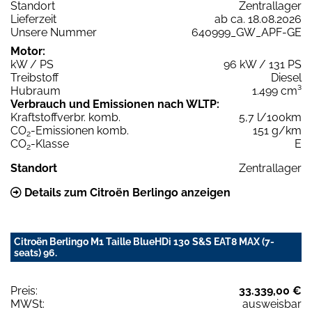
Standort
Zentrallager
Lieferzeit
ab ca. 18.08.2026
Unsere Nummer
640999_GW_APF-GE
Motor:
kW / PS
96 kW / 131 PS
Treibstoff
Diesel
Hubraum
1.499 cm³
Verbrauch und Emissionen nach WLTP:
Kraftstoffverbr. komb.
5,7 l/100km
CO
-Emissionen komb.
151 g/km
2
CO
-Klasse
E
2
Standort
Zentrallager
Details zum Citroën Berlingo anzeigen
Citroën Berlingo M1 Taille BlueHDi 130 S&S EAT8 MAX (7-
seats) 96.
Preis:
33.339,00 €
MWSt:
ausweisbar