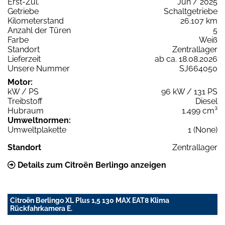
Erst-Zul.
Jun / 2025
Getriebe
Schaltgetriebe
Kilometerstand
26.107 km
Anzahl der Türen
5
Farbe
Weiß
Standort
Zentrallager
Lieferzeit
ab ca. 18.08.2026
Unsere Nummer
SJ664050
Motor:
kW / PS
96 kW / 131 PS
Treibstoff
Diesel
Hubraum
1.499 cm³
Umweltnormen:
Umweltplakette
1 (None)
Standort
Zentrallager
Details zum Citroën Berlingo anzeigen
Citroën Berlingo XL Plus 1,5 130 MAX EAT8 Klima
Rückfahrkamera E.