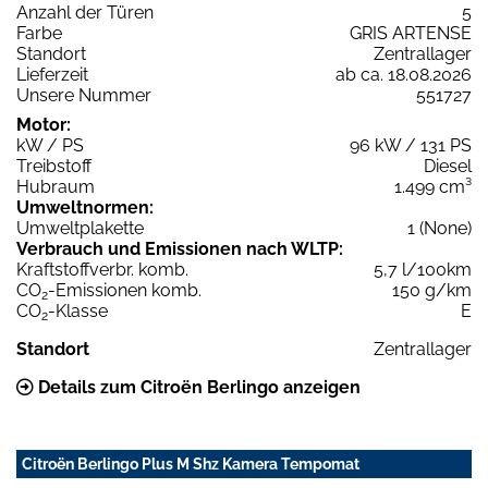
Anzahl der Türen
5
Farbe
GRIS ARTENSE
Standort
Zentrallager
Lieferzeit
ab ca. 18.08.2026
Unsere Nummer
551727
Motor:
kW / PS
96 kW / 131 PS
Treibstoff
Diesel
Hubraum
1.499 cm³
Umweltnormen:
Umweltplakette
1 (None)
Verbrauch und Emissionen nach WLTP:
Kraftstoffverbr. komb.
5,7 l/100km
CO
-Emissionen komb.
150 g/km
2
CO
-Klasse
E
2
Standort
Zentrallager
Details zum Citroën Berlingo anzeigen
Citroën Berlingo Plus M Shz Kamera Tempomat