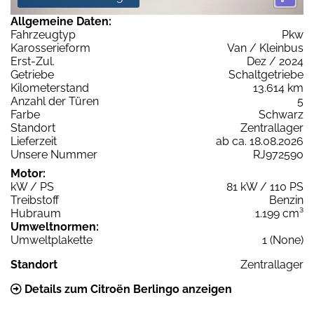
Allgemeine Daten:
Fahrzeugtyp
Pkw
Karosserieform
Van / Kleinbus
Erst-Zul.
Dez / 2024
Getriebe
Schaltgetriebe
Kilometerstand
13.614 km
Anzahl der Türen
5
Farbe
Schwarz
Standort
Zentrallager
Lieferzeit
ab ca. 18.08.2026
Unsere Nummer
RJ972590
Motor:
kW / PS
81 kW / 110 PS
Treibstoff
Benzin
Hubraum
1.199 cm³
Umweltnormen:
Umweltplakette
1 (None)
Standort
Zentrallager
Details zum Citroën Berlingo anzeigen