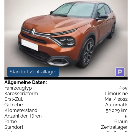
Standort Zentrallager
Allgemeine Daten:
Fahrzeugtyp
Pkw
Karosserieform
Limousine
Erst-Zul.
Mai / 2022
Getriebe
Automatik
Kilometerstand
52.029 km
Anzahl der Türen
5
Farbe
Braun
Standort
Zentrallager