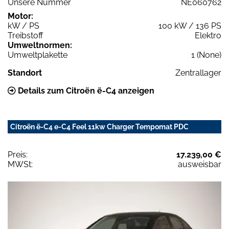
Unsere Nummer
NE060762
Motor:
kW / PS
100 kW / 136 PS
Treibstoff
Elektro
Umweltnormen:
Umweltplakette
1 (None)
Standort
Zentrallager
Details zum Citroën ë-C4 anzeigen
Citroën ë-C4 e-C4 Feel 11kw Charger Tempomat PDC
Preis:
17.239,00 €
MWSt:
ausweisbar