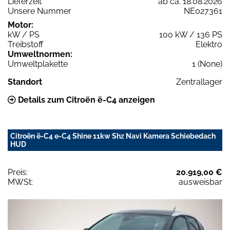
Lieferzeit
ab ca. 18.08.2026
Unsere Nummer
NE027361
Motor:
kW / PS
100 kW / 136 PS
Treibstoff
Elektro
Umweltnormen:
Umweltplakette
1 (None)
Standort
Zentrallager
Details zum Citroën ë-C4 anzeigen
Citroën ë-C4 e-C4 Shine 11kw Shz Navi Kamera Schiebedach
HUD
Preis:
20.919,00 €
MWSt:
ausweisbar