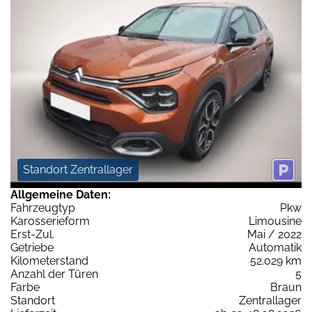
Standort Zentrallager
Allgemeine Daten:
Fahrzeugtyp
Pkw
Karosserieform
Limousine
Erst-Zul.
Mai / 2022
Getriebe
Automatik
Kilometerstand
52.029 km
Anzahl der Türen
5
Farbe
Braun
Standort
Zentrallager