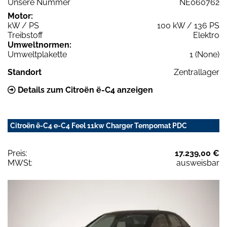
Unsere Nummer
NE060762
Motor:
kW / PS
100 kW / 136 PS
Treibstoff
Elektro
Umweltnormen:
Umweltplakette
1 (None)
Standort
Zentrallager
Details zum Citroën ë-C4 anzeigen
Citroën ë-C4 e-C4 Feel 11kw Charger Tempomat PDC
Preis:
17.239,00 €
MWSt:
ausweisbar