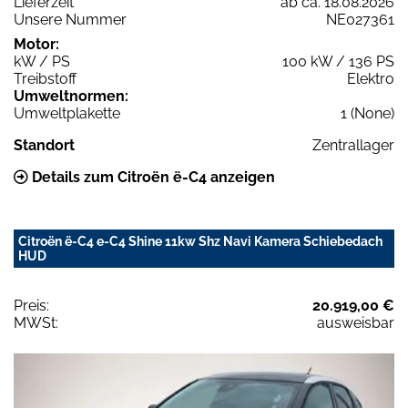
Lieferzeit
ab ca. 18.08.2026
Unsere Nummer
NE027361
Motor:
kW / PS
100 kW / 136 PS
Treibstoff
Elektro
Umweltnormen:
Umweltplakette
1 (None)
Standort
Zentrallager
Details zum Citroën ë-C4 anzeigen
Citroën ë-C4 e-C4 Shine 11kw Shz Navi Kamera Schiebedach
HUD
Preis:
20.919,00 €
MWSt:
ausweisbar