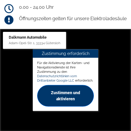
0.00 - 24.00 Uhr
Öffnungszeiten gelten für unsere Elektroladesäule
Dalkmann Automobile
Adam-Opel-Str. 1, 33334 Gütersloh
Zustimmung erforderlich
Für die Aktivierung der Karten- und
Navigationsdienste ist Ihre
Zustimmung zu den
Datenschutzrichtlinien vom
Drittanbieter Google LLC
erforderlich.
Zustimmen und
aktivieren