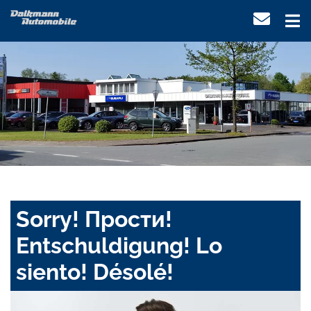
Sorry! Прости!
Entschuldigung! Lo
siento! Désolé!