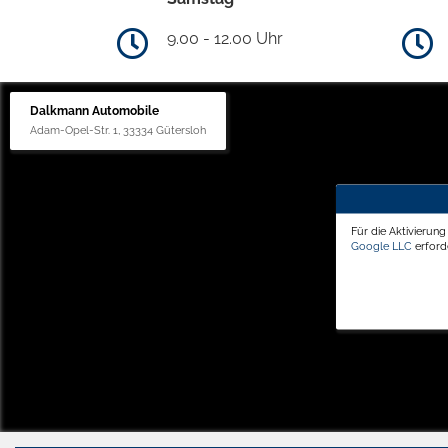
9.00 - 12.00 Uhr
Dalkmann Automobile
Adam-Opel-Str. 1, 33334 Gütersloh
Für die Aktivierun
Google LLC
erforde