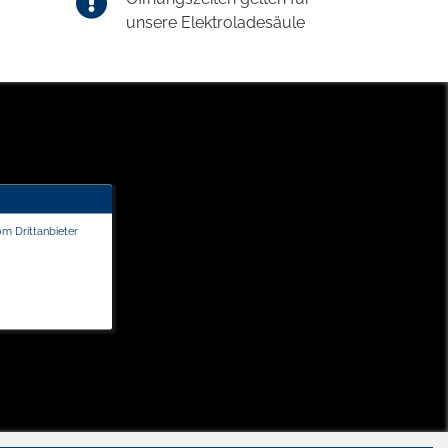
unsere Elektroladesäule
om Drittanbieter