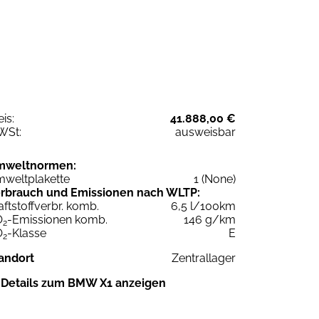
eis:
41.888,00 €
WSt:
ausweisbar
mweltnormen:
weltplakette
1 (None)
rbrauch und Emissionen nach WLTP:
aftstoffverbr. komb.
6,5 l/100km
O
-Emissionen komb.
146 g/km
2
O
-Klasse
E
2
andort
Zentrallager
Details zum BMW X1 anzeigen