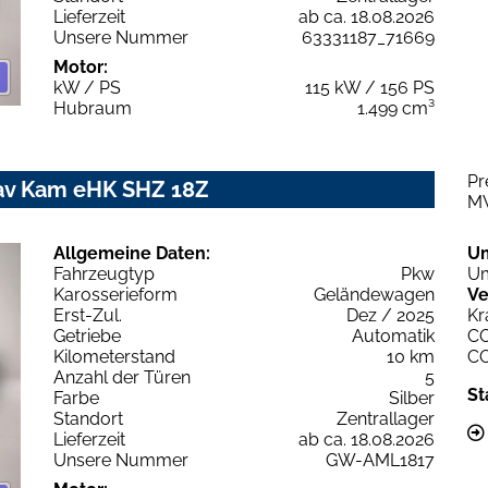
Lieferzeit
ab ca. 18.08.2026
Unsere Nummer
63331187_71669
Motor:
kW / PS
115 kW / 156 PS
Hubraum
1.499 cm³
Pr
Nav Kam eHK SHZ 18Z
M
Allgemeine Daten:
U
Fahrzeugtyp
Pkw
Um
Karosserieform
Geländewagen
Ve
Erst-Zul.
Dez / 2025
Kr
Getriebe
Automatik
C
Kilometerstand
10 km
C
Anzahl der Türen
5
St
Farbe
Silber
Standort
Zentrallager
Lieferzeit
ab ca. 18.08.2026
Unsere Nummer
GW-AML1817