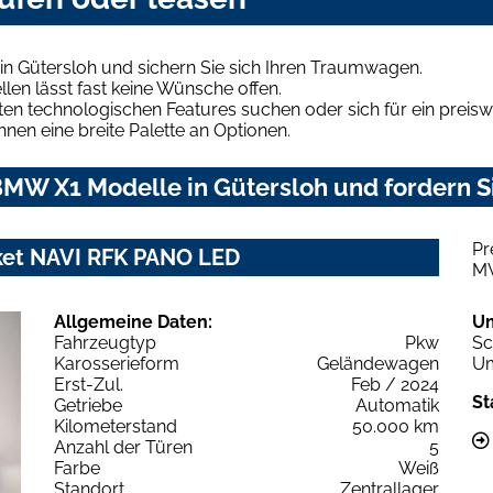
n Gütersloh und sichern Sie sich Ihren Traumwagen.
len lässt fast keine Wünsche offen.
en technologischen Features suchen oder sich für ein preiswe
hnen eine breite Palette an Optionen.
MW X1 Modelle in Gütersloh und fordern Si
Pr
ket NAVI RFK PANO LED
M
Allgemeine Daten:
U
Fahrzeugtyp
Pkw
Sc
Karosserieform
Geländewagen
Um
Erst-Zul.
Feb / 2024
St
Getriebe
Automatik
Kilometerstand
50.000 km
Anzahl der Türen
5
Farbe
Weiß
Standort
Zentrallager