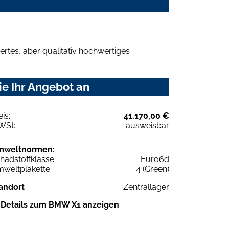
rtes, aber qualitativ hochwertiges
e Ihr Angebot an
eis:
41.170,00 €
WSt:
ausweisbar
mweltnormen:
hadstoffklasse
Euro6d
weltplakette
4 (Green)
andort
Zentrallager
Details zum BMW X1 anzeigen