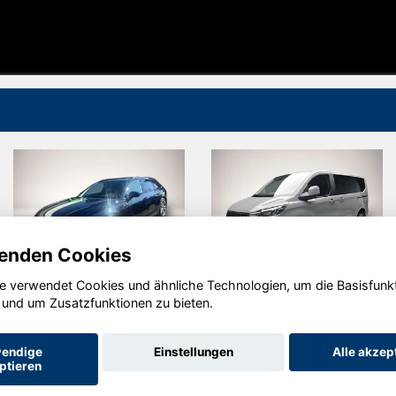
enden Cookies
e verwendet Cookies und ähnliche Technologien, um die Basisfunk
Audi A6
Ford
 und um Zusatzfunktionen zu bieten.
Tourneo
Custom
endige
Einstellungen
Alle akzep
ptieren
Startseite
Datenschutz
Impressum
AGB