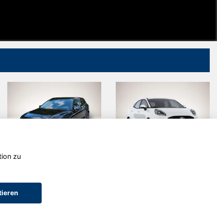
tion zu
Volvo V60
Ford Puma
tieren
AGB (Service)
AGB (Teile)
AGB (Gebrauchtwagen)
Widerruf