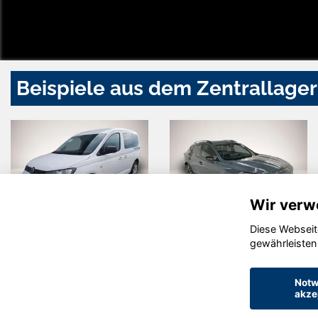
Beispiele aus dem Zentrallager
Wir verw
Diese Webseit
Volkswagen
Cupra
gewährleisten
Caddy
Formentor
Notw
akze
© konjunkturmotor.de GmbH 2020 - 2026