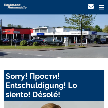
Sorry! Прости!
Entschuldigung! Lo
siento! Désolé!