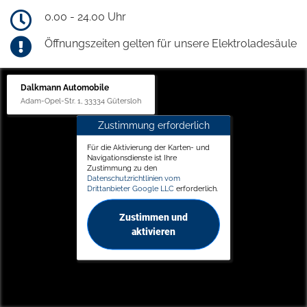
0.00 - 24.00 Uhr
Öffnungszeiten gelten für unsere Elektroladesäule
Dalkmann Automobile
Adam-Opel-Str. 1, 33334 Gütersloh
Zustimmung erforderlich
Für die Aktivierung der Karten- und
Navigationsdienste ist Ihre
Zustimmung zu den
Datenschutzrichtlinien vom
Drittanbieter Google LLC
erforderlich.
Zustimmen und
aktivieren