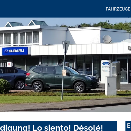
FAHRZEUGE
E
digung! Lo siento! Désolé!