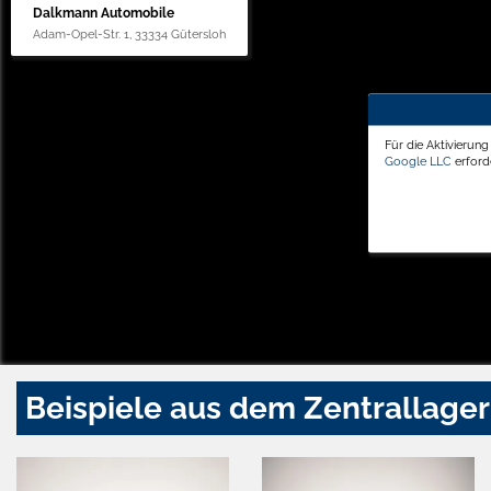
Dalkmann Automobile
Adam-Opel-Str. 1, 33334 Gütersloh
Für die Aktivierun
Google LLC
erforde
Beispiele aus dem Zentrallager