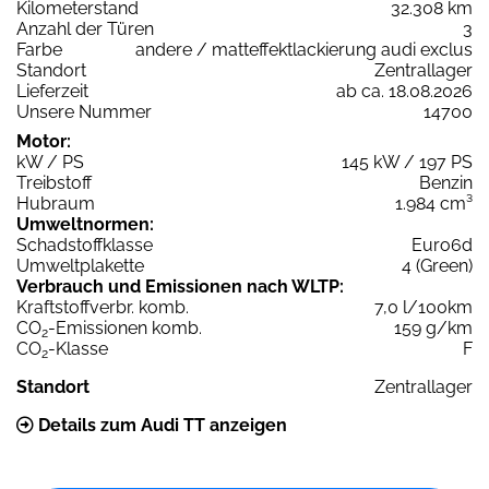
Kilometerstand
32.308 km
Anzahl der Türen
3
Farbe
andere / matteffektlackierung audi exclus
Standort
Zentrallager
Lieferzeit
ab ca. 18.08.2026
Unsere Nummer
14700
Motor:
kW / PS
145 kW / 197 PS
Treibstoff
Benzin
Hubraum
1.984 cm³
Umweltnormen:
Schadstoffklasse
Euro6d
Umweltplakette
4 (Green)
Verbrauch und Emissionen nach WLTP:
Kraftstoffverbr. komb.
7,0 l/100km
CO
-Emissionen komb.
159 g/km
2
CO
-Klasse
F
2
Standort
Zentrallager
Details zum Audi TT anzeigen