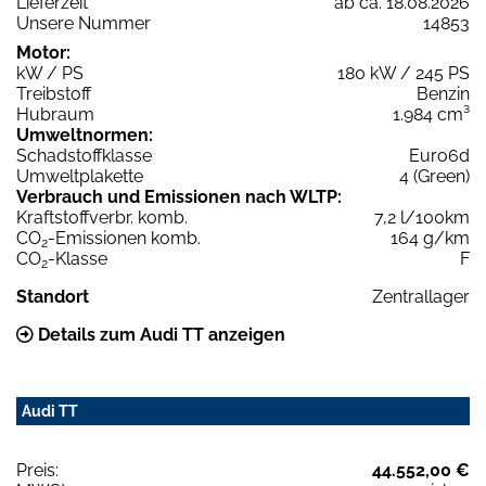
Lieferzeit
ab ca. 18.08.2026
Unsere Nummer
14853
Motor:
kW / PS
180 kW / 245 PS
Treibstoff
Benzin
Hubraum
1.984 cm³
Umweltnormen:
Schadstoffklasse
Euro6d
Umweltplakette
4 (Green)
Verbrauch und Emissionen nach WLTP:
Kraftstoffverbr. komb.
7,2 l/100km
CO
-Emissionen komb.
164 g/km
2
CO
-Klasse
F
2
Standort
Zentrallager
Details zum Audi TT anzeigen
Audi TT
Preis:
44.552,00 €