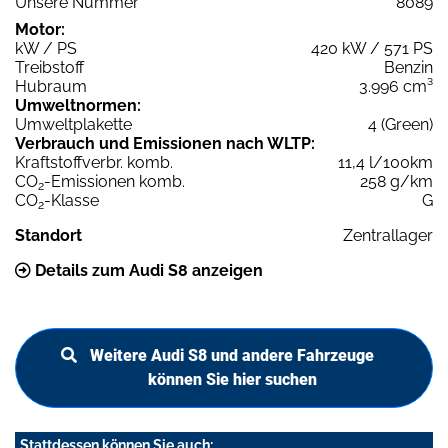
Unsere Nummer
8089
Motor:
kW / PS
420 kW / 571 PS
Treibstoff
Benzin
Hubraum
3.996 cm³
Umweltnormen:
Umweltplakette
4 (Green)
Verbrauch und Emissionen nach WLTP:
Kraftstoffverbr. komb.
11,4 l/100km
CO
-Emissionen komb.
258 g/km
2
CO
-Klasse
G
2
Standort
Zentrallager
Details zum Audi S8 anzeigen
Weitere Audi S8 und andere Fahrzeuge
können Sie hier suchen
Stattdessen können Sie auch: