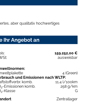
rtes, aber qualitativ hochwertiges
e Ihr Angebot an
eis:
159.252,00 €
WSt:
ausweisbar
mweltnormen:
weltplakette
4 (Green)
rbrauch und Emissionen nach WLTP:
aftstoffverbr. komb.
11,4 l/100km
O
-Emissionen komb.
258 g/km
2
O
-Klasse
G
2
andort
Zentrallager