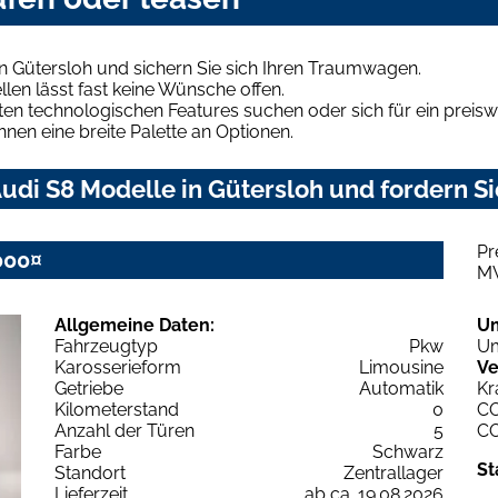
n Gütersloh und sichern Sie sich Ihren Traumwagen.
len lässt fast keine Wünsche offen.
en technologischen Features suchen oder sich für ein preiswe
hnen eine breite Palette an Optionen.
di S8 Modelle in Gütersloh und fordern Si
Pr
000¤
M
Allgemeine Daten:
U
Fahrzeugtyp
Pkw
Um
Karosserieform
Limousine
Ve
Getriebe
Automatik
Kr
Kilometerstand
0
C
Anzahl der Türen
5
C
Farbe
Schwarz
St
Standort
Zentrallager
Lieferzeit
ab ca. 19.08.2026