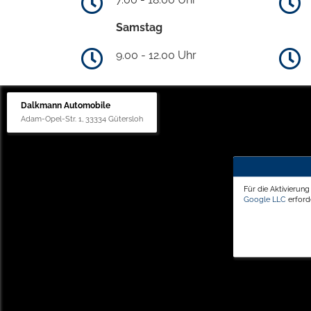
Samstag
9.00 - 12.00 Uhr
Dalkmann Automobile
Adam-Opel-Str. 1, 33334 Gütersloh
Für die Aktivierun
Google LLC
erforde