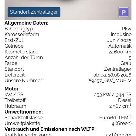
Standort Zentrallager
Allgemeine Daten:
Fahrzeugtyp
Pkw
Karosserieform
Limousine
Erst-Zul.
Jun / 2025
Getriebe
Automatik
Kilometerstand
22.600 km
Anzahl der Türen
5
Farbe
Grau
Standort
Zentrallager
Lieferzeit
ab ca. 18.08.2026
Unsere Nummer
89257_GW_MUE-V
Motor:
kW / PS
253 kW / 344 PS
Treibstoff
Diesel
Hubraum
2.967 cm³
Umweltnormen:
Schadstoffklasse
Euro6d-TEMP
Umweltplakette
4 (Green)
Verbrauch und Emissionen nach WLTP:
Kraftstoffverbr. komb.
7,2 l/100km