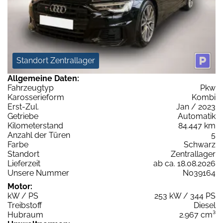
Standort Zentrallager
Allgemeine Daten:
Fahrzeugtyp
Pkw
Karosserieform
Kombi
Erst-Zul.
Jan / 2023
Getriebe
Automatik
Kilometerstand
84.447 km
Anzahl der Türen
5
Farbe
Schwarz
Standort
Zentrallager
Lieferzeit
ab ca. 18.08.2026
Unsere Nummer
N039164
Motor:
kW / PS
253 kW / 344 PS
Treibstoff
Diesel
Hubraum
2.967 cm³