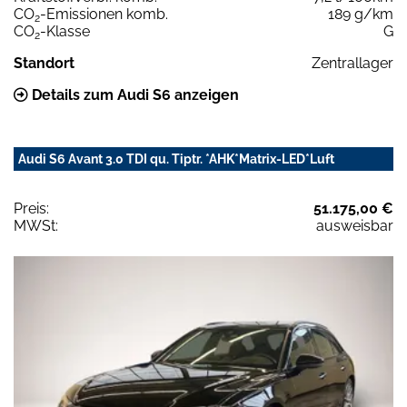
CO
-Emissionen komb.
189 g/km
2
CO
-Klasse
G
2
Standort
Zentrallager
Details zum Audi S6 anzeigen
Audi S6 Avant 3.0 TDI qu. Tiptr. *AHK*Matrix-LED*Luft
Preis:
51.175,00 €
MWSt:
ausweisbar