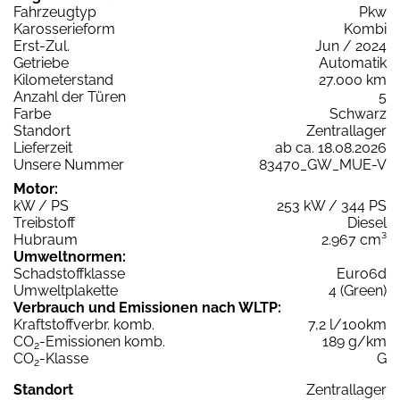
Fahrzeugtyp
Pkw
Karosserieform
Kombi
Erst-Zul.
Jun / 2024
Getriebe
Automatik
Kilometerstand
27.000 km
Anzahl der Türen
5
Farbe
Schwarz
Standort
Zentrallager
Lieferzeit
ab ca. 18.08.2026
Unsere Nummer
83470_GW_MUE-V
Motor:
kW / PS
253 kW / 344 PS
Treibstoff
Diesel
Hubraum
2.967 cm³
Umweltnormen:
Schadstoffklasse
Euro6d
Umweltplakette
4 (Green)
Verbrauch und Emissionen nach WLTP:
Kraftstoffverbr. komb.
7,2 l/100km
CO
-Emissionen komb.
189 g/km
2
CO
-Klasse
G
2
Standort
Zentrallager