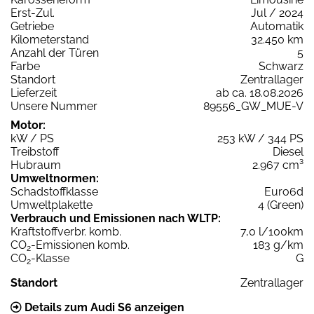
Erst-Zul.
Jul / 2024
Getriebe
Automatik
Kilometerstand
32.450 km
Anzahl der Türen
5
Farbe
Schwarz
Standort
Zentrallager
Lieferzeit
ab ca. 18.08.2026
Unsere Nummer
89556_GW_MUE-V
Motor:
kW / PS
253 kW / 344 PS
Treibstoff
Diesel
Hubraum
2.967 cm³
Umweltnormen:
Schadstoffklasse
Euro6d
Umweltplakette
4 (Green)
Verbrauch und Emissionen nach WLTP:
Kraftstoffverbr. komb.
7,0 l/100km
CO
-Emissionen komb.
183 g/km
2
CO
-Klasse
G
2
Standort
Zentrallager
Details zum Audi S6 anzeigen