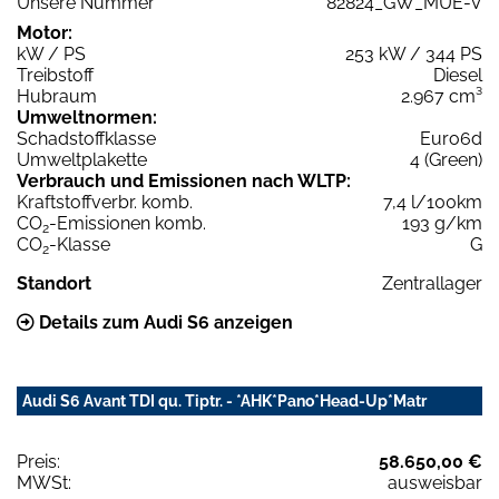
Unsere Nummer
82824_GW_MUE-V
Motor:
kW / PS
253 kW / 344 PS
Treibstoff
Diesel
Hubraum
2.967 cm³
Umweltnormen:
Schadstoffklasse
Euro6d
Umweltplakette
4 (Green)
Verbrauch und Emissionen nach WLTP:
Kraftstoffverbr. komb.
7,4 l/100km
CO
-Emissionen komb.
193 g/km
2
CO
-Klasse
G
2
Standort
Zentrallager
Details zum Audi S6 anzeigen
Audi S6 Avant TDI qu. Tiptr. - *AHK*Pano*Head-Up*Matr
Preis:
58.650,00 €
MWSt:
ausweisbar