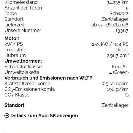
Kilometerstand
34.235 km
Anzahl der Türen
5
Farbe
Schwarz
Standort
Zentrallager
Lieferzeit
ab ca. 18.08.2026
Unsere Nummer
13367
Motor:
kW / PS
253 kW / 344 PS
Treibstoff
Diesel
Hubraum
2.967 cm³
Umweltnormen:
Schadstoffklasse
Euro6d
Umweltplakette
4 (Green)
Verbrauch und Emissionen nach WLTP:
Kraftstoffverbr. komb.
7,5 l/100km
CO
-Emissionen komb.
196 g/km
2
CO
-Klasse
G
2
Standort
Zentrallager
Details zum Audi S6 anzeigen