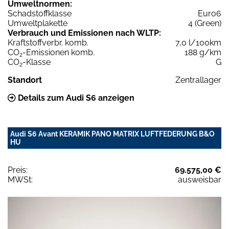
Umweltnormen:
Schadstoffklasse
Euro6
Umweltplakette
4 (Green)
Verbrauch und Emissionen nach WLTP:
Kraftstoffverbr. komb.
7,0 l/100km
CO
-Emissionen komb.
188 g/km
2
CO
-Klasse
G
2
Standort
Zentrallager
Details zum Audi S6 anzeigen
Audi S6 Avant KERAMIK PANO MATRIX LUFTFEDERUNG B&O
HU
Preis:
69.575,00 €
MWSt:
ausweisbar