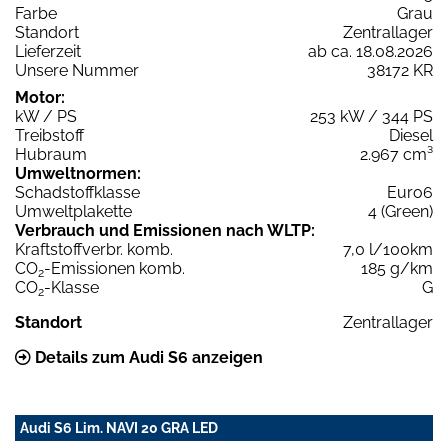
Farbe
Grau
Standort
Zentrallager
Lieferzeit
ab ca. 18.08.2026
Unsere Nummer
38172 KR
Motor:
kW / PS
253 kW / 344 PS
Treibstoff
Diesel
Hubraum
2.967 cm³
Umweltnormen:
Schadstoffklasse
Euro6
Umweltplakette
4 (Green)
Verbrauch und Emissionen nach WLTP:
Kraftstoffverbr. komb.
7,0 l/100km
CO
-Emissionen komb.
185 g/km
2
CO
-Klasse
G
2
Standort
Zentrallager
Details zum Audi S6 anzeigen
Audi S6 Lim. NAVI 20 GRA LED