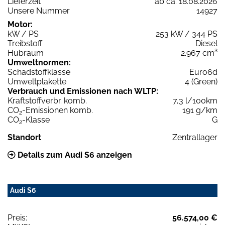
Lieferzeit
ab ca. 18.08.2026
Unsere Nummer
14927
Motor:
kW / PS
253 kW / 344 PS
Treibstoff
Diesel
Hubraum
2.967 cm³
Umweltnormen:
Schadstoffklasse
Euro6d
Umweltplakette
4 (Green)
Verbrauch und Emissionen nach WLTP:
Kraftstoffverbr. komb.
7,3 l/100km
CO
-Emissionen komb.
191 g/km
2
CO
-Klasse
G
2
Standort
Zentrallager
Details zum Audi S6 anzeigen
Audi S6
Preis:
56.574,00 €