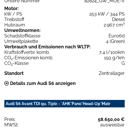
Unsere Nummer
82824_GW_MUE-V
Motor:
kW / PS
253 kW / 344 PS
Treibstoff
Diesel
Hubraum
2.967 cm³
Umweltnormen:
Schadstoffklasse
Euro6d
Umweltplakette
4 (Green)
Verbrauch und Emissionen nach WLTP:
Kraftstoffverbr. komb.
7,4 l/100km
CO
-Emissionen komb.
193 g/km
2
CO
-Klasse
G
2
Standort
Zentrallager
Details zum Audi S6 anzeigen
Audi S6 Avant TDI qu. Tiptr. - *AHK*Pano*Head-Up*Matr
Preis:
58.650,00 €
MWSt:
ausweisbar