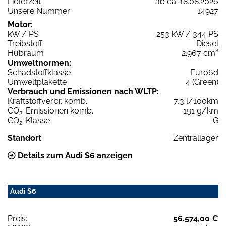
Lieferzeit
ab ca. 18.08.2026
Unsere Nummer
14927
Motor:
kW / PS
253 kW / 344 PS
Treibstoff
Diesel
Hubraum
2.967 cm³
Umweltnormen:
Schadstoffklasse
Euro6d
Umweltplakette
4 (Green)
Verbrauch und Emissionen nach WLTP:
Kraftstoffverbr. komb.
7,3 l/100km
CO
-Emissionen komb.
191 g/km
2
CO
-Klasse
G
2
Standort
Zentrallager
Details zum Audi S6 anzeigen
Audi S6
Preis:
56.574,00 €