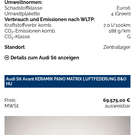
Umweltnormen:
Schadstoffklasse
Euro6
Umweltplakette
4 (Green)
Verbrauch und Emissionen nach WLTP:
Kraftstoffverbr. komb.
7,0 l/100km
CO
-Emissionen komb.
188 g/km
2
CO
-Klasse
G
2
Standort
Zentrallager
Details zum Audi S6 anzeigen
Audi S6 Avant KERAMIK PANO MATRIX LUFTFEDERUNG B&O
HU
Preis:
69.575,00 €
MWSt:
ausweisbar