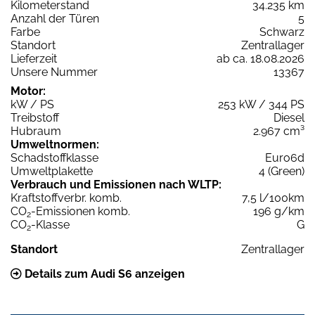
Kilometerstand
34.235 km
Anzahl der Türen
5
Farbe
Schwarz
Standort
Zentrallager
Lieferzeit
ab ca. 18.08.2026
Unsere Nummer
13367
Motor:
kW / PS
253 kW / 344 PS
Treibstoff
Diesel
Hubraum
2.967 cm³
Umweltnormen:
Schadstoffklasse
Euro6d
Umweltplakette
4 (Green)
Verbrauch und Emissionen nach WLTP:
Kraftstoffverbr. komb.
7,5 l/100km
CO
-Emissionen komb.
196 g/km
2
CO
-Klasse
G
2
Standort
Zentrallager
Details zum Audi S6 anzeigen