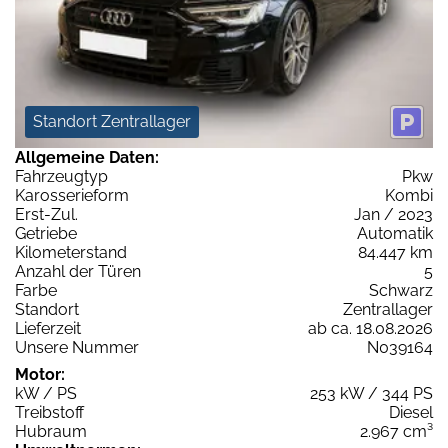
Standort Zentrallager
Allgemeine Daten:
Fahrzeugtyp
Pkw
Karosserieform
Kombi
Erst-Zul.
Jan / 2023
Getriebe
Automatik
Kilometerstand
84.447 km
Anzahl der Türen
5
Farbe
Schwarz
Standort
Zentrallager
Lieferzeit
ab ca. 18.08.2026
Unsere Nummer
N039164
Motor:
kW / PS
253 kW / 344 PS
Treibstoff
Diesel
Hubraum
2.967 cm³