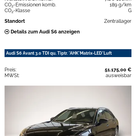
CO
-Emissionen komb.
189 g/km
2
CO
-Klasse
G
2
Standort
Zentrallager
Details zum Audi S6 anzeigen
Audi S6 Avant 3.0 TDI qu. Tiptr. *AHK*Matrix-LED*Luft
Preis:
51.175,00 €
MWSt:
ausweisbar