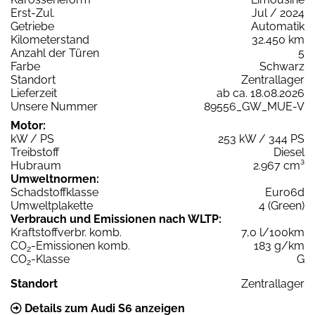
Erst-Zul.
Jul / 2024
Getriebe
Automatik
Kilometerstand
32.450 km
Anzahl der Türen
5
Farbe
Schwarz
Standort
Zentrallager
Lieferzeit
ab ca. 18.08.2026
Unsere Nummer
89556_GW_MUE-V
Motor:
kW / PS
253 kW / 344 PS
Treibstoff
Diesel
Hubraum
2.967 cm³
Umweltnormen:
Schadstoffklasse
Euro6d
Umweltplakette
4 (Green)
Verbrauch und Emissionen nach WLTP:
Kraftstoffverbr. komb.
7,0 l/100km
CO
-Emissionen komb.
183 g/km
2
CO
-Klasse
G
2
Standort
Zentrallager
Details zum Audi S6 anzeigen