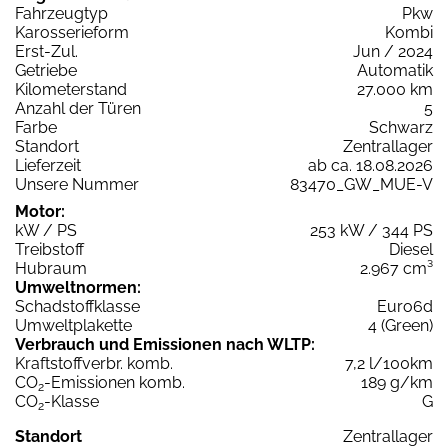
Fahrzeugtyp
Pkw
Karosserieform
Kombi
Erst-Zul.
Jun / 2024
Getriebe
Automatik
Kilometerstand
27.000 km
Anzahl der Türen
5
Farbe
Schwarz
Standort
Zentrallager
Lieferzeit
ab ca. 18.08.2026
Unsere Nummer
83470_GW_MUE-V
Motor:
kW / PS
253 kW / 344 PS
Treibstoff
Diesel
Hubraum
2.967 cm³
Umweltnormen:
Schadstoffklasse
Euro6d
Umweltplakette
4 (Green)
Verbrauch und Emissionen nach WLTP:
Kraftstoffverbr. komb.
7,2 l/100km
CO
-Emissionen komb.
189 g/km
2
CO
-Klasse
G
2
Standort
Zentrallager