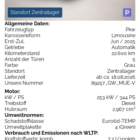
Standort Zentrallager
Allgemeine Daten:
Fahrzeugtyp
Pkw
Karosserieform
Limousine
Erst-Zul.
Jun / 2025
Getriebe
Automatik
Kilometerstand
22.600 km
Anzahl der Türen
5
Farbe
Grau
Standort
Zentrallager
Lieferzeit
ab ca. 18.08.2026
Unsere Nummer
89257_GW_MUE-V
Motor:
kW / PS
253 kW / 344 PS
Treibstoff
Diesel
Hubraum
2.967 cm³
Umweltnormen:
Schadstoffklasse
Euro6d-TEMP
Umweltplakette
4 (Green)
Verbrauch und Emissionen nach WLTP:
Kraftstoffverbr. komb.
7,2 l/100km