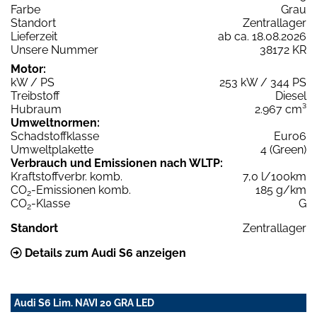
Farbe
Grau
Standort
Zentrallager
Lieferzeit
ab ca. 18.08.2026
Unsere Nummer
38172 KR
Motor:
kW / PS
253 kW / 344 PS
Treibstoff
Diesel
Hubraum
2.967 cm³
Umweltnormen:
Schadstoffklasse
Euro6
Umweltplakette
4 (Green)
Verbrauch und Emissionen nach WLTP:
Kraftstoffverbr. komb.
7,0 l/100km
CO
-Emissionen komb.
185 g/km
2
CO
-Klasse
G
2
Standort
Zentrallager
Details zum Audi S6 anzeigen
Audi S6 Lim. NAVI 20 GRA LED