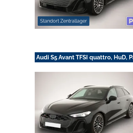
Standort Zentrallager
Audi S5 Avant TFSI quattro, HuD, 