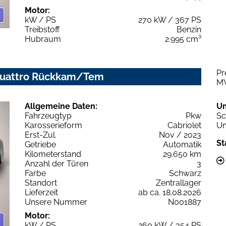
Motor:
kW / PS
270 kW / 367 PS
Treibstoff
Benzin
Hubraum
2.995 cm³
Pr
c quattro Rückkam/Tem
M
Allgemeine Daten:
U
Fahrzeugtyp
Pkw
Sc
Karosserieform
Cabriolet
Um
Erst-Zul.
Nov / 2023
St
Getriebe
Automatik
Kilometerstand
29.650 km
Anzahl der Türen
3
Farbe
Schwarz
Standort
Zentrallager
Lieferzeit
ab ca. 18.08.2026
Unsere Nummer
N001887
Motor:
kW / PS
260 kW / 354 PS