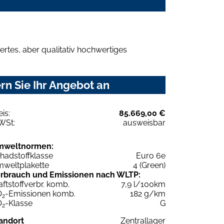
rtes, aber qualitativ hochwertiges
rn Sie Ihr Angebot an
eis:
85.669,00 €
WSt:
ausweisbar
mweltnormen:
hadstoffklasse
Euro 6e
weltplakette
4 (Green)
rbrauch und Emissionen nach WLTP:
aftstoffverbr. komb.
7,9 l/100km
O
-Emissionen komb.
182 g/km
2
O
-Klasse
G
2
andort
Zentrallager