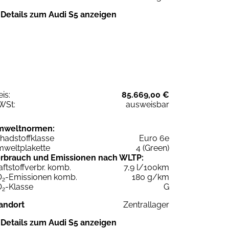
Details zum Audi S5 anzeigen
eis:
85.669,00 €
WSt:
ausweisbar
mweltnormen:
hadstoffklasse
Euro 6e
weltplakette
4 (Green)
rbrauch und Emissionen nach WLTP:
aftstoffverbr. komb.
7,9 l/100km
O
-Emissionen komb.
180 g/km
2
O
-Klasse
G
2
andort
Zentrallager
Details zum Audi S5 anzeigen