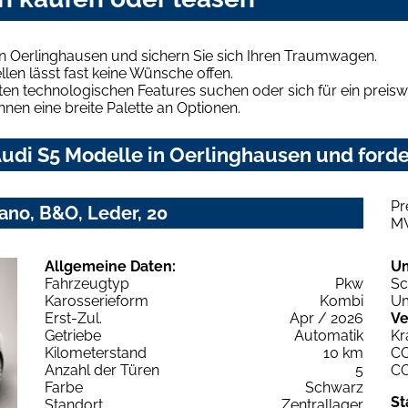
n Oerlinghausen und sichern Sie sich Ihren Traumwagen.
len lässt fast keine Wünsche offen.
en technologischen Features suchen oder sich für ein preiswe
hnen eine breite Palette an Optionen.
udi S5 Modelle in Oerlinghausen und forde
Pr
Pano, B&O, Leder, 20
M
Allgemeine Daten:
U
Fahrzeugtyp
Pkw
Sc
Karosserieform
Kombi
Um
Erst-Zul.
Apr / 2026
Ve
Getriebe
Automatik
Kr
Kilometerstand
10 km
C
Anzahl der Türen
5
C
Farbe
Schwarz
St
Standort
Zentrallager