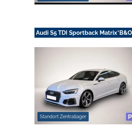
Audi S5 TDI Sportback Matrix*B&
Standort Zentrallager