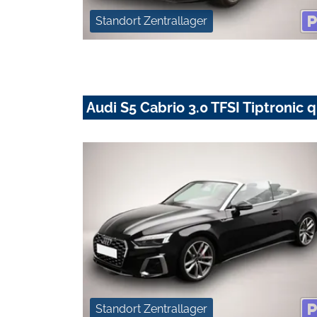
Standort Zentrallager
Audi S5 Cabrio 3.0 TFSI Tiptroni
Standort Zentrallager