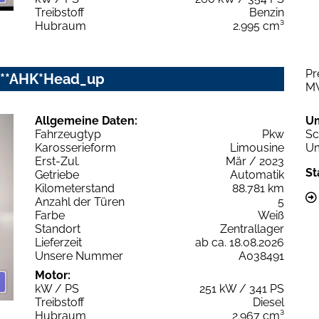
Treibstoff
Benzin
Hubraum
2.995 cm³
Pr
O**AHK*Head_up
M
Allgemeine Daten:
U
Fahrzeugtyp
Pkw
Sc
Karosserieform
Limousine
Um
Erst-Zul.
Mär / 2023
St
Getriebe
Automatik
Kilometerstand
88.781 km
Anzahl der Türen
5
Farbe
Weiß
Standort
Zentrallager
Lieferzeit
ab ca. 18.08.2026
Unsere Nummer
A038491
Motor:
kW / PS
251 kW / 341 PS
Treibstoff
Diesel
Hubraum
2.967 cm³