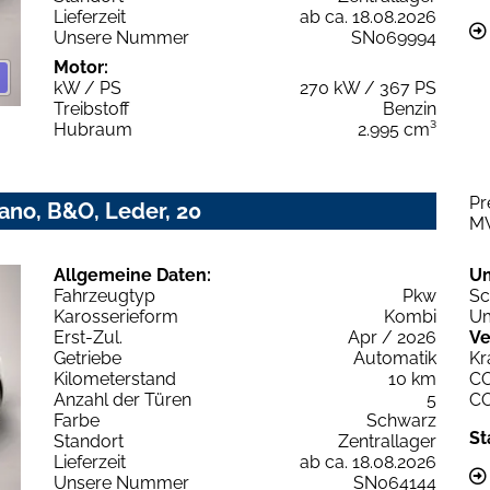
Lieferzeit
ab ca. 18.08.2026
Unsere Nummer
SN069994
Motor:
kW / PS
270 kW / 367 PS
Treibstoff
Benzin
Hubraum
2.995 cm³
Pr
Pano, B&O, Leder, 20
M
Allgemeine Daten:
U
Fahrzeugtyp
Pkw
Sc
Karosserieform
Kombi
Um
Erst-Zul.
Apr / 2026
Ve
Getriebe
Automatik
Kr
Kilometerstand
10 km
C
Anzahl der Türen
5
C
Farbe
Schwarz
St
Standort
Zentrallager
Lieferzeit
ab ca. 18.08.2026
Unsere Nummer
SN064144