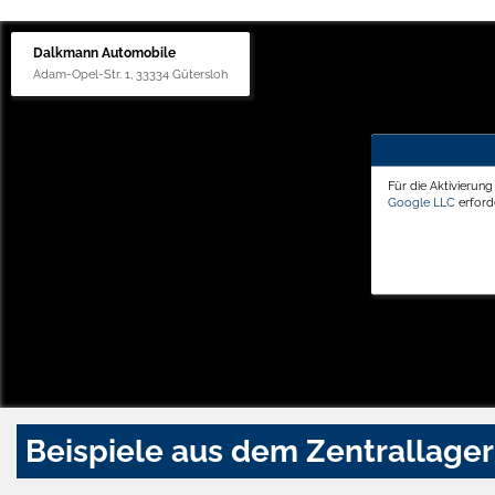
Dalkmann Automobile
Adam-Opel-Str. 1, 33334 Gütersloh
Für die Aktivierun
Google LLC
erforde
Beispiele aus dem Zentrallager