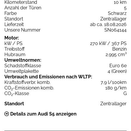
Kilometerstand
10 km
Anzahl der Türen
5
Farbe
Schwarz
Standort
Zentrallager
Lieferzeit
ab ca. 18.08.2026
Unsere Nummer
SN064144
Motor:
kW / PS
270 kW / 367 PS
Treibstoff
Benzin
Hubraum
2.995 cm³
Umweltnormen:
Schadstoffklasse
Euro 6e
Umweltplakette
4 (Green)
Verbrauch und Emissionen nach WLTP:
Kraftstoffverbr. komb.
7,9 l/100km
CO
-Emissionen komb.
180 g/km
2
CO
-Klasse
G
2
Standort
Zentrallager
Details zum Audi S5 anzeigen