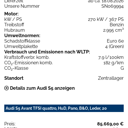
Lieferzeit
ab ca. 18.08.2026
Unsere Nummer
SN069994
Motor:
kW / PS
270 kW / 367 PS
Treibstoff
Benzin
Hubraum
2.995 cm³
Umweltnormen:
Schadstoffklasse
Euro 6e
Umweltplakette
4 (Green)
Verbrauch und Emissionen nach WLTP:
Kraftstoffverbr. komb.
7,9 l/100km
CO
-Emissionen komb.
182 g/km
2
CO
-Klasse
G
2
Standort
Zentrallager
Details zum Audi S5 anzeigen
Audi S5 Avant TFSI quattro, HuD, Pano, B&O, Leder, 20
Preis:
85.669,00 €