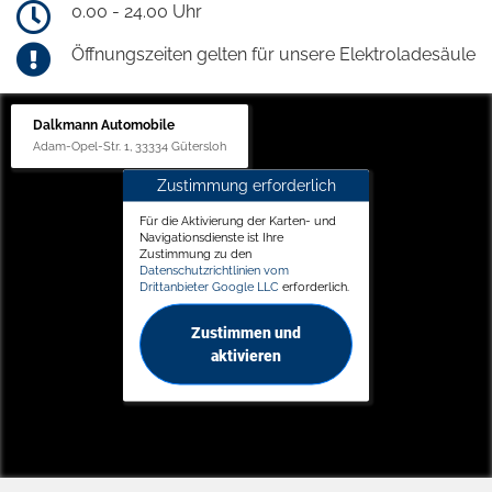
0.00 - 24.00 Uhr
Öffnungszeiten gelten für unsere Elektroladesäule
Dalkmann Automobile
Adam-Opel-Str. 1, 33334 Gütersloh
Zustimmung erforderlich
Für die Aktivierung der Karten- und
Navigationsdienste ist Ihre
Zustimmung zu den
Datenschutzrichtlinien vom
Drittanbieter Google LLC
erforderlich.
Zustimmen und
aktivieren