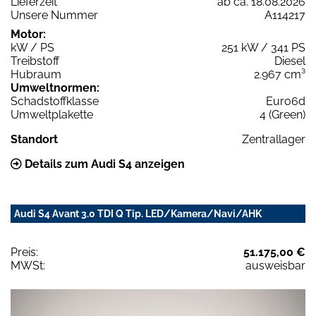
Lieferzeit
ab ca. 18.08.2026
Unsere Nummer
A114217
Motor:
kW / PS
251 kW / 341 PS
Treibstoff
Diesel
Hubraum
2.967 cm³
Umweltnormen:
Schadstoffklasse
Euro6d
Umweltplakette
4 (Green)
Standort
Zentrallager
Details zum Audi S4 anzeigen
Audi S4 Avant 3.0 TDI Q Tip. LED/Kamera/Navi/AHK
Preis:
51.175,00 €
MWSt:
ausweisbar