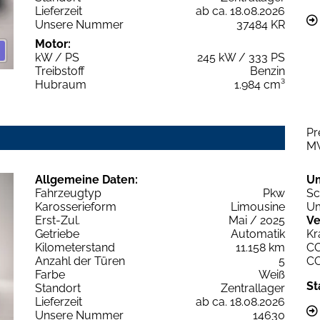
Lieferzeit
ab ca. 18.08.2026
Unsere Nummer
37484 KR
Motor:
kW / PS
245 kW / 333 PS
Treibstoff
Benzin
Hubraum
1.984 cm³
Pr
M
Allgemeine Daten:
U
Fahrzeugtyp
Pkw
Sc
Karosserieform
Limousine
Um
Erst-Zul.
Mai / 2025
Ve
Getriebe
Automatik
Kr
Kilometerstand
11.158 km
C
Anzahl der Türen
5
C
Farbe
Weiß
St
Standort
Zentrallager
Lieferzeit
ab ca. 18.08.2026
Unsere Nummer
14630