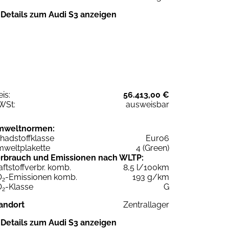
Details zum Audi S3 anzeigen
eis:
56.413,00 €
WSt:
ausweisbar
mweltnormen:
hadstoffklasse
Euro6
weltplakette
4 (Green)
rbrauch und Emissionen nach WLTP:
aftstoffverbr. komb.
8,5 l/100km
O
-Emissionen komb.
193 g/km
2
O
-Klasse
G
2
andort
Zentrallager
Details zum Audi S3 anzeigen