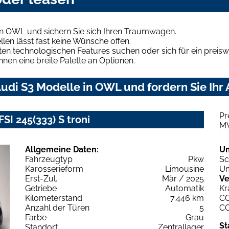
in OWL und sichern Sie sich Ihren Traumwagen.
len lässt fast keine Wünsche offen.
en technologischen Features suchen oder sich für ein preiswe
hnen eine breite Palette an Optionen.
udi S3 Modelle in OWL und fordern Sie Ihr
Pr
SI 245(333) S troni
M
Allgemeine Daten:
U
Fahrzeugtyp
Pkw
Sc
Karosserieform
Limousine
Um
Erst-Zul.
Mär / 2025
Ve
Getriebe
Automatik
Kr
Kilometerstand
7.446 km
C
Anzahl der Türen
5
C
Farbe
Grau
St
Standort
Zentrallager