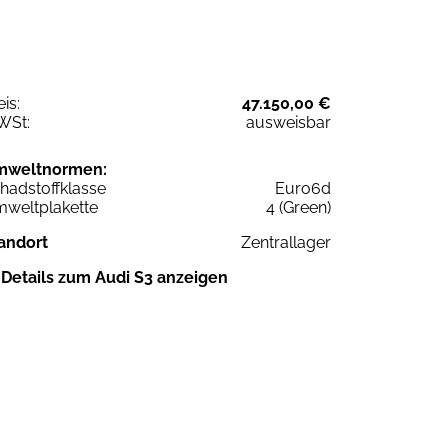
eis:
47.150,00 €
WSt:
ausweisbar
mweltnormen:
hadstoffklasse
Euro6d
weltplakette
4 (Green)
andort
Zentrallager
Details zum Audi S3 anzeigen