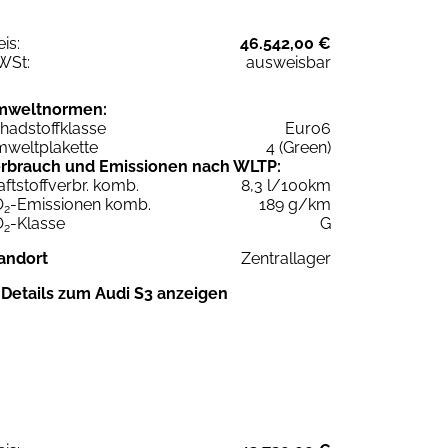
eis:
46.542,00 €
WSt:
ausweisbar
mweltnormen:
hadstoffklasse
Euro6
weltplakette
4 (Green)
rbrauch und Emissionen nach WLTP:
aftstoffverbr. komb.
8,3 l/100km
O
-Emissionen komb.
189 g/km
2
O
-Klasse
G
2
andort
Zentrallager
Details zum Audi S3 anzeigen