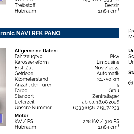
Treibstoff
Benzin
Hubraum
1.984 cm³
Pr
 tronic NAVI RFK PANO
M
Allgemeine Daten:
U
Fahrzeugtyp
Pkw
Sc
Karosserieform
Limousine
Um
Erst-Zul.
Nov / 2022
St
Getriebe
Automatik
Kilometerstand
31.750 km
Anzahl der Türen
5
Farbe
Grau
Standort
Zentrallager
Lieferzeit
ab ca. 18.08.2026
Unsere Nummer
63331656-219_72233
Motor:
kW / PS
228 kW / 310 PS
Hubraum
1.984 cm³