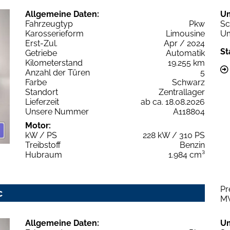
Allgemeine Daten:
U
Fahrzeugtyp
Pkw
Sc
Karosserieform
Limousine
Um
Erst-Zul.
Apr / 2024
St
Getriebe
Automatik
Kilometerstand
19.255 km
Anzahl der Türen
5
Farbe
Schwarz
Standort
Zentrallager
Lieferzeit
ab ca. 18.08.2026
Unsere Nummer
A118804
Motor:
kW / PS
228 kW / 310 PS
Treibstoff
Benzin
Hubraum
1.984 cm³
Pr
c
M
Allgemeine Daten:
U