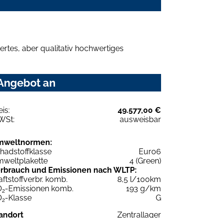
rtes, aber qualitativ hochwertiges
 Angebot an
eis:
49.577,00 €
WSt:
ausweisbar
mweltnormen:
hadstoffklasse
Euro6
weltplakette
4 (Green)
rbrauch und Emissionen nach WLTP:
aftstoffverbr. komb.
8,5 l/100km
O
-Emissionen komb.
193 g/km
2
O
-Klasse
G
2
andort
Zentrallager