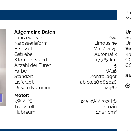
Pr
M
Allgemeine Daten:
U
Fahrzeugtyp
Pkw
Sc
Karosserieform
Limousine
Um
Erst-Zul.
Mai / 2025
Ve
Getriebe
Automatik
Kr
Kilometerstand
17.783 km
C
Anzahl der Türen
5
C
Farbe
Weiß
St
Standort
Zentrallager
Lieferzeit
ab ca. 18.08.2026
Unsere Nummer
14462
Motor:
kW / PS
245 kW / 333 PS
Treibstoff
Benzin
Hubraum
1.984 cm³