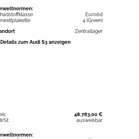
mweltnormen:
hadstoffklasse
Euro6d
weltplakette
4 (Green)
andort
Zentrallager
Details zum Audi S3 anzeigen
eis:
48.783,00 €
WSt:
ausweisbar
mweltnormen: