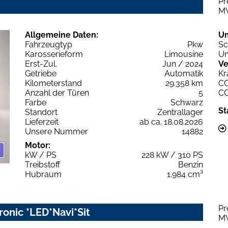
Pr
M
Allgemeine Daten:
U
Fahrzeugtyp
Pkw
Sc
Karosserieform
Limousine
Um
Erst-Zul.
Jun / 2024
Ve
Getriebe
Automatik
Kr
Kilometerstand
29.358 km
C
Anzahl der Türen
5
C
Farbe
Schwarz
St
Standort
Zentrallager
Lieferzeit
ab ca. 18.08.2026
Unsere Nummer
14882
Motor:
kW / PS
228 kW / 310 PS
Treibstoff
Benzin
Hubraum
1.984 cm³
Pr
ronic *LED*Navi*Sit
M