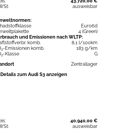
eis:
43.720,00 €
WSt:
ausweisbar
mweltnormen:
hadstoffklasse
Euro6d
weltplakette
4 (Green)
rbrauch und Emissionen nach WLTP:
aftstoffverbr. komb.
8,1 l/100km
O
-Emissionen komb.
183 g/km
2
O
-Klasse
G
2
andort
Zentrallager
Details zum Audi S3 anzeigen
eis:
40.940,00 €
WSt:
ausweisbar