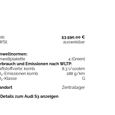
eis:
53.590,00 €
WSt:
ausweisbar
mweltnormen:
weltplakette
4 (Green)
rbrauch und Emissionen nach WLTP:
aftstoffverbr. komb.
8,3 l/100km
O
-Emissionen komb.
188 g/km
2
O
-Klasse
G
2
andort
Zentrallager
Details zum Audi S3 anzeigen