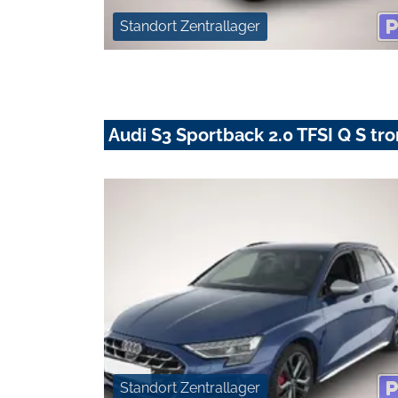
Standort Zentrallager
Audi S3 Sportback 2.0 TFSI Q S tr
Standort Zentrallager