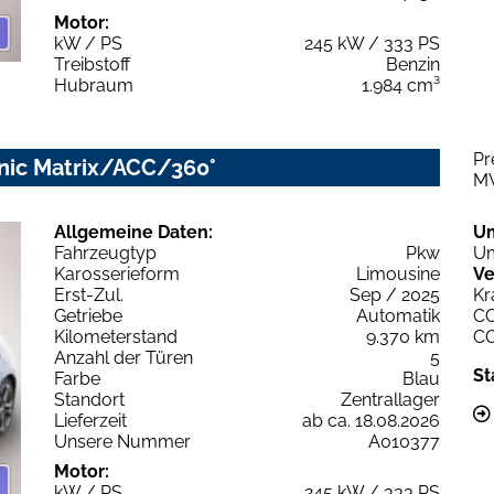
Motor:
kW / PS
245 kW / 333 PS
Treibstoff
Benzin
Hubraum
1.984 cm³
Pr
onic Matrix/ACC/360°
M
Allgemeine Daten:
U
Fahrzeugtyp
Pkw
Um
Karosserieform
Limousine
Ve
Erst-Zul.
Sep / 2025
Kr
Getriebe
Automatik
C
Kilometerstand
9.370 km
C
Anzahl der Türen
5
St
Farbe
Blau
Standort
Zentrallager
Lieferzeit
ab ca. 18.08.2026
Unsere Nummer
A010377
Motor:
kW / PS
245 kW / 333 PS