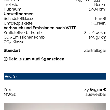
Treibstoff
Benzin
Hubraum
1.984 cm³
Umweltnormen:
Schadstoffklasse
Euro6
Umweltplakette
4 (Green)
Verbrauch und Emissionen nach WLTP:
Kraftstoffverbr. komb.
8,5 l/100km
CO
-Emissionen komb.
193 g/km
2
CO
-Klasse
G
2
Standort
Zentrallager
Details zum Audi S3 anzeigen
Audi S3
Preis:
47.815,00 €
MWSt:
ausweisbar