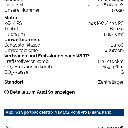
Lieferzeit
ab ca. 18.08.2026
Unsere Nummer
14629
Motor:
kW / PS
245 kW / 333 PS
Treibstoff
Benzin
Hubraum
1.984 cm³
Umweltnormen:
Schadstoffklasse
Euro6
Umweltplakette
4 (Green)
Verbrauch und Emissionen nach WLTP:
Kraftstoffverbr. komb.
8,3 l/100km
CO
-Emissionen komb.
189 g/km
2
CO
-Klasse
G
2
Standort
Zentrallager
Details zum Audi S3 anzeigen
Audi S3 Sportback Matrix Nav 19Z KomfPro Dinam. Pano
Preis:
52.529,00 €