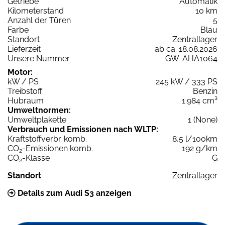
Getriebe
Automatik
Kilometerstand
10 km
Anzahl der Türen
5
Farbe
Blau
Standort
Zentrallager
Lieferzeit
ab ca. 18.08.2026
Unsere Nummer
GW-AHA1064
Motor:
kW / PS
245 kW / 333 PS
Treibstoff
Benzin
Hubraum
1.984 cm³
Umweltnormen:
Umweltplakette
1 (None)
Verbrauch und Emissionen nach WLTP:
Kraftstoffverbr. komb.
8,5 l/100km
CO
-Emissionen komb.
192 g/km
2
CO
-Klasse
G
2
Standort
Zentrallager
Details zum Audi S3 anzeigen