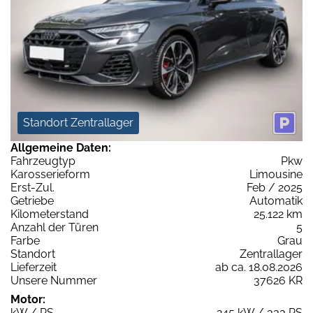
Standort Zentrallager
Allgemeine Daten:
Fahrzeugtyp
Pkw
Karosserieform
Limousine
Erst-Zul.
Feb / 2025
Getriebe
Automatik
Kilometerstand
25.122 km
Anzahl der Türen
5
Farbe
Grau
Standort
Zentrallager
Lieferzeit
ab ca. 18.08.2026
Unsere Nummer
37626 KR
Motor:
kW / PS
245 kW / 333 PS