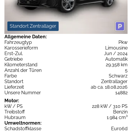
Standort Zentrallager
Allgemeine Daten:
Fahrzeugtyp
Pkw
Karosserieform
Limousine
Erst-Zul.
Jun / 2024
Getriebe
Automatik
Kilometerstand
29.358 km
Anzahl der Türen
5
Farbe
Schwarz
Standort
Zentrallager
Lieferzeit
ab ca. 18.08.2026
Unsere Nummer
14882
Motor:
kW / PS
228 kW / 310 PS
Treibstoff
Benzin
Hubraum
1.984 cm³
Umweltnormen:
Schadstoffklasse
Euro6d