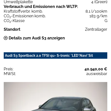
Umweltplakette
4 (Green)
Verbrauch und Emissionen nach WLTP:
Kraftstoffverbr. komb.
8,1 l/100km
CO
-Emissionen komb.
183 g/km
2
CO
-Klasse
G
2
Standort
Zentrallager
Details zum Audi S3 anzeigen
Audi S3 Sportback 2.0 TFSI qu- S-tronic *LED*Navi*Sit
Preis:
40.940,00 €
MWSt:
ausweisbar