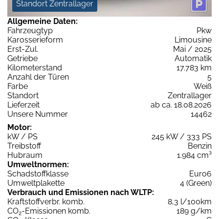
Standort Zentrallager
Allgemeine Daten:
Fahrzeugtyp
Pkw
Karosserieform
Limousine
Erst-Zul.
Mai / 2025
Getriebe
Automatik
Kilometerstand
17.783 km
Anzahl der Türen
5
Farbe
Weiß
Standort
Zentrallager
Lieferzeit
ab ca. 18.08.2026
Unsere Nummer
14462
Motor:
kW / PS
245 kW / 333 PS
Treibstoff
Benzin
Hubraum
1.984 cm³
Umweltnormen:
Schadstoffklasse
Euro6
Umweltplakette
4 (Green)
Verbrauch und Emissionen nach WLTP:
Kraftstoffverbr. komb.
8,3 l/100km
CO
-Emissionen komb.
189 g/km
2