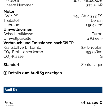
Lieferzeit
ab ca. 18.08.2026
Unsere Nummer
37484 KR
Motor:
kW / PS
245 kW / 333 PS
Treibstoff
Benzin
Hubraum
1.984 cm³
Umweltnormen:
Schadstoffklasse
Euro6
Umweltplakette
4 (Green)
Verbrauch und Emissionen nach WLTP:
Kraftstoffverbr. komb.
8,5 l/100km
CO
-Emissionen komb.
193 g/km
2
CO
-Klasse
G
2
Standort
Zentrallager
Details zum Audi S3 anzeigen
Audi S3
Preis:
56.413,00 €