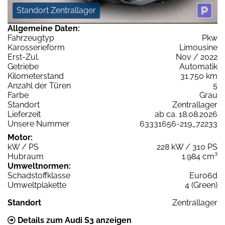
Standort Zentrallager
Allgemeine Daten:
Fahrzeugtyp
Pkw
Karosserieform
Limousine
Erst-Zul.
Nov / 2022
Getriebe
Automatik
Kilometerstand
31.750 km
Anzahl der Türen
5
Farbe
Grau
Standort
Zentrallager
Lieferzeit
ab ca. 18.08.2026
Unsere Nummer
63331656-219_72233
Motor:
kW / PS
228 kW / 310 PS
Hubraum
1.984 cm³
Umweltnormen:
Schadstoffklasse
Euro6d
Umweltplakette
4 (Green)
Standort
Zentrallager
Details zum Audi S3 anzeigen