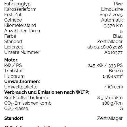
Fahrzeugtyp
Pkw
Karosserieform
Limousine
Erst-Zul.
Sep / 2025
Getriebe
Automatik
Kilometerstand
9.370 km
Anzahl der Türen
5
Farbe
Blau
Standort
Zentrallager
Lieferzeit
ab ca. 18.08.2026
Unsere Nummer
A010377
Motor:
kW / PS
245 kW / 333 PS
Treibstoff
Benzin
Hubraum
1.984 cm³
Umweltnormen:
Umweltplakette
4 (Green)
Verbrauch und Emissionen nach WLTP:
Kraftstoffverbr. komb.
8,3 l/100km
CO
-Emissionen komb.
188 g/km
2
CO
-Klasse
G
2
Standort
Zentrallager