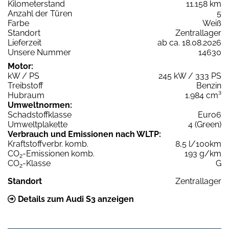
Kilometerstand
11.158 km
Anzahl der Türen
5
Farbe
Weiß
Standort
Zentrallager
Lieferzeit
ab ca. 18.08.2026
Unsere Nummer
14630
Motor:
kW / PS
245 kW / 333 PS
Treibstoff
Benzin
Hubraum
1.984 cm³
Umweltnormen:
Schadstoffklasse
Euro6
Umweltplakette
4 (Green)
Verbrauch und Emissionen nach WLTP:
Kraftstoffverbr. komb.
8,5 l/100km
CO
-Emissionen komb.
193 g/km
2
CO
-Klasse
G
2
Standort
Zentrallager
Details zum Audi S3 anzeigen