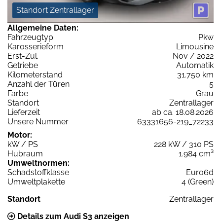
Standort Zentrallager
Allgemeine Daten:
Fahrzeugtyp
Pkw
Karosserieform
Limousine
Erst-Zul.
Nov / 2022
Getriebe
Automatik
Kilometerstand
31.750 km
Anzahl der Türen
5
Farbe
Grau
Standort
Zentrallager
Lieferzeit
ab ca. 18.08.2026
Unsere Nummer
63331656-219_72233
Motor:
kW / PS
228 kW / 310 PS
Hubraum
1.984 cm³
Umweltnormen:
Schadstoffklasse
Euro6d
Umweltplakette
4 (Green)
Standort
Zentrallager
Details zum Audi S3 anzeigen