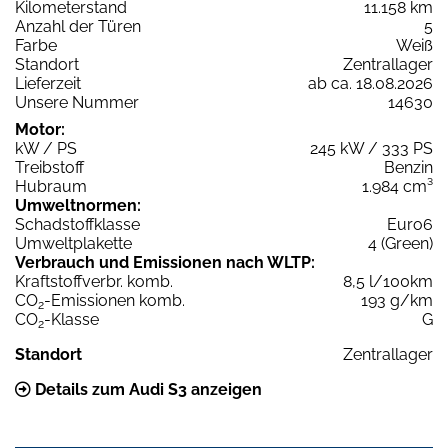
Kilometerstand
11.158 km
Anzahl der Türen
5
Farbe
Weiß
Standort
Zentrallager
Lieferzeit
ab ca. 18.08.2026
Unsere Nummer
14630
Motor:
kW / PS
245 kW / 333 PS
Treibstoff
Benzin
Hubraum
1.984 cm³
Umweltnormen:
Schadstoffklasse
Euro6
Umweltplakette
4 (Green)
Verbrauch und Emissionen nach WLTP:
Kraftstoffverbr. komb.
8,5 l/100km
CO
-Emissionen komb.
193 g/km
2
CO
-Klasse
G
2
Standort
Zentrallager
Details zum Audi S3 anzeigen