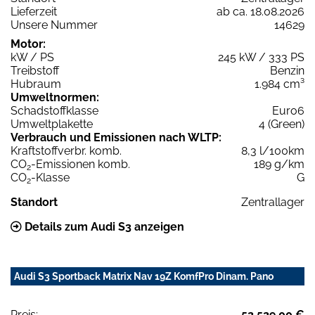
Lieferzeit
ab ca. 18.08.2026
Unsere Nummer
14629
Motor:
kW / PS
245 kW / 333 PS
Treibstoff
Benzin
Hubraum
1.984 cm³
Umweltnormen:
Schadstoffklasse
Euro6
Umweltplakette
4 (Green)
Verbrauch und Emissionen nach WLTP:
Kraftstoffverbr. komb.
8,3 l/100km
CO
-Emissionen komb.
189 g/km
2
CO
-Klasse
G
2
Standort
Zentrallager
Details zum Audi S3 anzeigen
Audi S3 Sportback Matrix Nav 19Z KomfPro Dinam. Pano
Preis:
52.529,00 €