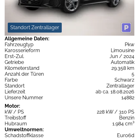
Standort Zentrallager
Allgemeine Daten:
Fahrzeugtyp
Pkw
Karosserieform
Limousine
Erst-Zul.
Jun / 2024
Getriebe
Automatik
Kilometerstand
29.358 km
Anzahl der Türen
5
Farbe
Schwarz
Standort
Zentrallager
Lieferzeit
ab ca. 18.08.2026
Unsere Nummer
14882
Motor:
kW / PS
228 kW / 310 PS
Treibstoff
Benzin
Hubraum
1.984 cm³
Umweltnormen:
Schadstoffklasse
Euro6d