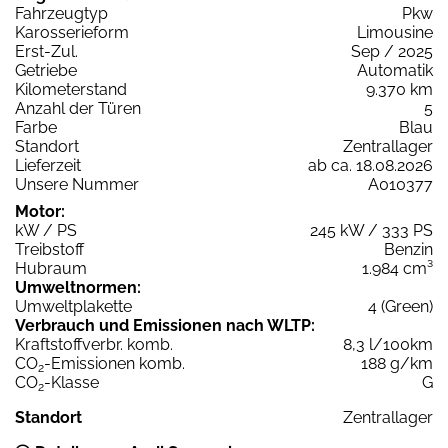
Fahrzeugtyp
Pkw
Karosserieform
Limousine
Erst-Zul.
Sep / 2025
Getriebe
Automatik
Kilometerstand
9.370 km
Anzahl der Türen
5
Farbe
Blau
Standort
Zentrallager
Lieferzeit
ab ca. 18.08.2026
Unsere Nummer
A010377
Motor:
kW / PS
245 kW / 333 PS
Treibstoff
Benzin
Hubraum
1.984 cm³
Umweltnormen:
Umweltplakette
4 (Green)
Verbrauch und Emissionen nach WLTP:
Kraftstoffverbr. komb.
8,3 l/100km
CO
-Emissionen komb.
188 g/km
2
CO
-Klasse
G
2
Standort
Zentrallager