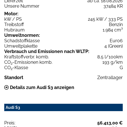
Lieferzeit
ab ca. 18.08.2026
Unsere Nummer
37484 KR
Motor:
kW / PS
245 kW / 333 PS
Treibstoff
Benzin
Hubraum
1.984 cm³
Umweltnormen:
Schadstoffklasse
Euro6
Umweltplakette
4 (Green)
Verbrauch und Emissionen nach WLTP:
Kraftstoffverbr. komb.
8,5 l/100km
CO
-Emissionen komb.
193 g/km
2
CO
-Klasse
G
2
Standort
Zentrallager
Details zum Audi S3 anzeigen
Audi S3
Preis:
56.413,00 €