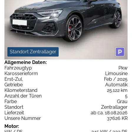
Standort Zentrallager
Allgemeine Daten:
Fahrzeugtyp
Pkw
Karosserieform
Limousine
Erst-Zul.
Feb / 2025
Getriebe
Automatik
Kilometerstand
25.122 km
Anzahl der Türen
5
Farbe
Grau
Standort
Zentrallager
Lieferzeit
ab ca. 18.08.2026
Unsere Nummer
37626 KR
Motor:
kW / PS
245 kW / 333 PS