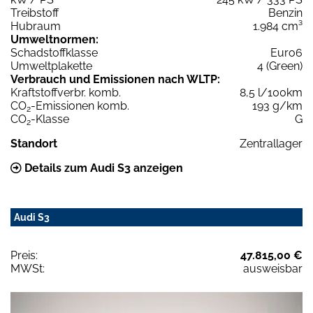
Treibstoff
Benzin
Hubraum
1.984 cm³
Umweltnormen:
Schadstoffklasse
Euro6
Umweltplakette
4 (Green)
Verbrauch und Emissionen nach WLTP:
Kraftstoffverbr. komb.
8,5 l/100km
CO
-Emissionen komb.
193 g/km
2
CO
-Klasse
G
2
Standort
Zentrallager
Details zum Audi S3 anzeigen
Audi S3
Preis:
47.815,00 €
MWSt:
ausweisbar