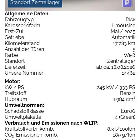
Standort Zentrallager
Allgemeine Daten:
Fahrzeugtyp
Pkw
Karosserieform
Limousine
Erst-Zul.
Mai / 2025
Getriebe
Automatik
Kilometerstand
17.783 km
Anzahl der Türen
5
Farbe
Weiß
Standort
Zentrallager
Lieferzeit
ab ca. 18.08.2026
Unsere Nummer
14462
Motor:
kW / PS
245 kW / 333 PS
Treibstoff
Benzin
Hubraum
1.984 cm³
Umweltnormen:
Schadstoffklasse
Euro6
Umweltplakette
4 (Green)
Verbrauch und Emissionen nach WLTP:
Kraftstoffverbr. komb.
8,3 l/100km
CO
-Emissionen komb.
189 g/km
2