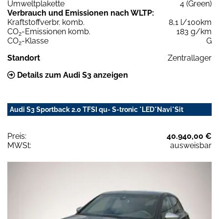
Umweltplakette
4 (Green)
Verbrauch und Emissionen nach WLTP:
Kraftstoffverbr. komb.
8,1 l/100km
CO
-Emissionen komb.
183 g/km
2
CO
-Klasse
G
2
Standort
Zentrallager
Details zum Audi S3 anzeigen
Audi S3 Sportback 2.0 TFSI qu- S-tronic *LED*Navi*Sit
Preis:
40.940,00 €
MWSt:
ausweisbar