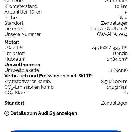
Getriebe
Automatik
Kilometerstand
10 km
Anzahl der Türen
5
Farbe
Blau
Standort
Zentrallager
Lieferzeit
ab ca. 18.08.2026
Unsere Nummer
GW-AHA1064
Motor:
kW / PS
245 kW / 333 PS
Treibstoff
Benzin
Hubraum
1.984 cm³
Umweltnormen:
Umweltplakette
1 (None)
Verbrauch und Emissionen nach WLTP:
Kraftstoffverbr. komb.
8,5 l/100km
CO
-Emissionen komb.
192 g/km
2
CO
-Klasse
G
2
Standort
Zentrallager
Details zum Audi S3 anzeigen