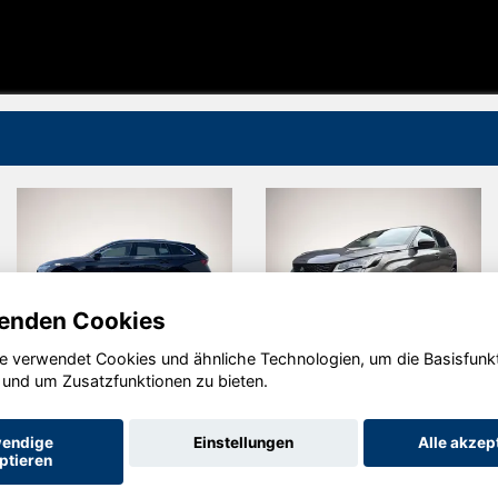
enden Cookies
e verwendet Cookies und ähnliche Technologien, um die Basisfunk
Skoda
Peugeot
 und um Zusatzfunktionen zu bieten.
Octavia
3008
endige
Einstellungen
Alle akzep
ptieren
Startseite
Datenschutz
Impressum
AGB