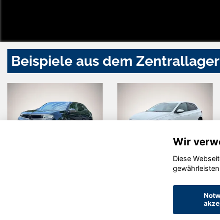
Beispiele aus dem Zentrallager
Wir verw
Diese Webseit
Opel Mokka
Volkswagen
gewährleisten
Polo
Notw
akze
© konjunkturmotor.de GmbH 2020 - 2026