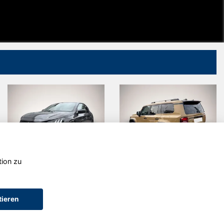
tion zu
Peugeot 208
Toyota Land
Cruiser
tieren
AGB (Service)
AGB (Teile)
AGB (Gebrauchtwagen)
Widerruf