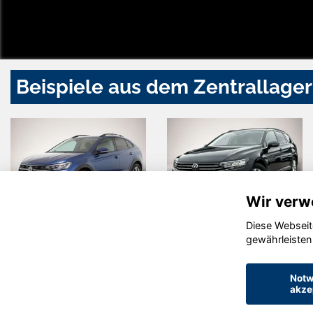
Beispiele aus dem Zentrallager
Wir verw
Diese Webseit
Volkswagen
Volkswagen
gewährleisten
Taigo
Passat
Variant
Notw
akze
© konjunkturmotor.de GmbH 2020 - 2026