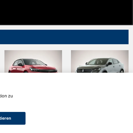
tion zu
Opel Corsa
Renault
Rafale
tieren
AGB (Service)
AGB (Teile)
AGB (Gebrauchtwagen)
Widerruf