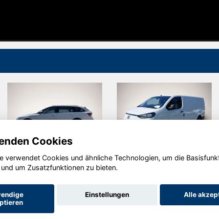
enden Cookies
e verwendet Cookies und ähnliche Technologien, um die Basisfunk
Skoda
Fiat Other
 und um Zusatzfunktionen zu bieten.
Octavia
endige
Einstellungen
Alle akzep
ptieren
Startseite
Datenschutz
Impressum
AGB