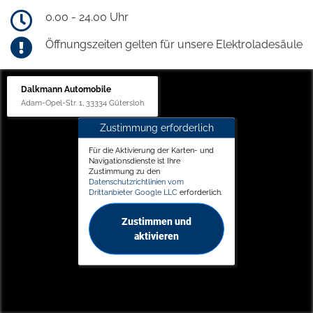
0.00 - 24.00 Uhr
Öffnungszeiten gelten für unsere Elektroladesäule
Dalkmann Automobile
Adam-Opel-Str. 1, 33334 Gütersloh
Zustimmung erforderlich
Für die Aktivierung der Karten- und
Navigationsdienste ist Ihre
Zustimmung zu den
Datenschutzrichtlinien vom
Drittanbieter Google LLC
erforderlich.
Zustimmen und
aktivieren