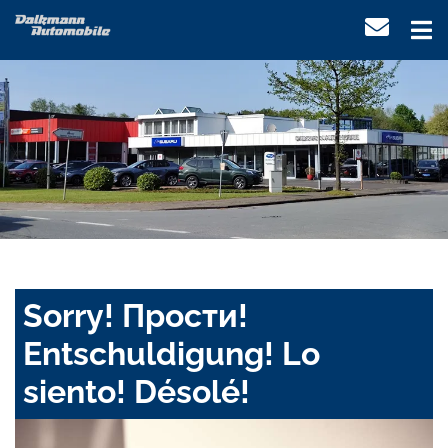
Sorry! Прости!
Entschuldigung! Lo
siento! Désolé!