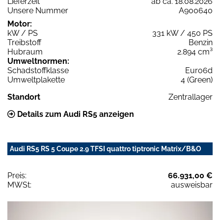
Lieferzeit
ab ca. 18.08.2026
Unsere Nummer
A900640
Motor:
kW / PS
331 kW / 450 PS
Treibstoff
Benzin
Hubraum
2.894 cm³
Umweltnormen:
Schadstoffklasse
Euro6d
Umweltplakette
4 (Green)
Standort
Zentrallager
Details zum Audi RS5 anzeigen
Audi RS5 RS 5 Coupe 2.9 TFSI quattro tiptronic Matrix/B&O
Preis:
66.931,00 €
MWSt:
ausweisbar