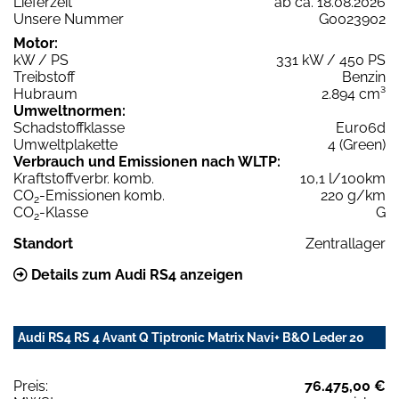
Lieferzeit
ab ca. 18.08.2026
Unsere Nummer
G0023902
Motor:
kW / PS
331 kW / 450 PS
Treibstoff
Benzin
Hubraum
2.894 cm³
Umweltnormen:
Schadstoffklasse
Euro6d
Umweltplakette
4 (Green)
Verbrauch und Emissionen nach WLTP:
Kraftstoffverbr. komb.
10,1 l/100km
CO
-Emissionen komb.
220 g/km
2
CO
-Klasse
G
2
Standort
Zentrallager
Details zum Audi RS4 anzeigen
Audi RS4 RS 4 Avant Q Tiptronic Matrix Navi+ B&O Leder 20
Preis:
76.475,00 €