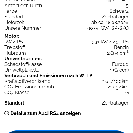
Anzahl der Türen
5
Farbe
Schwarz
Standort
Zentrallager
Lieferzeit
ab ca. 18.08.2026
Unsere Nummer
9075_GW_SR-SKO
Motor:
kW / PS
331 kW / 450 PS
Treibstoff
Benzin
Hubraum
2.894 cm³
Umweltnormen:
Schadstoffklasse
Euro6d
Umweltplakette
4 (Green)
Verbrauch und Emissionen nach WLTP:
Kraftstoffverbr. komb.
9,6 l/100km
CO
-Emissionen komb.
217 g/km
2
CO
-Klasse
G
2
Standort
Zentrallager
Details zum Audi RS4 anzeigen